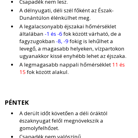
Csapadék nem lesz.
A délnyugati, déli szél főként az Észak-
Dunántúlon élénkülhet meg.
A legalacsonyabb éjszakai hőmérséklet
általában
-1 és -6
fok között várható, de a
fagyzugokban
-8, -9
fokig is lehűlhet a
levegő, a magasabb helyeken, vízpartokon
ugyanakkor kissé enyhébb lehet az éjszaka.
A legmagasabb nappali hőmérséklet
11 és
15
fok között alakul.
PÉNTEK
A derült időt követően a déli óráktól
északnyugat felől megnövekszik a
gomolyfelhőzet.
Csapadék nem valószínű.