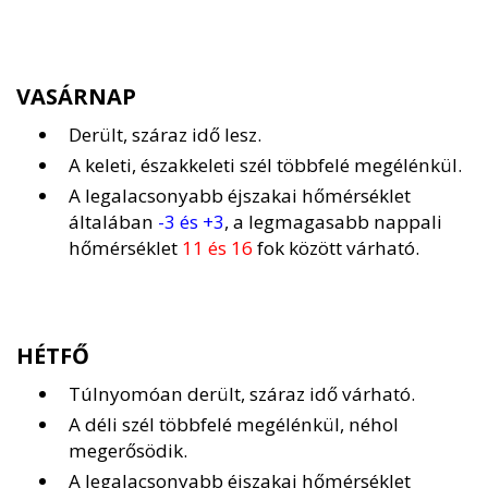
VASÁRNAP
Derült, száraz idő lesz.
A keleti, északkeleti szél többfelé megélénkül.
A legalacsonyabb éjszakai hőmérséklet
általában
-3 és +3
, a legmagasabb nappali
hőmérséklet
11 és 16
fok között várható.
HÉTFŐ
Túlnyomóan derült, száraz idő várható.
A déli szél többfelé megélénkül, néhol
megerősödik.
A legalacsonyabb éjszakai hőmérséklet