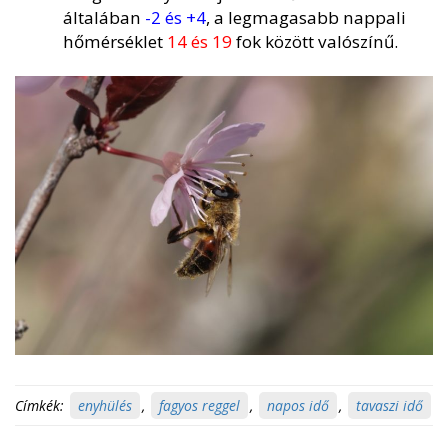
általában
-2 és +4
, a legmagasabb nappali
hőmérséklet
14 és 19
fok között valószínű.
Címkék:
enyhülés
,
fagyos reggel
,
napos idő
,
tavaszi idő