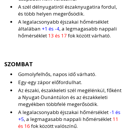
A szél délnyugatiról északnyugatira fordul,
és több helyen megerősödik.
A legalacsonyabb éjszakai hőmérséklet
általában
+1 és -4
, a legmagasabb nappali
hőmérséklet
13 és 17
fok között várható.
SZOMBAT
Gomolyfelhős, napos idő várható.
Egy-egy zápor előfordulhat.
Az északi, északkeleti szél megélénkül, főként
a Nyugat-Dunántúlon és az északkeleti
megyékben többfelé megerősödik.
A legalacsonyabb éjszakai hőmérséklet
-1 és
+5
, a legmagasabb nappali hőmérséklet
11
és 16
fok között valószínű.