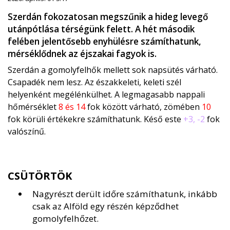
Szerdán fokozatosan megszűnik a hideg levegő
utánpótlása térségünk felett. A hét második
felében jelentősebb enyhülésre számíthatunk,
mérséklődnek az éjszakai fagyok is.
Szerdán a gomolyfelhők mellett sok napsütés várható.
Csapadék nem lesz. Az északkeleti, keleti szél
helyenként megélénkülhet. A legmagasabb nappali
hőmérséklet
8 és 14
fok között várható, zömében
10
fok körüli értékekre számíthatunk. Késő este
+3, -2
fok
valószínű.
CSÜTÖRTÖK
Nagyrészt derült időre számíthatunk, inkább
csak az Alföld egy részén képződhet
gomolyfelhőzet.