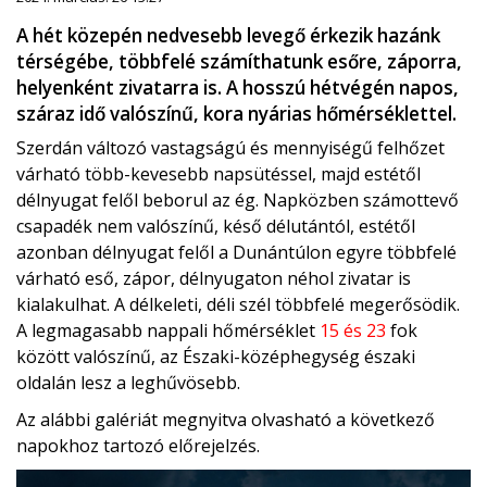
A hét közepén nedvesebb levegő érkezik hazánk
térségébe, többfelé számíthatunk esőre, záporra,
helyenként zivatarra is. A hosszú hétvégén napos,
száraz idő valószínű, kora nyárias hőmérséklettel.
Szerdán változó vastagságú és mennyiségű felhőzet
várható több-kevesebb napsütéssel, majd estétől
délnyugat felől beborul az ég. Napközben számottevő
csapadék nem valószínű, késő délutántól, estétől
azonban délnyugat felől a Dunántúlon egyre többfelé
várható eső, zápor, délnyugaton néhol zivatar is
kialakulhat. A délkeleti, déli szél többfelé megerősödik.
A legmagasabb nappali hőmérséklet
15 és 23
fok
között valószínű, az Északi-középhegység északi
oldalán lesz a leghűvösebb.
Az alábbi galériát megnyitva olvasható a következő
napokhoz tartozó előrejelzés.