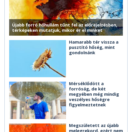
Újabb forró hőhullám tűnt fel az előrejelzésben,
térképeken mutatjuk, mikor ér el minket
Hamarabb tér vissza a
pusztító hőség, mint
gondolnánk
Mérséklődött a
forróság, de két
megyében még mindig
veszélyes hőségre
figyelmeztetnek
Megszületett az újabb
melegrekord, ezért nem