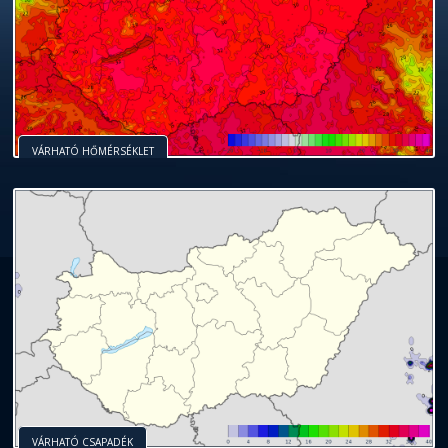
VÁRHATÓ HŐMÉRSÉKLET
VÁRHATÓ CSAPADÉK