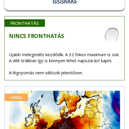
IDŐJÁRÁS
FRONTHATÁS
NINCS
FRONTHATÁS
Újabb melegedés kezdődik. A 32 fokos maximum is sok.
A déli órákban így is könnyen lehet napszúrást kapni.
A légnyomás nem változik jelentősen.
HÍREK