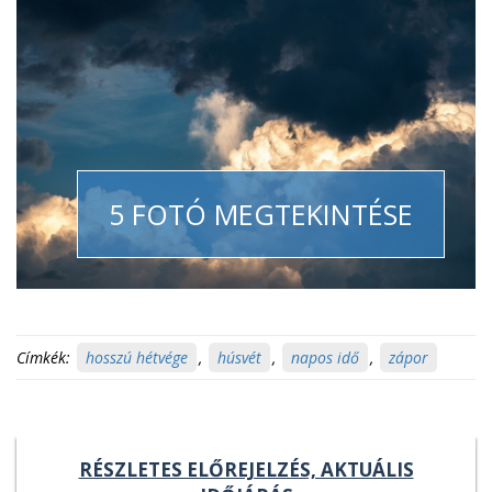
5 FOTÓ MEGTEKINTÉSE
Címkék:
hosszú hétvége
,
húsvét
,
napos idő
,
zápor
RÉSZLETES ELŐREJELZÉS, AKTUÁLIS