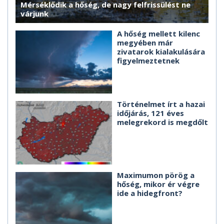
Mérséklődik a hőség, de nagy felfrissülést ne
várjunk
A hőség mellett kilenc
megyében már
zivatarok kialakulására
figyelmeztetnek
Történelmet írt a hazai
időjárás, 121 éves
melegrekord is megdőlt
Maximumon pörög a
hőség, mikor ér végre
ide a hidegfront?