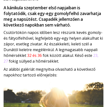
A kánikula szeptember első napjaiban is
folytatódik, csak egy-egy gomolyfelhő zavarhatja
meg a napsütést. Csapadék jellemzően a
következő napokban sem várható.
Csütörtökön napos időben lesz részünk kevés gomoly-
és fátyolfelhővel, legfeljebb egy-egy helyen alakulhat ki
zápor, esetleg zivatar. Az északkeleti, keleti szél a
Dunától keletre megélénkül. A legmagasabb nappali
hőmérséklet
32 és 36
fok között alakul. Késő este
23,
27
fokig süllyed a hőmérséklet.
Az alábbi galériát megnyitva olvasható a következő
napokhoz tartozó előrejelzés: