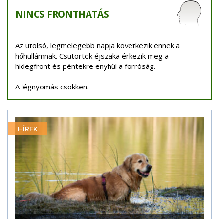
NINCS
FRONTHATÁS
Az utolsó, legmelegebb napja következik ennek a
hőhullámnak. Csütörtök éjszaka érkezik meg a
hidegfront és péntekre enyhül a forróság.
A légnyomás csökken.
HÍREK