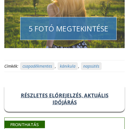
5 FOTÓ MEGTEKINTÉSE
Címkék:
csapadékmentes
,
kánikula
,
napsütés
RÉSZLETES ELŐREJELZÉS, AKTUÁLIS
IDŐJÁRÁS
FRONTHATÁS