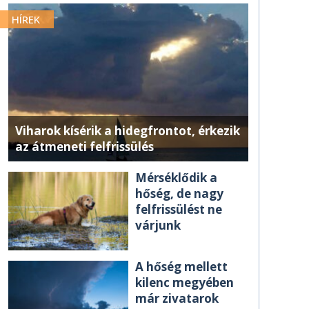
HÍREK
Viharok kísérik a hidegfrontot, érkezik
az átmeneti felfrissülés
Mérséklődik a
hőség, de nagy
felfrissülést ne
várjunk
A hőség mellett
kilenc megyében
már zivatarok