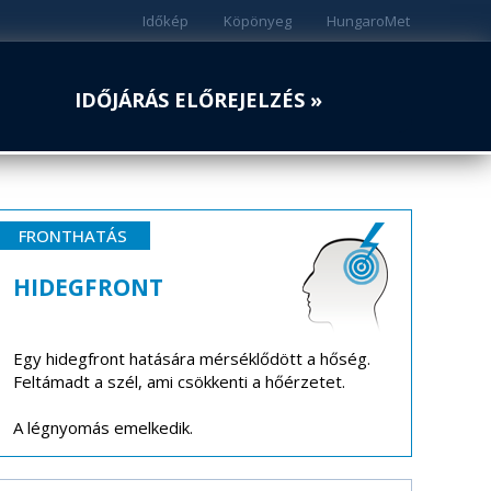
Időkép
Köpönyeg
HungaroMet
IDŐJÁRÁS ELŐREJELZÉS »
FRONTHATÁS
HIDEGFRONT
Egy hidegfront hatására mérséklődött a hőség.
Feltámadt a szél, ami csökkenti a hőérzetet.
A légnyomás emelkedik.