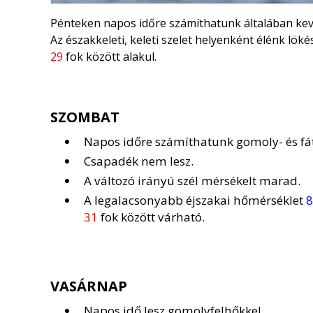
Pénteken napos időre számíthatunk általában kev
Az északkeleti, keleti szelet helyenként élénk lö
29
fok között alakul.
SZOMBAT
Napos időre számíthatunk gomoly- és fát
Csapadék nem lesz.
A változó irányú szél mérsékelt marad.
A legalacsonyabb éjszakai hőmérséklet
8
31
fok között várható.
VASÁRNAP
Napos idő lesz gomolyfelhőkkel.