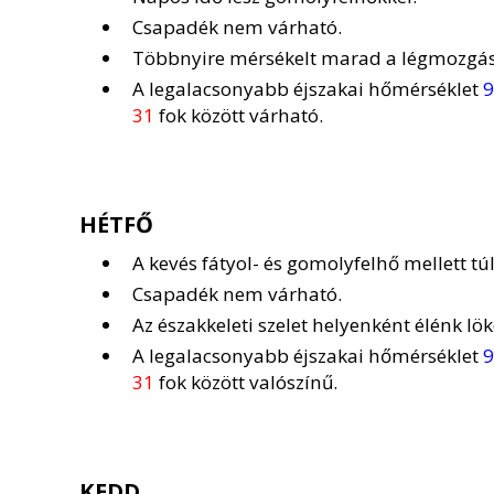
Csapadék nem várható.
Többnyire mérsékelt marad a légmozgás
A legalacsonyabb éjszakai hőmérséklet
9
31
fok között várható.
HÉTFŐ
A kevés fátyol- és gomolyfelhő mellett t
Csapadék nem várható.
Az északkeleti szelet helyenként élénk lök
A legalacsonyabb éjszakai hőmérséklet
9
31
fok között valószínű.
KEDD