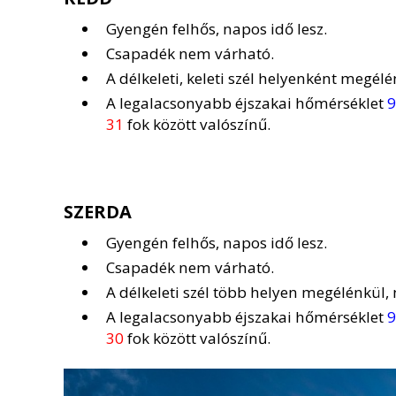
Gyengén felhős, napos idő lesz.
Csapadék nem várható.
A délkeleti, keleti szél helyenként megélé
A legalacsonyabb éjszakai hőmérséklet
9
31
fok között valószínű.
SZERDA
Gyengén felhős, napos idő lesz.
Csapadék nem várható.
A délkeleti szél több helyen megélénkül, 
A legalacsonyabb éjszakai hőmérséklet
9
30
fok között valószínű.