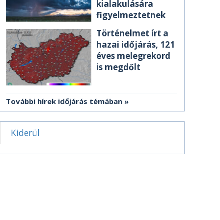
kialakulására
figyelmeztetnek
Történelmet írt a
hazai időjárás, 121
éves melegrekord
is megdőlt
További hírek időjárás témában
Kiderül