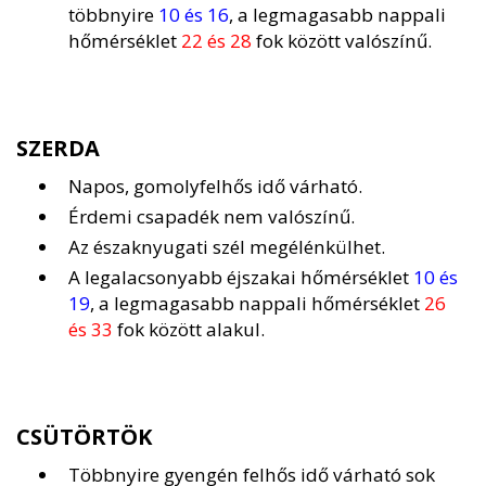
többnyire
10 és 16
, a legmagasabb nappali
hőmérséklet
22 és 28
fok között valószínű.
SZERDA
Napos, gomolyfelhős idő várható.
Érdemi csapadék nem valószínű.
Az északnyugati szél megélénkülhet.
A legalacsonyabb éjszakai hőmérséklet
10 és
19
, a legmagasabb nappali hőmérséklet
26
és 33
fok között alakul.
CSÜTÖRTÖK
Többnyire gyengén felhős idő várható sok