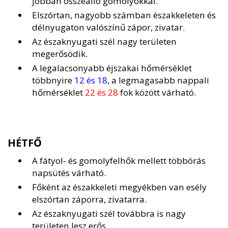
jobban összeálló gomolyokkal.
Elszórtan, nagyobb számban északkeleten és
délnyugaton valószínű zápor, zivatar.
Az északnyugati szél nagy területen
megerősödik.
A legalacsonyabb éjszakai hőmérséklet
többnyire
12 és 18
, a legmagasabb nappali
hőmérséklet
22 és 28
fok között várható.
HÉTFŐ
A fátyol- és gomolyfelhők mellett többórás
napsütés várható.
Főként az északkeleti megyékben van esély
elszórtan záporra, zivatarra.
Az északnyugati szél továbbra is nagy
területen lesz erős.