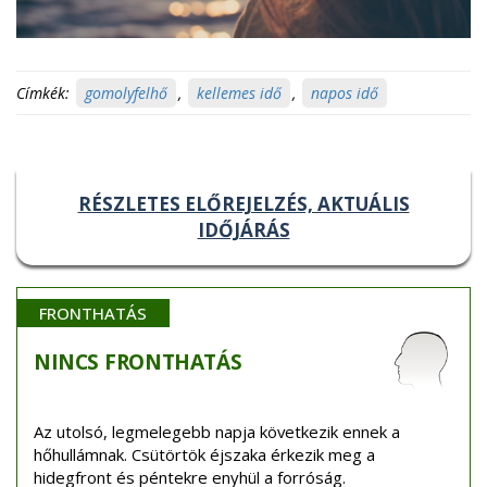
Címkék:
gomolyfelhő
,
kellemes idő
,
napos idő
RÉSZLETES ELŐREJELZÉS, AKTUÁLIS
IDŐJÁRÁS
FRONTHATÁS
NINCS
FRONTHATÁS
Az utolsó, legmelegebb napja következik ennek a
hőhullámnak. Csütörtök éjszaka érkezik meg a
hidegfront és péntekre enyhül a forróság.