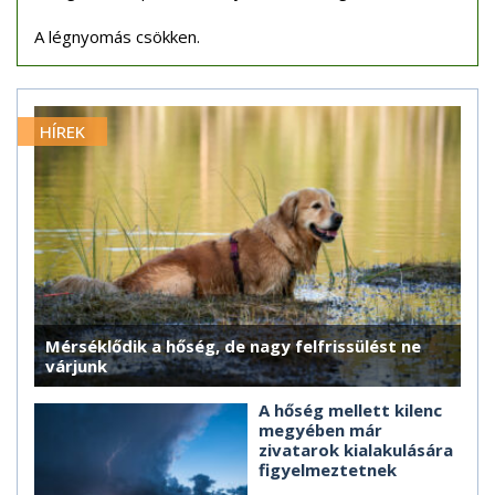
A légnyomás csökken.
HÍREK
Mérséklődik a hőség, de nagy felfrissülést ne
várjunk
A hőség mellett kilenc
megyében már
zivatarok kialakulására
figyelmeztetnek