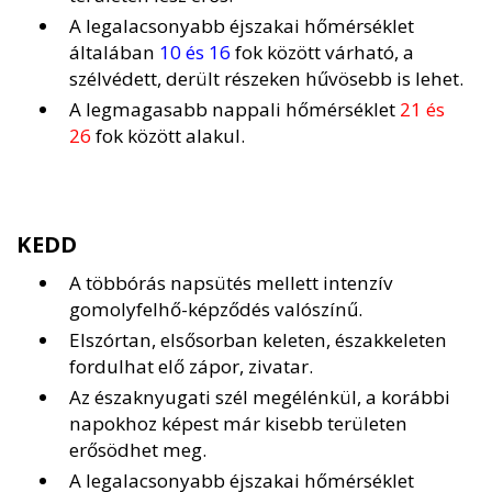
A legalacsonyabb éjszakai hőmérséklet
általában
10 és 16
fok között várható, a
szélvédett, derült részeken hűvösebb is lehet.
A legmagasabb nappali hőmérséklet
21 és
26
fok között alakul.
KEDD
A többórás napsütés mellett intenzív
gomolyfelhő-képződés valószínű.
Elszórtan, elsősorban keleten, északkeleten
fordulhat elő zápor, zivatar.
Az északnyugati szél megélénkül, a korábbi
napokhoz képest már kisebb területen
erősödhet meg.
A legalacsonyabb éjszakai hőmérséklet