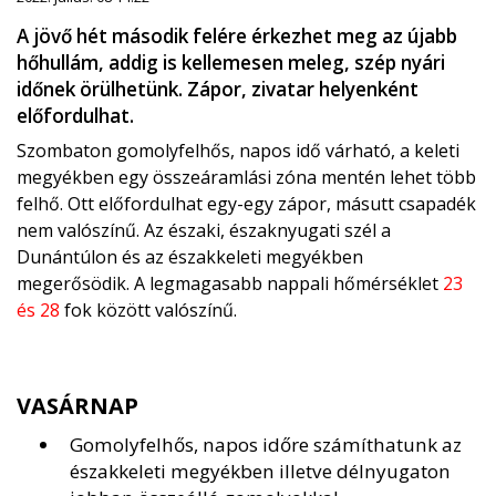
A jövő hét második felére érkezhet meg az újabb
hőhullám, addig is kellemesen meleg, szép nyári
időnek örülhetünk. Zápor, zivatar helyenként
előfordulhat.
Szombaton gomolyfelhős, napos idő várható, a keleti
megyékben egy összeáramlási zóna mentén lehet több
felhő. Ott előfordulhat egy-egy zápor, másutt csapadék
nem valószínű. Az északi, északnyugati szél a
Dunántúlon és az északkeleti megyékben
megerősödik. A legmagasabb nappali hőmérséklet
23
és 28
fok között valószínű.
VASÁRNAP
Gomolyfelhős, napos időre számíthatunk az
északkeleti megyékben illetve délnyugaton