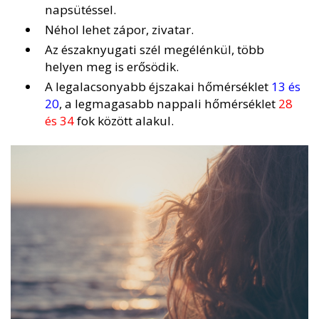
napsütéssel.
Néhol lehet zápor, zivatar.
Az északnyugati szél megélénkül, több
helyen meg is erősödik.
A legalacsonyabb éjszakai hőmérséklet
13 és
20
, a legmagasabb nappali hőmérséklet
28
és 34
fok között alakul.