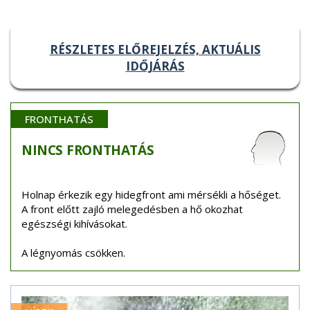
RÉSZLETES ELŐREJELZÉS, AKTUÁLIS
IDŐJÁRÁS
FRONTHATÁS
NINCS
FRONTHATÁS
Holnap érkezik egy hidegfront ami mérsékli a hőséget.
A front előtt zajló melegedésben a hő okozhat
egészségi kihívásokat.
A légnyomás csökken.