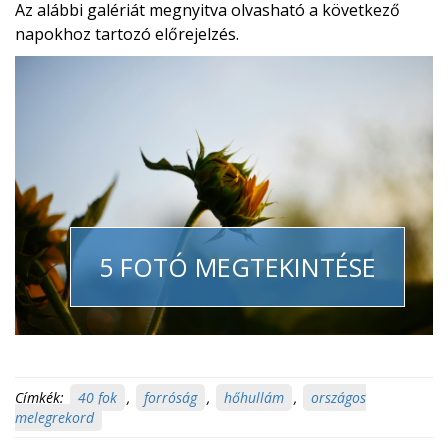
Az alábbi galériát megnyitva olvasható a következő
napokhoz tartozó előrejelzés.
5 FOTÓ MEGTEKINTÉSE
Címkék:
40 fok
,
forróság
,
hőhullám
,
országos
melegrekord