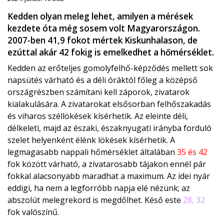
Kedden olyan meleg lehet, amilyen a mérések
kezdete óta még sosem volt Magyarországon.
2007-ben 41,9 fokot mértek Kiskunhalason, de
ezúttal akár 42 fokig is emelkedhet a hőmérséklet.
Kedden az erőteljes gomolyfelhő-képződés mellett sok
napsütés várható és a déli óráktól főleg a középső
országrészben számítani kell záporok, zivatarok
kialakulására. A zivatarokat elsősorban felhőszakadás
és viharos széllökések kísérhetik. Az eleinte déli,
délkeleti, majd az északi, északnyugati irányba forduló
szelet helyenként élénk lökések kísérhetik. A
legmagasabb nappali hőmérséklet általában
35 és 42
fok között várható, a zivatarosabb tájakon ennél pár
fokkal alacsonyabb maradhat a maximum. Az idei nyár
eddigi, ha nem a legforróbb napja elé nézünk; az
abszolút melegrekord is megdőlhet. Késő este
28, 32
fok valószínű.