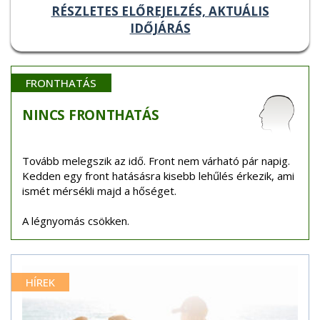
RÉSZLETES ELŐREJELZÉS, AKTUÁLIS
IDŐJÁRÁS
FRONTHATÁS
NINCS
FRONTHATÁS
Tovább melegszik az idő. Front nem várható pár napig.
Kedden egy front hatásásra kisebb lehűlés érkezik, ami
ismét mérsékli majd a hőséget.
A légnyomás csökken.
HÍREK