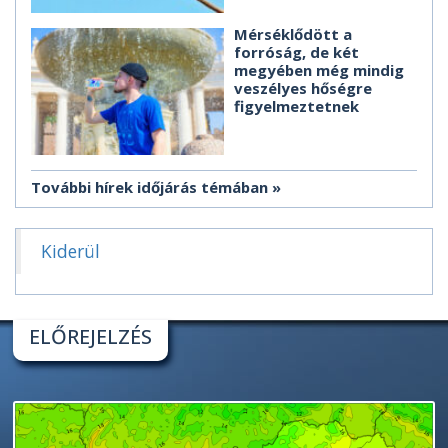
Mérséklődött a
forróság, de két
megyében még mindig
veszélyes hőségre
figyelmeztetnek
További hírek időjárás témában
Kiderül
ELŐREJELZÉS