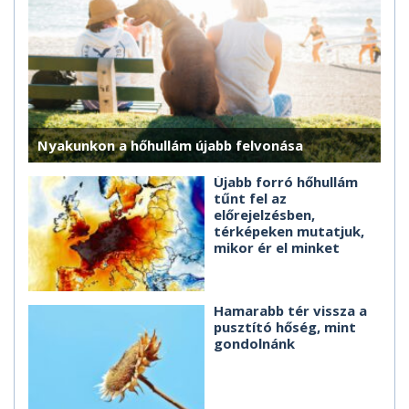
Nyakunkon a hőhullám újabb felvonása
Újabb forró hőhullám
tűnt fel az
előrejelzésben,
térképeken mutatjuk,
mikor ér el minket
Hamarabb tér vissza a
pusztító hőség, mint
gondolnánk