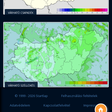
VÁRHATÓ CSAPADÉK
VÁRHATÓ SZÉLLÖKÉS
© 1999 - 2026 Startlap
Felhasználási feltételek
Adatvédelem
Kapcsolatfelvétel
Impresszum
