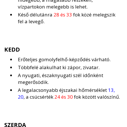
vízpartokon melegebb is lehet.
Késő délutánra
28 és 33
fok közé melegszik
fel a levegő.
KEDD
Erőteljes gomolyfelhő-képződés várható.
Többfelé alakulhat ki zápor, zivatar.
A nyugati, északnyugati szél időnként
megerősödik.
A legalacsonyabb éjszakai hőmérséklet
13,
20
, a csúcsérték
24 és 30
fok között valószínű.
SZERDA