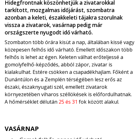
Hidegfrontnak köszönhetjük a zivatarokkal
tarkított, mozgalmas időjárást, szombatra
azonban a keleti, északkeleti tájakra szorulnak
vissza a zivatarok, vasárnap pedig már
országszerte nyugodt idő várható.
Szombaton több órára kisüt a nap, általában kissé vagy
közepesen felhős idő várható. Emellett időszakon több
felhős is lehet az égen. Keleten válhat erőteljessé a
gomolyfelhő-képződés, abból zápor, zivatar is
kialakulhat. Estére csökken a csapadékhajlam. Főként a
Dunántúlon és a Zemplén térségében lesz erős az
északi, északnyugati szél, emellett zivatarok
környezetében viharos széllökések is előfordulhatnak.
A hőmérséklet délután
25 és 31
fok között alakul.
VASÁRNAP