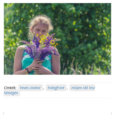
Címkék:
heves zivatar
,
hidegfront
,
milyen idő lesz
hétvégén