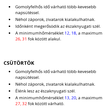
Gomolyfelhős idő várható több-kevesebb
napsütéssel.
Néhol záporok, zivatarok kialakulhatnak.
Időnként megerősödik az északnyugati szél.
A minimumhőmérséklet
12, 18,
a maximum
26, 31
fok között alakul.
CSÜTÖRTÖK
Gomolyfelhős idő várható több-kevesebb
napsütéssel.
Néhol záporok, zivatarok kialakulhatnak.
Élénk lesz az északnyugati szél.
A minimumhőmérséklet
13, 20
, a maximum
27, 32
fok között várható.