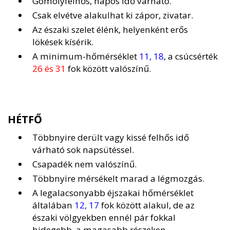
Gomolyfelhős, napos idő várható.
Csak elvétve alakulhat ki zápor, zivatar.
Az északi szelet élénk, helyenként erős
lökések kísérik.
A minimum-hőmérséklet
11, 18
, a csúcsérték
26 és 31
fok között valószínű.
HÉTFŐ
Többnyire derült vagy kissé felhős idő
várható sok napsütéssel.
Csapadék nem valószínű.
Többnyire mérsékelt marad a légmozgás.
A legalacsonyabb éjszakai hőmérséklet
általában
12, 17
fok között alakul, de az
északi völgyekben ennél pár fokkal
hidegebb, a magasabb részeken,