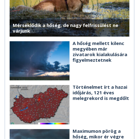
Mérséklődik a hőség, de nagy felfrissülést ne
várjunk
A hőség mellett kilenc
megyében már
zivatarok kialakulására
figyelmeztetnek
Történelmet írt a hazai
időjárás, 121 éves
melegrekord is megdőlt
Maximumon pörög a
hőség, mikor ér végre