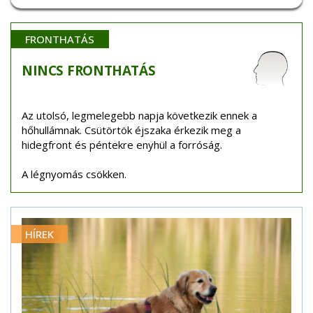
FRONTHATÁS
NINCS
FRONTHATÁS
Az utolsó, legmelegebb napja következik ennek a
hőhullámnak. Csütörtök éjszaka érkezik meg a
hidegfront és péntekre enyhül a forróság.
A légnyomás csökken.
HÍREK