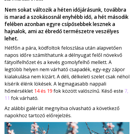
Nem sokat változik a héten időjárásunk, továbbra
is marad a szokásosnál enyhébb idő, a hét második
felében azonban egyre csípősebbek lesznek a
hajnalok, ami az ébredő természetre veszélyes
lehet.
Hétfőn a pára, ködfoltok feloszlása után alapvetően
napos időre számíthatunk a délnyugat felől növekvő
fátyolfelhőzet és a kevés gomolyfelhő mellett. A
legtöbb helyen nem várható csapadék, egy-egy zápor
kialakulása nem kizárt. A déli, délkeleti szelet csak néhol
kísérik élénk lökések. A legmagasabb nappali
hőmérséklet
14 és 19
fok között valószínű. Késő este
7,
11
fok várható.
Az alábbi galériát megnyitva olvasható a következő
napokhoz tartozó előrejelzés.