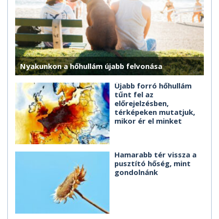
Nyakunkon a hőhullám újabb felvonása
Újabb forró hőhullám
tűnt fel az
előrejelzésben,
térképeken mutatjuk,
mikor ér el minket
Hamarabb tér vissza a
pusztító hőség, mint
gondolnánk