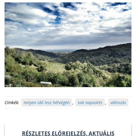
Címkék:
milyen idő lesz hétvégén
,
sok napsütés
,
változás
RÉSZLETES ELŐREJELZÉS, AKTUÁLIS