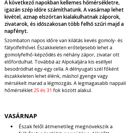
A következő napokban kellemes hőmérsékletre,
igazán szép időre számíthatunk. A vasárnap lehet
kivétel, aznap elszórtan kialakulhatnak záporok,
zivatarok, és időszakosan több felhő szűri majd a
napfényt.
Szombaton napos időre van kilátás kevés gomoly- és
fátyolfelhővel. Északkeleten erőteljesebb lehet a
gomolyfelhő-képződés és néhány zápor, zivatar ott
előfordulhat. Továbbá az Alpokaljára kis eséllyel
besodródhat egy-egy cella. A délnyugati szél főként
északkeleten lehet élénk, máshol gyenge vagy
mérsékelt marad a légmozgás. A legmagasabb nappali
hőmérséklet
25 és 31
fok között alakul.
VASÁRNAP
Észak felől átmenetileg megnövekszik a