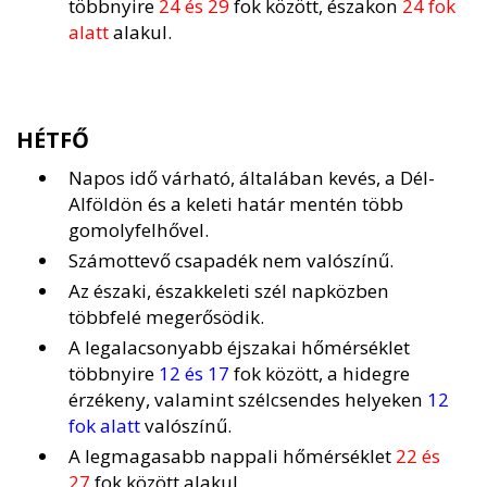
többnyire
24 és 29
fok között, északon
24 fok
alatt
alakul.
HÉTFŐ
Napos idő várható, általában kevés, a Dél-
Alföldön és a keleti határ mentén több
gomolyfelhővel.
Számottevő csapadék nem valószínű.
Az északi, északkeleti szél napközben
többfelé megerősödik.
A legalacsonyabb éjszakai hőmérséklet
többnyire
12 és 17
fok között, a hidegre
érzékeny, valamint szélcsendes helyeken
12
fok alatt
valószínű.
A legmagasabb nappali hőmérséklet
22 és
27
fok között alakul.