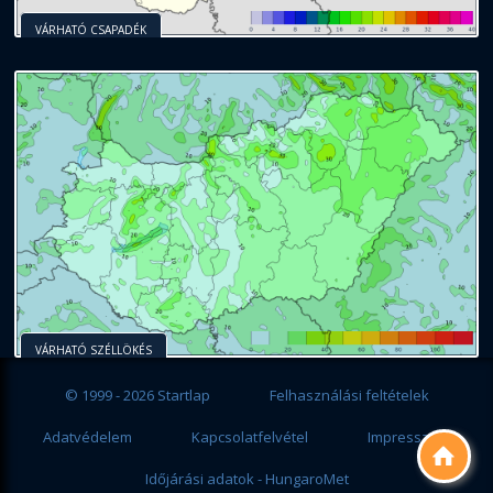
VÁRHATÓ CSAPADÉK
VÁRHATÓ SZÉLLÖKÉS
© 1999 - 2026 Startlap
Felhasználási feltételek
Adatvédelem
Kapcsolatfelvétel
Impresszum

Időjárási adatok - HungaroMet