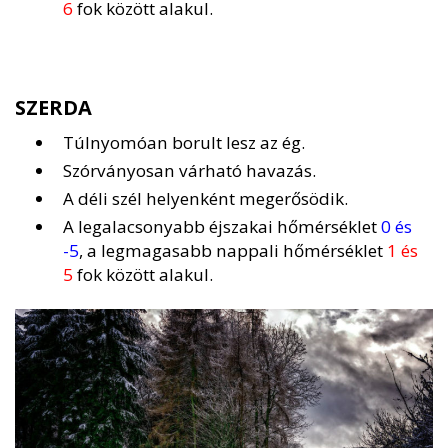
6
fok között alakul.
SZERDA
Túlnyomóan borult lesz az ég.
Szórványosan várható havazás.
A déli szél helyenként megerősödik.
A legalacsonyabb éjszakai hőmérséklet
0 és
-5
, a legmagasabb nappali hőmérséklet
1 és
5
fok között alakul.