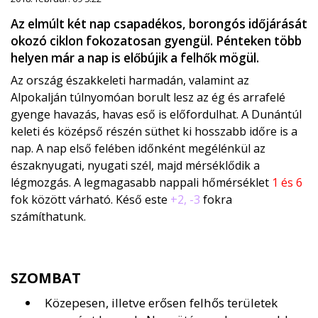
Az elmúlt két nap csapadékos, borongós időjárását
okozó ciklon fokozatosan gyengül. Pénteken több
helyen már a nap is előbújik a felhők mögül.
Az ország északkeleti harmadán, valamint az
Alpokalján túlnyomóan borult lesz az ég és arrafelé
gyenge havazás, havas eső is előfordulhat. A Dunántúl
keleti és középső részén süthet ki hosszabb időre is a
nap. A nap első felében időnként megélénkül az
északnyugati, nyugati szél, majd mérséklődik a
légmozgás. A legmagasabb nappali hőmérséklet
1 és 6
fok között várható. Késő este
+2, -3
fokra
számíthatunk.
SZOMBAT
Közepesen, illetve erősen felhős területek