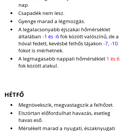
nap.
Csapadék nem lesz.
Gyenge marad a légmozgás.
A legalacsonyabb éjszakai hőmérséklet
általában
-1 és -6
fok között valószínű, de a
hóval fedett, kevésbé felhős tájakon
-7, -10
fokot is mérhetnek.
A legmagasabb nappali hőmérséklet
1 és 6
fok között alakul.
HÉTFŐ
Megnövekszik, megvastagszik a felhőzet.
Elszórtan előfordulhat havazás, esetleg
havas eső.
Mérsékelt marad a nyugati, északnyugati