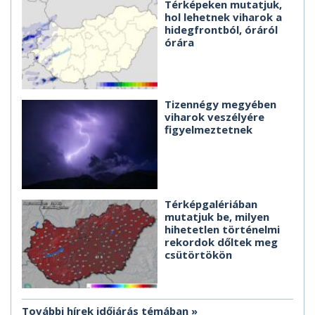
Térképeken mutatjuk,
hol lehetnek viharok a
hidegfrontból, óráról
órára
Tizennégy megyében
viharok veszélyére
figyelmeztetnek
Térképgalériában
mutatjuk be, milyen
hihetetlen történelmi
rekordok dőltek meg
csütörtökön
További hírek időjárás témában