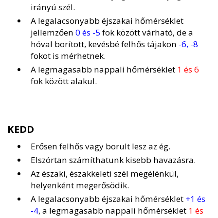
irányú szél.
A legalacsonyabb éjszakai hőmérséklet
jellemzően
0 és -5
fok között várható, de a
hóval borított, kevésbé felhős tájakon
-6, -8
fokot is mérhetnek.
A legmagasabb nappali hőmérséklet
1 és 6
fok között alakul.
KEDD
Erősen felhős vagy borult lesz az ég.
Elszórtan számíthatunk kisebb havazásra.
Az északi, északkeleti szél megélénkül,
helyenként megerősödik.
A legalacsonyabb éjszakai hőmérséklet
+1 és
-4
, a legmagasabb nappali hőmérséklet
1 és