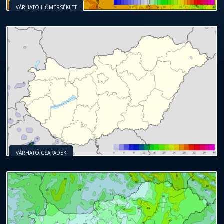
VÁRHATÓ HŐMÉRSÉKLET
VÁRHATÓ CSAPADÉK