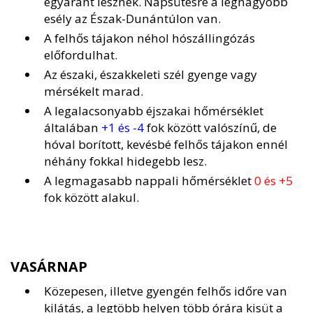
egyaránt lesznek. Napsütésre a legnagyobb
esély az Észak-Dunántúlon van.
A felhős tájakon néhol hószállingózás
előfordulhat.
Az északi, északkeleti szél gyenge vagy
mérsékelt marad.
A legalacsonyabb éjszakai hőmérséklet
általában
+1 és -4
fok között valószínű, de
hóval borított, kevésbé felhős tájakon ennél
néhány fokkal hidegebb lesz.
A legmagasabb nappali hőmérséklet
0 és +5
fok között alakul.
VASÁRNAP
Közepesen, illetve gyengén felhős időre van
kilátás, a legtöbb helyen több órára kisüt a