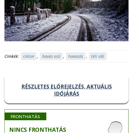
Címkék:
ciklon
,
havas eső
,
havazás
,
téli idő
RÉSZLETES ELŐREJELZÉS, AKTUÁLIS
IDŐJÁRÁS
FRONTHATÁS
NINCS
FRONTHATÁS