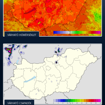
VÁRHATÓ HŐMÉRSÉKLET
VÁRHATÓ CSAPADÉK