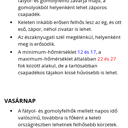
fátyol- és gomolyfelhő zavarja majd, a
gomolyokból helyenként lehet záporos
csapadék.
Keleten inkább erősen felhős lesz az ég, és ott
eső, zápor, néhol zivatar is lehet.
Az északnyugati szél megélénkül, helyenként
meg is erősödik.
A minimum-hőmérséklet
12 és 17
, a
maximum-hőmérséklet általában
22 és 27
fok között alakul, de a tartósabban
csapadékos tájakon kissé hűvösebb is lehet.
VASÁRNAP
A fátyol- és gomolyfelhők mellett napos idő
valószínű, továbbra is főként a keleti
országrészben lehetnek felhősebb körzetek.