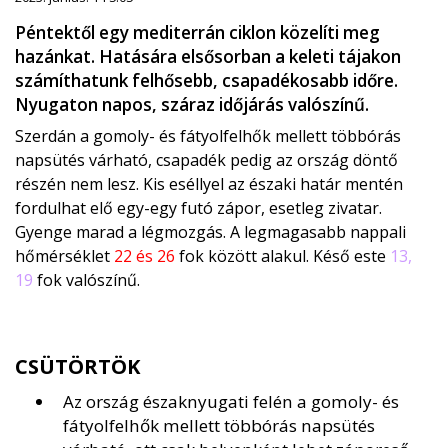
Péntektől egy mediterrán ciklon közelíti meg
hazánkat. Hatására elsősorban a keleti tájakon
számíthatunk felhősebb, csapadékosabb időre.
Nyugaton napos, száraz időjárás valószínű.
Szerdán a gomoly- és fátyolfelhők mellett többórás
napsütés várható, csapadék pedig az ország döntő
részén nem lesz. Kis eséllyel az északi határ mentén
fordulhat elő egy-egy futó zápor, esetleg zivatar.
Gyenge marad a légmozgás. A legmagasabb nappali
hőmérséklet
22 és 26
fok között alakul. Késő este
13,
19
fok valószínű.
CSÜTÖRTÖK
Az ország északnyugati felén a gomoly- és
fátyolfelhők mellett többórás napsütés