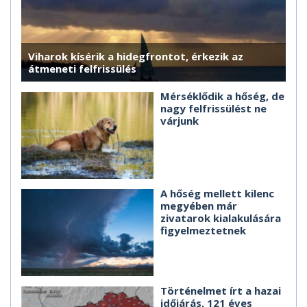
Viharok kísérik a hidegfrontot, érkezik az
átmeneti felfrissülés
Mérséklődik a hőség, de
nagy felfrissülést ne
várjunk
A hőség mellett kilenc
megyében már
zivatarok kialakulására
figyelmeztetnek
Történelmet írt a hazai
időjárás, 121 éves