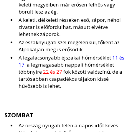
keleti megyéiben már erősen felhős vagy
borult lesz az ég.
A keleti, délkeleti részeken eső, zápor, néhol
zivatar is előfordulhat, másutt elvétve
lehetnek záporok.
Az északnyugati szél megélénkül, főként az
Alpokalján meg is erősödik.
A legalacsonyabb éjszakai hőmérséklet
11 és
17
, a legmagasabb nappali hőmérséklet
többnyire
22 és 27
fok között valószínű, de a
tartósabban csapadékos tájakon kissé
hűvösebb is lehet.
SZOMBAT
Az ország nyugati felén a napos időt kevés