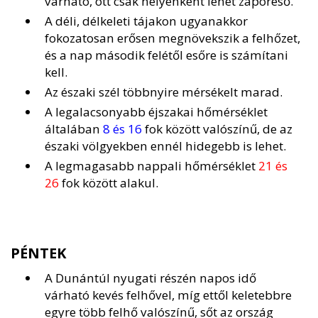
várható, ott csak helyenként lehet záporeső.
A déli, délkeleti tájakon ugyanakkor
fokozatosan erősen megnövekszik a felhőzet,
és a nap második felétől esőre is számítani
kell.
Az északi szél többnyire mérsékelt marad.
A legalacsonyabb éjszakai hőmérséklet
általában
8 és 16
fok között valószínű, de az
északi völgyekben ennél hidegebb is lehet.
A legmagasabb nappali hőmérséklet
21 és
26
fok között alakul.
PÉNTEK
A Dunántúl nyugati részén napos idő
várható kevés felhővel, míg ettől keletebbre
egyre több felhő valószínű, sőt az ország