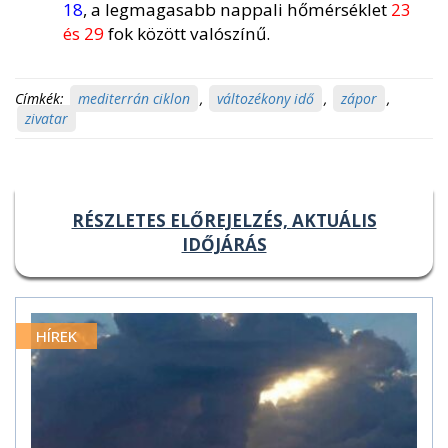
18
, a legmagasabb nappali hőmérséklet
23
és 29
fok között valószínű.
Címkék:
mediterrán ciklon
,
változékony idő
,
zápor
,
zivatar
RÉSZLETES ELŐREJELZÉS, AKTUÁLIS
IDŐJÁRÁS
HÍREK