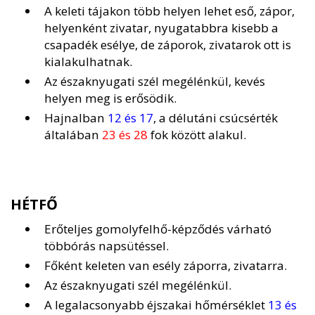
A keleti tájakon több helyen lehet eső, zápor,
helyenként zivatar, nyugatabbra kisebb a
csapadék esélye, de záporok, zivatarok ott is
kialakulhatnak.
Az északnyugati szél megélénkül, kevés
helyen meg is erősödik.
Hajnalban
12 és 17
, a délutáni csúcsérték
általában
23 és 28
fok között alakul.
HÉTFŐ
Erőteljes gomolyfelhő-képződés várható
többórás napsütéssel.
Főként keleten van esély záporra, zivatarra.
Az északnyugati szél megélénkül.
A legalacsonyabb éjszakai hőmérséklet
13 és