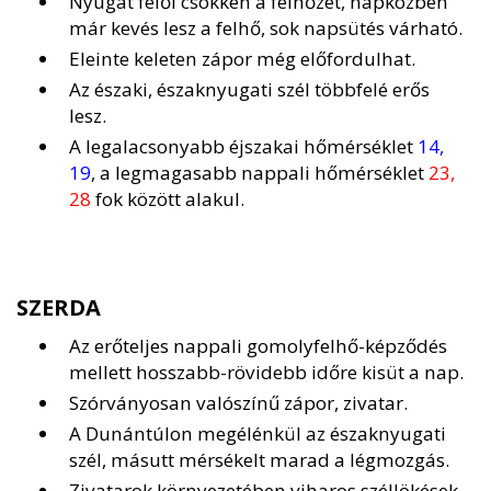
Nyugat felől csökken a felhőzet, napközben
már kevés lesz a felhő, sok napsütés várható.
Eleinte keleten zápor még előfordulhat.
Az északi, északnyugati szél többfelé erős
lesz.
A legalacsonyabb éjszakai hőmérséklet
14,
19
, a legmagasabb nappali hőmérséklet
23,
28
fok között alakul.
SZERDA
Az erőteljes nappali gomolyfelhő-képződés
mellett hosszabb-rövidebb időre kisüt a nap.
Szórványosan valószínű zápor, zivatar.
A Dunántúlon megélénkül az északnyugati
szél, másutt mérsékelt marad a légmozgás.
Zivatarok környezetében viharos széllökések