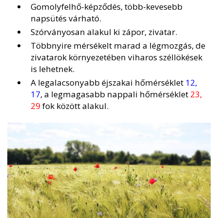
Gomolyfelhő-képződés, több-kevesebb
napsütés várható.
Szórványosan alakul ki zápor, zivatar.
Többnyire mérsékelt marad a légmozgás, de
zivatarok környezetében viharos széllökések
is lehetnek.
A legalacsonyabb éjszakai hőmérséklet
12,
17
, a legmagasabb nappali hőmérséklet
23,
29
fok között alakul.