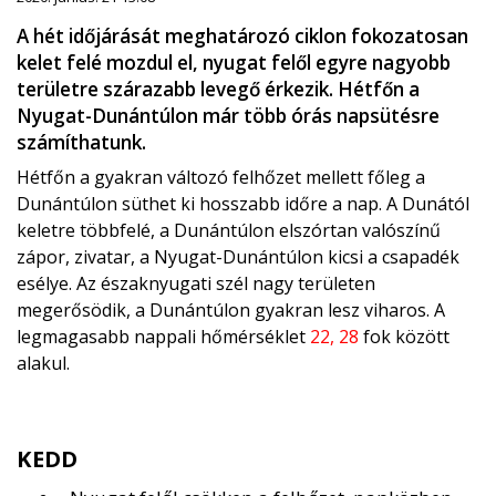
A hét időjárását meghatározó ciklon fokozatosan
kelet felé mozdul el, nyugat felől egyre nagyobb
területre szárazabb levegő érkezik. Hétfőn a
Nyugat-Dunántúlon már több órás napsütésre
számíthatunk.
Hétfőn a gyakran változó felhőzet mellett főleg a
Dunántúlon süthet ki hosszabb időre a nap. A Dunától
keletre többfelé, a Dunántúlon elszórtan valószínű
zápor, zivatar, a Nyugat-Dunántúlon kicsi a csapadék
esélye. Az északnyugati szél nagy területen
megerősödik, a Dunántúlon gyakran lesz viharos. A
legmagasabb nappali hőmérséklet
22, 28
fok között
alakul.
KEDD