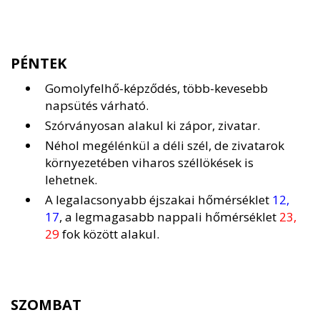
PÉNTEK
Gomolyfelhő-képződés, több-kevesebb
napsütés várható.
Szórványosan alakul ki zápor, zivatar.
Néhol megélénkül a déli szél, de zivatarok
környezetében viharos széllökések is
lehetnek.
A legalacsonyabb éjszakai hőmérséklet
12,
17
, a legmagasabb nappali hőmérséklet
23,
29
fok között alakul.
SZOMBAT