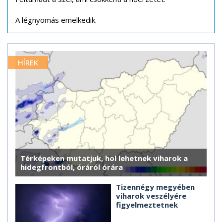
A légnyomás emelkedik.
HÍREK
Térképeken mutatjuk, hol lehetnek viharok a
hidegfrontból, óráról órára
Tizennégy megyében
viharok veszélyére
figyelmeztetnek