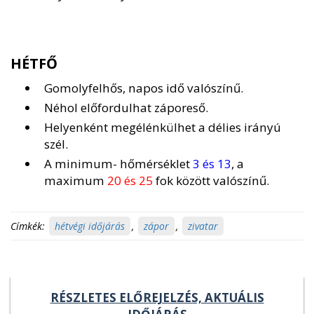
HÉTFŐ
Gomolyfelhős, napos idő valószínű.
Néhol előfordulhat záporeső.
Helyenként megélénkülhet a délies irányú
szél.
A minimum- hőmérséklet
3 és 13
, a
maximum
20 és 25
fok között valószínű.
Címkék:
hétvégi időjárás
,
zápor
,
zivatar
RÉSZLETES ELŐREJELZÉS, AKTUÁLIS