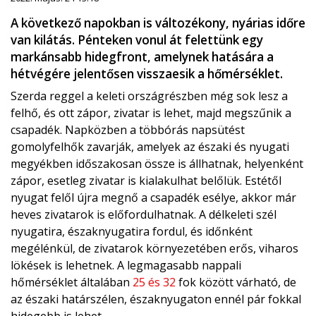
A következő napokban is változékony, nyárias időre
van kilátás. Pénteken vonul át felettünk egy
markánsabb hidegfront, amelynek hatására a
hétvégére jelentősen visszaesik a hőmérséklet.
Szerda reggel a keleti országrészben még sok lesz a
felhő, és ott zápor, zivatar is lehet, majd megszűnik a
csapadék. Napközben a többórás napsütést
gomolyfelhők zavarják, amelyek az északi és nyugati
megyékben időszakosan össze is állhatnak, helyenként
zápor, esetleg zivatar is kialakulhat belőlük. Estétől
nyugat felől újra megnő a csapadék esélye, akkor már
heves zivatarok is előfordulhatnak. A délkeleti szél
nyugatira, északnyugatira fordul, és időnként
megélénkül, de zivatarok környezetében erős, viharos
lökések is lehetnek. A legmagasabb nappali
hőmérséklet általában
25 és 32
fok között várható, de
az északi határszélen, északnyugaton ennél pár fokkal