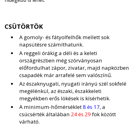
hidegebb is lehet.
CSÜTÖRTÖK
A gomoly- és fátyolfelhők mellett sok
napsütésre számíthatunk.
A reggeli órákig a déli és a keleti
országrészben még szórványosan
előfordulhat zápor, zivatar, majd napközben
csapadék már arrafelé sem valószínű.
Az északnyugati, nyugati irányú szél sokfelé
megélénkül, az északi, északkeleti
megyékben erős lökések is kísérhetik.
A minimum-hőmérséklet
8 és 17
, a
csúcsérték általában
24 és 29
fok között
várható.