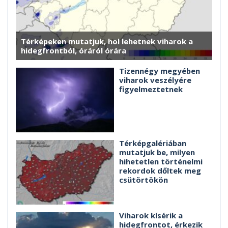
Térképeken mutatjuk, hol lehetnek viharok a
hidegfrontból, óráról órára
Tizennégy megyében
viharok veszélyére
figyelmeztetnek
Térképgalériában
mutatjuk be, milyen
hihetetlen történelmi
rekordok dőltek meg
csütörtökön
Viharok kísérik a
hidegfrontot, érkezik