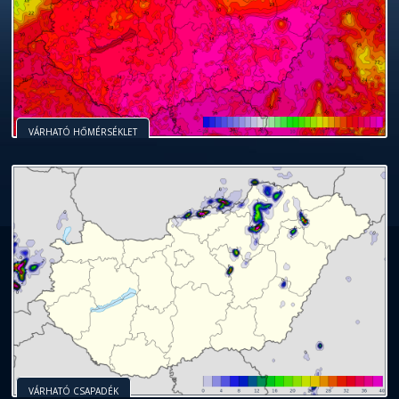
VÁRHATÓ HŐMÉRSÉKLET
VÁRHATÓ CSAPADÉK