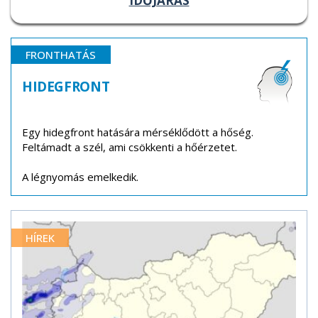
IDŐJÁRÁS
FRONTHATÁS
HIDEGFRONT
Egy hidegfront hatására mérséklődött a hőség.
Feltámadt a szél, ami csökkenti a hőérzetet.
A légnyomás emelkedik.
HÍREK