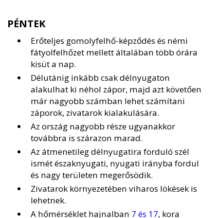
PÉNTEK
Erőteljes gomolyfelhő-képződés és némi
fátyolfelhőzet mellett általában több órára
kisüt a nap.
Délutánig inkább csak délnyugaton
alakulhat ki néhol zápor, majd azt követően
már nagyobb számban lehet számítani
záporok, zivatarok kialakulására.
Az ország nagyobb része ugyanakkor
továbbra is szárazon marad.
Az átmenetileg délnyugatira forduló szél
ismét északnyugati, nyugati irányba fordul
és nagy területen megerősödik.
Zivatarok környezetében viharos lökések is
lehetnek.
A hőmérséklet hajnalban
7 és 17
, kora