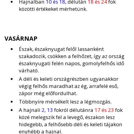
Hajnalban
10 és 18
, délután
18 és 24
fok
közötti értékeket mérhetünk.
VASÁRNAP
Észak, északnyugat felől lassanként
szakadozik, csökken a felhőzet, így az ország
északnyugati felén napos, gomolyfelhős idő
várható.
A déli és keleti országrészben ugyanakkor
végig felhős maradhat az ég, arrafelé eső,
zápor még előfordulhat.
Többnyire mérsékelt lesz a légmozgás.
A hajnali
2, 13
fokról délutánra
17 és 23
fok
közé melegszik fel a levegő, északon lesz
hidegebb, a felhősebb déli és keleti tájakon
enyhébb a hajnal.