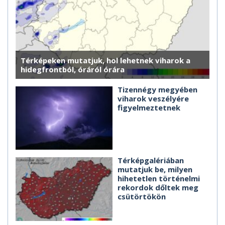
Térképeken mutatjuk, hol lehetnek viharok a
hidegfrontból, óráról órára
Tizennégy megyében
viharok veszélyére
figyelmeztetnek
Térképgalériában
mutatjuk be, milyen
hihetetlen történelmi
rekordok dőltek meg
csütörtökön