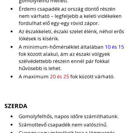
gomolyfelhő mellett.
Érdemi csapadék az ország döntő részén
nem várható – legfeljebb a keleti vidékeken
fordulhat elő egy-egy rövid zápor.
Az északkeleti, északi szelet élénk, néhol erős
lökések is kísérik.
A minimum-hőmérséklet általában
10 és 15
fok között alakul, ám az északi völgyek
szélvédettebb részein ennél pár fokkal
hűvösebb is lehet.
A maximum
20 és 25
fok között várható.
SZERDA
Gomolyfelhős, napos időre számíthatunk.
Számottevő csapadék nem valószínű.
Gyenge vagy mérsékelt lesz a légmozgás.