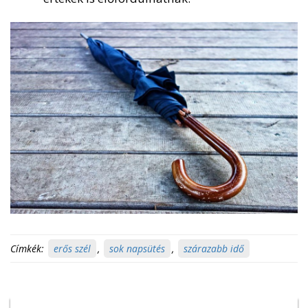
Címkék:
erős szél
,
sok napsütés
,
szárazabb idő