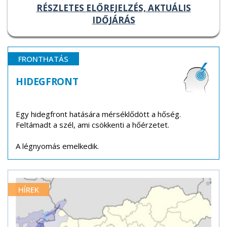
RÉSZLETES ELŐREJELZÉS, AKTUÁLIS
IDŐJÁRÁS
FRONTHATÁS
HIDEGFRONT
Egy hidegfront hatására mérséklődött a hőség.
Feltámadt a szél, ami csökkenti a hőérzetet.
A légnyomás emelkedik.
HÍREK