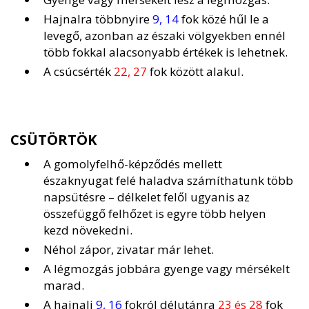
Hajnalra többnyire
9, 14
fok közé hűl le a
levegő, azonban az északi völgyekben ennél
több fokkal alacsonyabb értékek is lehetnek.
A csúcsérték
22, 27
fok között alakul.
CSÜTÖRTÖK
A gomolyfelhő-képződés mellett
északnyugat felé haladva számíthatunk több
napsütésre – délkelet felől ugyanis az
összefüggő felhőzet is egyre több helyen
kezd növekedni.
Néhol zápor, zivatar már lehet.
A légmozgás jobbára gyenge vagy mérsékelt
marad.
A hajnali
9, 16
fokról délutánra
23 és 28
fok