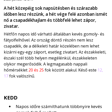
A hét közepéig sok napsütésben és szárazabb
időben lesz részünk, a hét vége felé azonban ismét
nő a csapadékhajlam és többfelé lehet zápor,
zivatar.
Hétfőn napos idő várható általában kevés gomoly- és
fátyolfelhővel. Az ország döntő részén nem lesz
csapadék, de a délkeleti határ közelében nem lehet
kizárni egy-egy záport, esetleg zivatart. Az északkeleti,
északi szél több helyen megélénkül, északkeleten
olykor megerősödik. A legmagasabb nappali
hőmérséklet
20 és 25
fok között alakul. Késő este
12,
17
fok valószínű.
KEDD
Napos időre számíthatunk többnyire kevés