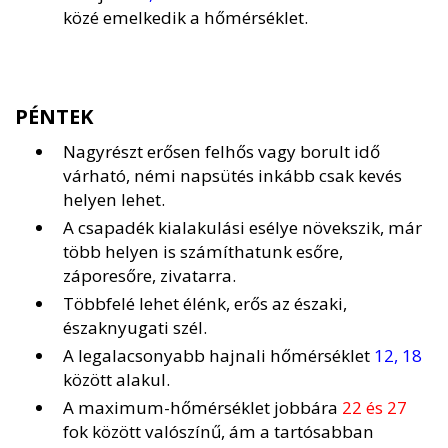
közé emelkedik a hőmérséklet.
PÉNTEK
Nagyrészt erősen felhős vagy borult idő
várható, némi napsütés inkább csak kevés
helyen lehet.
A csapadék kialakulási esélye növekszik, már
több helyen is számíthatunk esőre,
záporesőre, zivatarra.
Többfelé lehet élénk, erős az északi,
északnyugati szél.
A legalacsonyabb hajnali hőmérséklet
12, 18
között alakul.
A maximum-hőmérséklet jobbára
22 és 27
fok között valószínű, ám a tartósabban