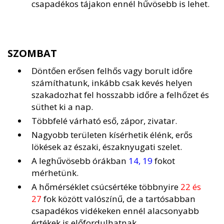
csapadékos tájakon ennél hűvösebb is lehet.
SZOMBAT
Döntően erősen felhős vagy borult időre
számíthatunk, inkább csak kevés helyen
szakadozhat fel hosszabb időre a felhőzet és
süthet ki a nap.
Többfelé várható eső, zápor, zivatar.
Nagyobb területen kísérhetik élénk, erős
lökések az északi, északnyugati szelet.
A leghűvösebb órákban
14, 19
fokot
mérhetünk.
A hőmérséklet csúcsértéke többnyire
22 és
27
fok között valószínű, de a tartósabban
csapadékos vidékeken ennél alacsonyabb
értékek is előfordulhatnak.