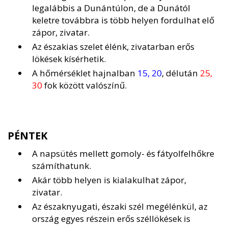
legalábbis a Dunántúlon, de a Dunától
keletre továbbra is több helyen fordulhat elő
zápor, zivatar.
Az északias szelet élénk, zivatarban erős
lökések kísérhetik.
A hőmérséklet hajnalban
15, 20
, délután
25,
30
fok között valószínű.
PÉNTEK
A napsütés mellett gomoly- és fátyolfelhőkre
számíthatunk.
Akár több helyen is kialakulhat zápor,
zivatar.
Az északnyugati, északi szél megélénkül, az
ország egyes részein erős széllökések is