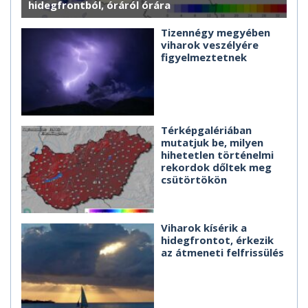
hidegfrontból, óráról órára
Tizennégy megyében
viharok veszélyére
figyelmeztetnek
Térképgalériában
mutatjuk be, milyen
hihetetlen történelmi
rekordok dőltek meg
csütörtökön
Viharok kísérik a
hidegfrontot, érkezik
az átmeneti felfrissülés