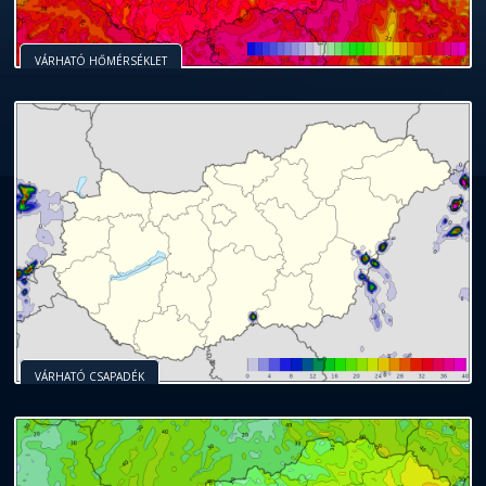
VÁRHATÓ HŐMÉRSÉKLET
VÁRHATÓ CSAPADÉK