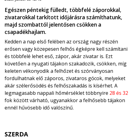
Egészen péntekig fülledt, többfelé záporokkal,
zivatarokkal tarkított időjárásra számíthatunk,
majd szombattól jelentősen csökken a
csapadékhajlam.
Kedden a nap első felében az ország nagy részén
erősen vagy közepesen felhős égképre kell számítani
és többfelé lehet eső, zápor, akár zivatar is. Ezt
követően a nyugati tájakon szakadozik, csökken, míg
keleten vékonyodik a felhőzet és szórványosan
fordulhatnak elő záporos, zivataros gócok, melyeket
akár szélerősödés és felhőszakadás is kísérhet. A
legmagasabb nappali hőmérséklet többnyire
28 és 32
fok között várható, ugyanakkor a felhősebb tájakon
ennél hűvösebb idő valószínű.
SZERDA