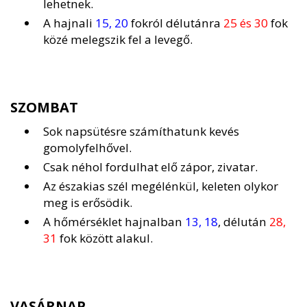
lehetnek.
A hajnali
15, 20
fokról délutánra
25 és 30
fok
közé melegszik fel a levegő.
SZOMBAT
Sok napsütésre számíthatunk kevés
gomolyfelhővel.
Csak néhol fordulhat elő zápor, zivatar.
Az északias szél megélénkül, keleten olykor
meg is erősödik.
A hőmérséklet hajnalban
13, 18
, délután
28,
31
fok között alakul.
VASÁRNAP