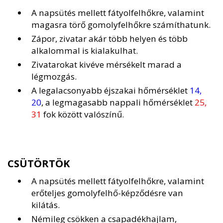
A napsütés mellett fátyolfelhőkre, valamint
magasra törő gomolyfelhőkre számíthatunk.
Zápor, zivatar akár több helyen és több
alkalommal is kialakulhat.
Zivatarokat kivéve mérsékelt marad a
légmozgás.
A legalacsonyabb éjszakai hőmérséklet
14,
20
, a legmagasabb nappali hőmérséklet
25,
31
fok között valószínű.
CSÜTÖRTÖK
A napsütés mellett fátyolfelhőkre, valamint
erőteljes gomolyfelhő-képződésre van
kilátás.
Némileg csökken a csapadékhajlam,