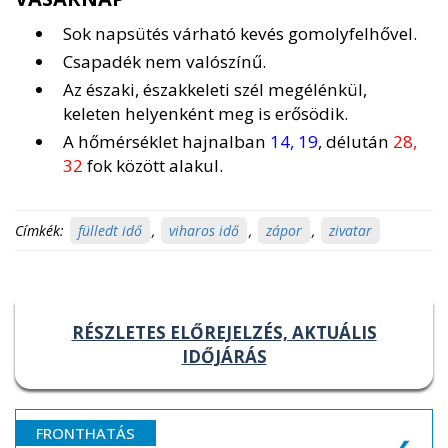
Sok napsütés várható kevés gomolyfelhővel.
Csapadék nem valószínű.
Az északi, északkeleti szél megélénkül,
keleten helyenként meg is erősödik.
A hőmérséklet hajnalban
14, 19
, délután
28,
32
fok között alakul.
Címkék:
fülledt idő
,
viharos idő
,
zápor
,
zivatar
RÉSZLETES ELŐREJELZÉS, AKTUÁLIS
IDŐJÁRÁS
FRONTHATÁS