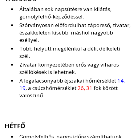
Általában sok napsütésre van kilátás,
gomolyfelhő-képződéssel.
Szórványosan előfordulhat záporeső, zivatar,
északkeleten kisebb, máshol nagyobb
eséllyel.
Több helyütt megélénkül a déli, délkeleti
szél.
Zivatar környezetében erős vagy viharos
széllökések is lehetnek.
A legalacsonyabb éjszakai hőmérséklet
14,
19
, a csúcshőmérséklet
26, 31
fok között
valószínű.
HÉTFŐ
Gomolyfelhős, napos időre számíthatunk.