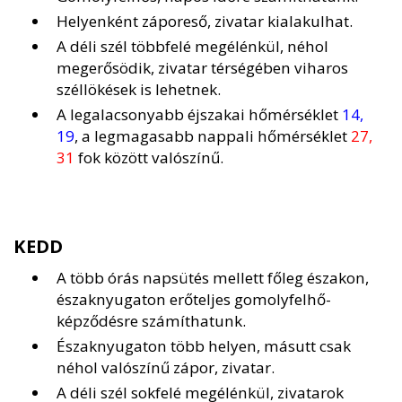
Helyenként záporeső, zivatar kialakulhat.
A déli szél többfelé megélénkül, néhol
megerősödik, zivatar térségében viharos
széllökések is lehetnek.
A legalacsonyabb éjszakai hőmérséklet
14,
19
, a legmagasabb nappali hőmérséklet
27,
31
fok között valószínű.
KEDD
A több órás napsütés mellett főleg északon,
északnyugaton erőteljes gomolyfelhő-
képződésre számíthatunk.
Északnyugaton több helyen, másutt csak
néhol valószínű zápor, zivatar.
A déli szél sokfelé megélénkül, zivatarok