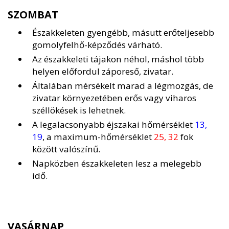
SZOMBAT
Északkeleten gyengébb, másutt erőteljesebb
gomolyfelhő-képződés várható.
Az északkeleti tájakon néhol, máshol több
helyen előfordul záporeső, zivatar.
Általában mérsékelt marad a légmozgás, de
zivatar környezetében erős vagy viharos
széllökések is lehetnek.
A legalacsonyabb éjszakai hőmérséklet
13,
19
, a maximum-hőmérséklet
25, 32
fok
között valószínű.
Napközben északkeleten lesz a melegebb
idő.
VASÁRNAP