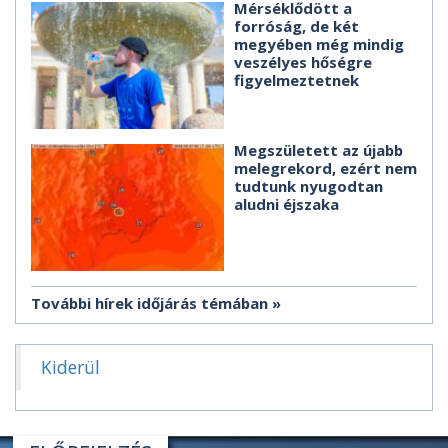
Mérséklődött a
forróság, de két
megyében még mindig
veszélyes hőségre
figyelmeztetnek
Megszületett az újabb
melegrekord, ezért nem
tudtunk nyugodtan
aludni éjszaka
További hírek időjárás témában
Kiderül