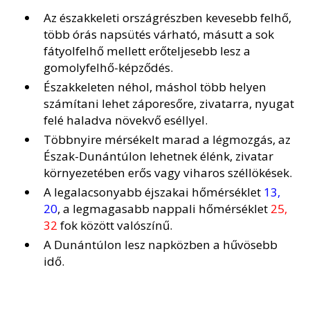
Az északkeleti országrészben kevesebb felhő,
több órás napsütés várható, másutt a sok
fátyolfelhő mellett erőteljesebb lesz a
gomolyfelhő-képződés.
Északkeleten néhol, máshol több helyen
számítani lehet záporesőre, zivatarra, nyugat
felé haladva növekvő eséllyel.
Többnyire mérsékelt marad a légmozgás, az
Észak-Dunántúlon lehetnek élénk, zivatar
környezetében erős vagy viharos széllökések.
A legalacsonyabb éjszakai hőmérséklet
13,
20
, a legmagasabb nappali hőmérséklet
25,
32
fok között valószínű.
A Dunántúlon lesz napközben a hűvösebb
idő.