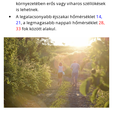
környezetében erős vagy viharos széllökések
is lehetnek.
A legalacsonyabb éjszakai hőmérséklet
14,
21
, a legmagasabb nappali hőmérséklet
28,
33
fok között alakul.