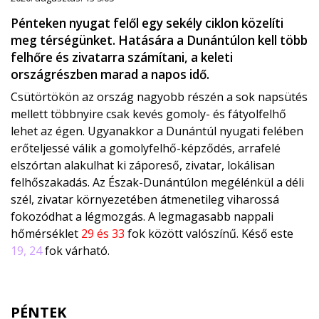
Pénteken nyugat felől egy sekély ciklon közelíti
meg térségünket. Hatására a Dunántúlon kell több
felhőre és zivatarra számítani, a keleti
országrészben marad a napos idő.
Csütörtökön az ország nagyobb részén a sok napsütés
mellett többnyire csak kevés gomoly- és fátyolfelhő
lehet az égen. Ugyanakkor a Dunántúl nyugati felében
erőteljessé válik a gomolyfelhő-képződés, arrafelé
elszórtan alakulhat ki záporeső, zivatar, lokálisan
felhőszakadás. Az Észak-Dunántúlon megélénkül a déli
szél, zivatar környezetében átmenetileg viharossá
fokozódhat a légmozgás. A legmagasabb nappali
hőmérséklet
29 és 33
fok között valószínű. Késő este
19, 24
fok várható.
PÉNTEK