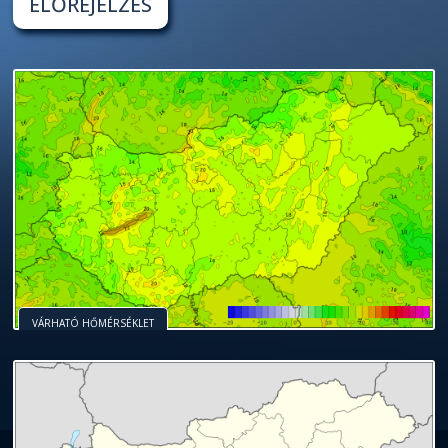
ELŐREJELZÉS
VÁRHATÓ HŐMÉRSÉKLET