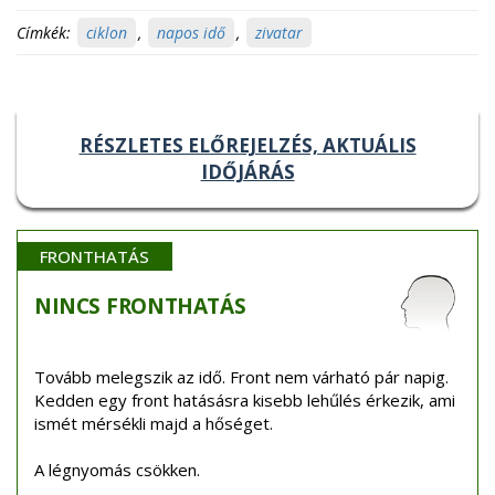
Címkék:
ciklon
,
napos idő
,
zivatar
RÉSZLETES ELŐREJELZÉS, AKTUÁLIS
IDŐJÁRÁS
FRONTHATÁS
NINCS
FRONTHATÁS
Tovább melegszik az idő. Front nem várható pár napig.
Kedden egy front hatásásra kisebb lehűlés érkezik, ami
ismét mérsékli majd a hőséget.
A légnyomás csökken.