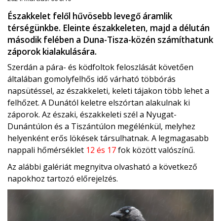
Északkelet felől hűvösebb levegő áramlik
térségünkbe. Eleinte északkeleten, majd a délután
második felében a Duna-Tisza-közén számíthatunk
záporok kialakulására.
Szerdán a pára- és ködfoltok feloszlását követően
általában gomolyfelhős idő várható többórás
napsütéssel, az északkeleti, keleti tájakon több lehet a
felhőzet. A Dunától keletre elszórtan alakulnak ki
záporok. Az északi, északkeleti szél a Nyugat-
Dunántúlon és a Tiszántúlon megélénkül, melyhez
helyenként erős lökések társulhatnak. A legmagasabb
nappali hőmérséklet
12 és 17
fok között valószínű.
Az alábbi galériát megnyitva olvasható a következő
napokhoz tartozó előrejelzés.