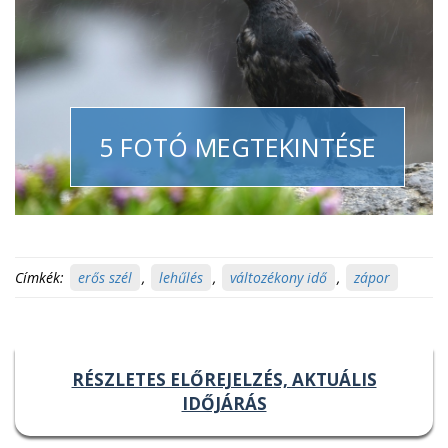
5 FOTÓ MEGTEKINTÉSE
Címkék:
erős szél
,
lehűlés
,
változékony idő
,
zápor
RÉSZLETES ELŐREJELZÉS, AKTUÁLIS
IDŐJÁRÁS