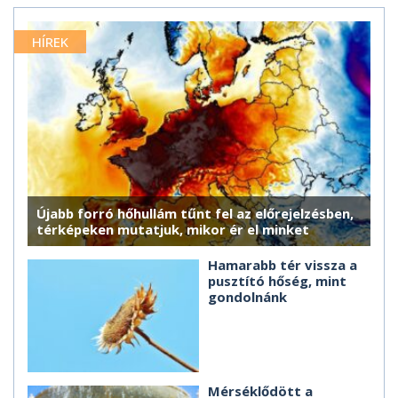
HÍREK
Újabb forró hőhullám tűnt fel az előrejelzésben,
térképeken mutatjuk, mikor ér el minket
Hamarabb tér vissza a
pusztító hőség, mint
gondolnánk
Mérséklődött a