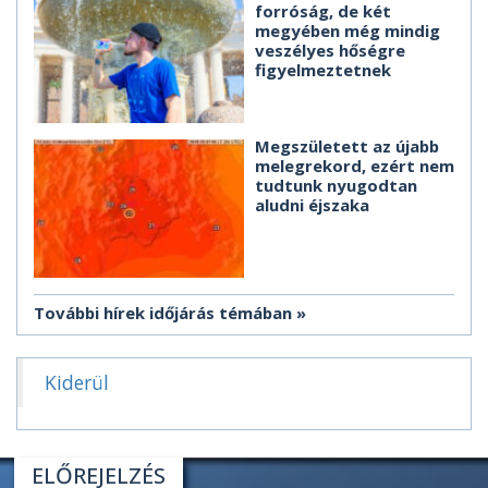
forróság, de két
megyében még mindig
veszélyes hőségre
figyelmeztetnek
Megszületett az újabb
melegrekord, ezért nem
tudtunk nyugodtan
aludni éjszaka
További hírek időjárás témában
Kiderül
ELŐREJELZÉS