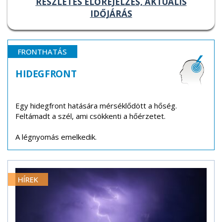
RÉSZLETES ELŐREJELZÉS, AKTUÁLIS
IDŐJÁRÁS
FRONTHATÁS
HIDEGFRONT
Egy hidegfront hatására mérséklődött a hőség.
Feltámadt a szél, ami csökkenti a hőérzetet.
A légnyomás emelkedik.
HÍREK