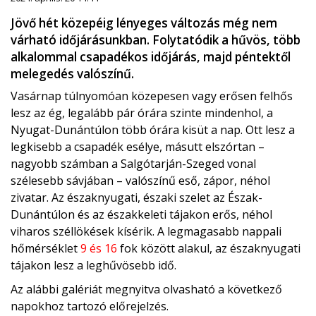
Jövő hét közepéig lényeges változás még nem
várható időjárásunkban. Folytatódik a hűvös, több
alkalommal csapadékos időjárás, majd péntektől
melegedés valószínű.
Vasárnap túlnyomóan közepesen vagy erősen felhős
lesz az ég, legalább pár órára szinte mindenhol, a
Nyugat-Dunántúlon több órára kisüt a nap. Ott lesz a
legkisebb a csapadék esélye, másutt elszórtan –
nagyobb számban a Salgótarján-Szeged vonal
szélesebb sávjában – valószínű eső, zápor, néhol
zivatar. Az északnyugati, északi szelet az Észak-
Dunántúlon és az északkeleti tájakon erős, néhol
viharos széllökések kísérik. A legmagasabb nappali
hőmérséklet
9 és 16
fok között alakul, az északnyugati
tájakon lesz a leghűvösebb idő.
Az alábbi galériát megnyitva olvasható a következő
napokhoz tartozó előrejelzés.