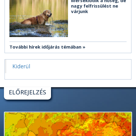
Mérséklődik a hőség, de
nagy felfrissülést ne
várjunk
További hírek időjárás témában
Kiderül
ELŐREJELZÉS