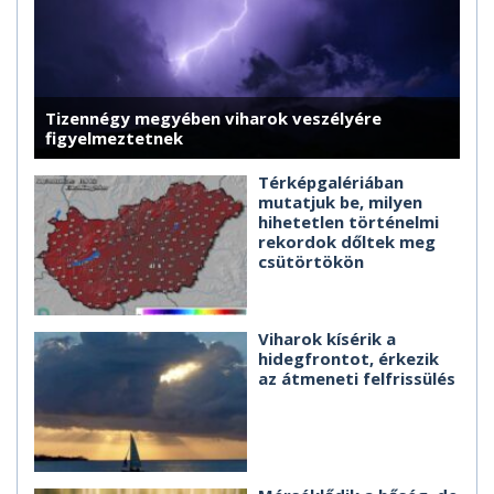
Tizennégy megyében viharok veszélyére
figyelmeztetnek
Térképgalériában
mutatjuk be, milyen
hihetetlen történelmi
rekordok dőltek meg
csütörtökön
Viharok kísérik a
hidegfrontot, érkezik
az átmeneti felfrissülés