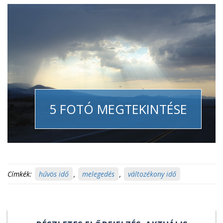
5 FOTÓ MEGTEKINTÉSE
Címkék:
hűvös idő
,
melegedés
,
változékony idő