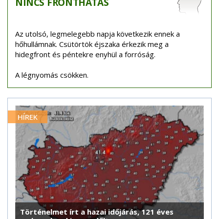
NINCS
FRONTHATÁS
Az utolsó, legmelegebb napja következik ennek a
hőhullámnak. Csütörtök éjszaka érkezik meg a
hidegfront és péntekre enyhül a forróság.
A légnyomás csökken.
HÍREK
Történelmet írt a hazai időjárás, 121 éves