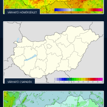
VÁRHATÓ HŐMÉRSÉKLET
VÁRHATÓ CSAPADÉK