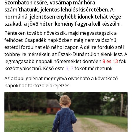
Szombaton esőre, vasárnap már hóra
számíthatunk, jelentős lehűlés kíséretében. A
normálnál jelentősen enyhébb időnek tehát vége
szakad, a jövő héten kemény fagyra kell készülni.
Pénteken tovább növekszik, majd megvastagszik a
felhőzet. Csapadék napközben még nem valószínű,
estétől fordulhat elő néhol zápor. A délire forduló szél
többnyire mérsékelt, az Észak-Dunántúlon élénk lesz. A
legmagasabb nappali hőmérséklet döntően
8 és 13
fok
között valószínű. Késő este
3, 7
fokot mérhetünk.
Az alábbi galériát megnyitva olvasható a következő
napokhoz tartozó előrejelzés.