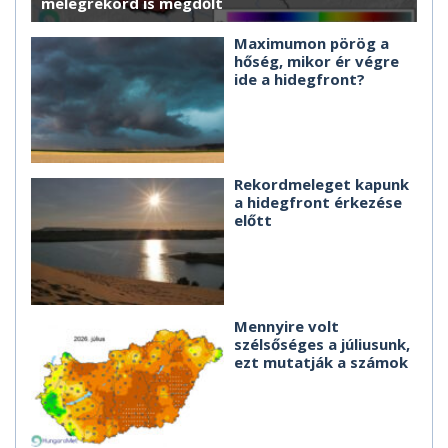
melegrekord is megdőlt
Maximumon pörög a
hőség, mikor ér végre
ide a hidegfront?
Rekordmeleget kapunk
a hidegfront érkezése
előtt
Mennyire volt
szélsőséges a júliusunk,
ezt mutatják a számok