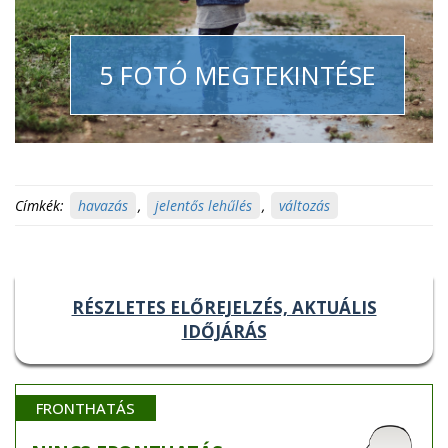
5 FOTÓ MEGTEKINTÉSE
Címkék:
havazás
,
jelentős lehűlés
,
változás
RÉSZLETES ELŐREJELZÉS, AKTUÁLIS
IDŐJÁRÁS
FRONTHATÁS