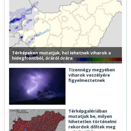
Térképeken mutatjuk, hol lehetnek viharok a
hidegfrontból, óráról órára
Tizennégy megyében
viharok veszélyére
figyelmeztetnek
Térképgalériában
mutatjuk be, milyen
hihetetlen történelmi
rekordok dőltek meg