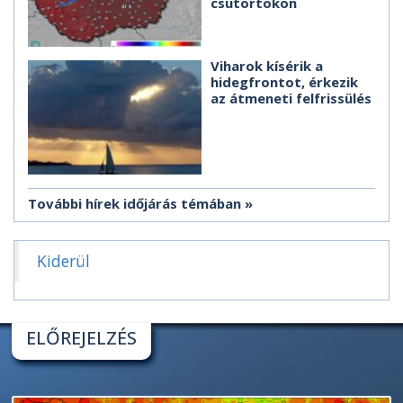
csütörtökön
Viharok kísérik a
hidegfrontot, érkezik
az átmeneti felfrissülés
További hírek időjárás témában
Kiderül
ELŐREJELZÉS