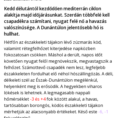
Kedd délutántól kezdődően mediterrán ciklon
alakítja majd időjárásunkat. Szerdán többfelé kell
csapadékra számítani, nyugat felé nő a havazás
valószínűsége. A Dunántúlon jelentősebb hó is
hullhat.
Hétfőn az északkeleti tájakon lévő zúzmarás köd,
valamint rétegfelhőzet kiterjedése napközben
fokozatosan csökken. Máshol a derült, napos időt
követően nyugat felől megnövekszik, megvastagszik a
felhőzet. Számottevő csapadék nem lesz, legfeljebb
északkeleten fordulhat elő néhol hószállingózás. A déli,
délkeleti szél az Észak-Dunántúlon megélénkül,
helyenként meg is erősödik. A hegyekben viharos
lökések is lehetnek. A legmagasabb nappali
hőmérséklet
-3 és +4
fok között alakul, a havas,
tartósabban borongós, ködös északkeleti tájakon
mérhetjük az alacsonyabb értékeket. Késő este
-6, -1