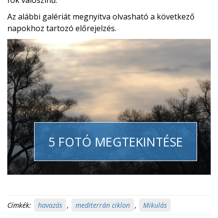
fok valószínű.
Az alábbi galériát megnyitva olvasható a következő
napokhoz tartozó előrejelzés.
5 FOTÓ MEGTEKINTÉSE
Címkék:
havazás
,
mediterrán ciklon
,
Mikulás