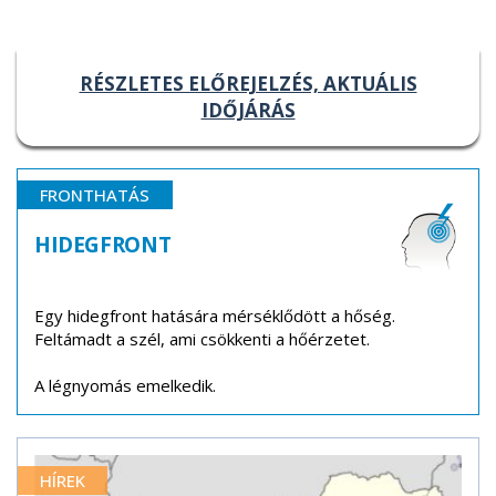
RÉSZLETES ELŐREJELZÉS, AKTUÁLIS
IDŐJÁRÁS
FRONTHATÁS
HIDEGFRONT
Egy hidegfront hatására mérséklődött a hőség.
Feltámadt a szél, ami csökkenti a hőérzetet.
A légnyomás emelkedik.
HÍREK