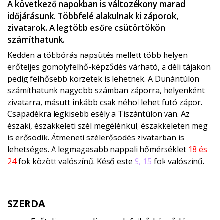
A következő napokban is változékony marad
időjárásunk. Többfelé alakulnak ki záporok,
zivatarok. A legtöbb esőre csütörtökön
számíthatunk.
Kedden a többórás napsütés mellett több helyen
erőteljes gomolyfelhő-képződés várható, a déli tájakon
pedig felhősebb körzetek is lehetnek. A Dunántúlon
számíthatunk nagyobb számban záporra, helyenként
zivatarra, másutt inkább csak néhol lehet futó zápor.
Csapadékra legkisebb esély a Tiszántúlon van. Az
északi, északkeleti szél megélénkül, északkeleten meg
is erősödik. Átmeneti szélerősödés zivatarban is
lehetséges. A legmagasabb nappali hőmérséklet
18 és
24
fok között valószínű. Késő este
9, 15
fok valószínű.
SZERDA