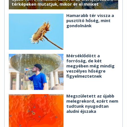
térképeken mutatjuk, mikor ér el minket
Hamarabb tér vissza a
pusztító hőség, mint
gondolnánk
Mérséklődött a
forróság, de két
megyében még mindig
veszélyes hőségre
figyelmeztetnek
Megszületett az újabb
melegrekord, ezért nem
tudtunk nyugodtan
aludni éjszaka