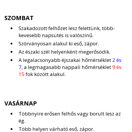
SZOMBAT
Szakadozott felhőzet lesz felettünk, több-
kevesebb napsütés is valószínű.
Szórványosan alakul ki eső, zápor.
Az északi szél helyenként megerősödik.
A legalacsonyabb éjszakai hőmérséklet
2 és
7
, a legmagasabb nappali hőmérséklet
9 és
15
fok között alakul.
VASÁRNAP
Többnyire erősen felhős vagy borult lesz az
ég.
Több helyen várható eső, zápor.