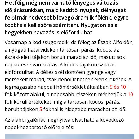
Hétfőig még nem várható lényeges változás
időjárásunkban, majd keddtől nyugat, délnyugat
felől már nedvesebb levegő áramlik fölénk, egyre
többfelé kell esőre számítani. Nyugaton és a
hegyekben havazás is előfordulhat.
Vasárnap a köd zsugorodik, de főleg az Észak-Alföldön,
a nyugati határvidéken tartósan párás, ködös, az
északkeleti tájakon borult marad az idő, másutt sok
napsütésre van kilátás. A ködös tájakon szitálás
előfordulhat. A délies szél döntően gyenge vagy
mérsékelt marad, csak néhol lehetnek élénk lökések. A
legmagasabb nappali hőmérséklet általában
5 és 10
fok között alakul, a naposabb részeken mérhetjük a
10
fok körüli értékeket, míg a tartósan ködös, párás,
borult tájakon
5
foknál is hidegebb maradhat az idő.
Az alábbi galériát megnyitva olvasható a következő
napokhoz tartozó előrejelzés: