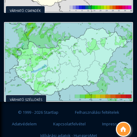
VÁRHATÓ CSAPADÉK
VÁRHATÓ SZÉLLÖKÉS
© 1999 - 2026 Startlap
Felhasználási feltételek
Adatvédelem
Kapcsolatfelvétel
Impresszum

Időjárási adatok - HungaroMet