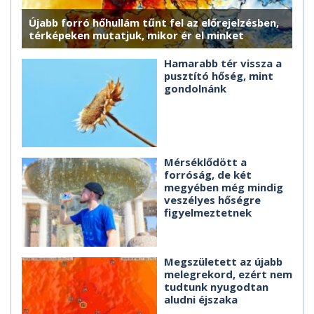
Újabb forró hőhullám tűnt fel az előrejelzésben,
térképeken mutatjuk, mikor ér el minket
Hamarabb tér vissza a
pusztító hőség, mint
gondolnánk
Mérséklődött a
forróság, de két
megyében még mindig
veszélyes hőségre
figyelmeztetnek
Megszületett az újabb
melegrekord, ezért nem
tudtunk nyugodtan
aludni éjszaka