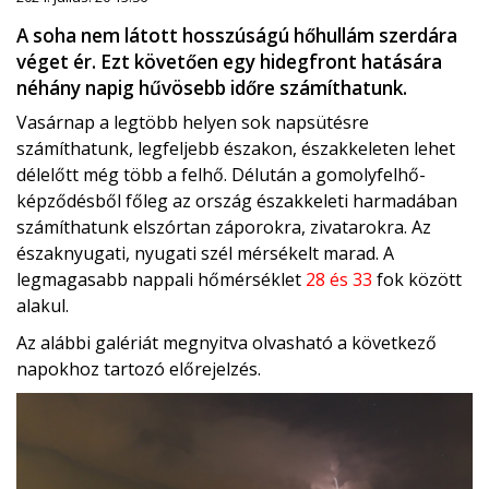
A soha nem látott hosszúságú hőhullám szerdára
véget ér. Ezt követően egy hidegfront hatására
néhány napig hűvösebb időre számíthatunk.
Vasárnap a legtöbb helyen sok napsütésre
számíthatunk, legfeljebb északon, északkeleten lehet
délelőtt még több a felhő. Délután a gomolyfelhő-
képződésből főleg az ország északkeleti harmadában
számíthatunk elszórtan záporokra, zivatarokra. Az
északnyugati, nyugati szél mérsékelt marad. A
legmagasabb nappali hőmérséklet
28 és 33
fok között
alakul.
Az alábbi galériát megnyitva olvasható a következő
napokhoz tartozó előrejelzés.