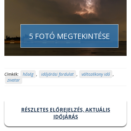
5 FOTÓ MEGTEKINTÉSE
Címkék:
hőség
,
időjárási fordulat
,
változékony idő
,
zivatar
RÉSZLETES ELŐREJELZÉS, AKTUÁLIS
IDŐJÁRÁS