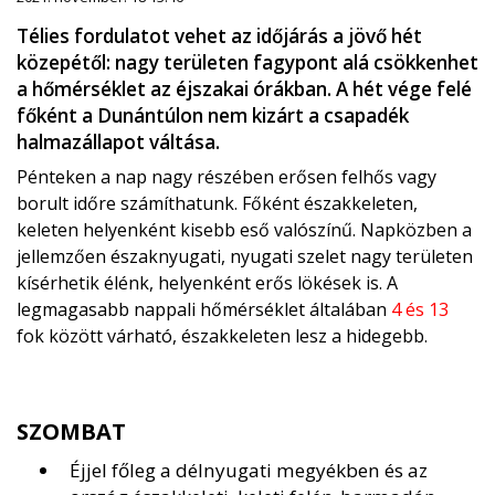
Télies fordulatot vehet az időjárás a jövő hét
közepétől: nagy területen fagypont alá csökkenhet
a hőmérséklet az éjszakai órákban. A hét vége felé
főként a Dunántúlon nem kizárt a csapadék
halmazállapot váltása.
Pénteken a nap nagy részében erősen felhős vagy
borult időre számíthatunk. Főként északkeleten,
keleten helyenként kisebb eső valószínű. Napközben a
jellemzően északnyugati, nyugati szelet nagy területen
kísérhetik élénk, helyenként erős lökések is. A
legmagasabb nappali hőmérséklet általában
4 és 13
fok között várható, északkeleten lesz a hidegebb.
SZOMBAT
Éjjel főleg a délnyugati megyékben és az