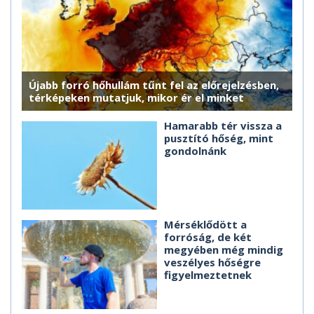
Újabb forró hőhullám tűnt fel az előrejelzésben,
térképeken mutatjuk, mikor ér el minket
Hamarabb tér vissza a
pusztító hőség, mint
gondolnánk
Mérséklődött a
forróság, de két
megyében még mindig
veszélyes hőségre
figyelmeztetnek