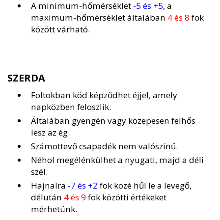
A minimum-hőmérséklet
-5 és +5
, a
maximum-hőmérséklet általában
4 és 8
fok
között várható.
SZERDA
Foltokban köd képződhet éjjel, amely
napközben feloszlik.
Általában gyengén vagy közepesen felhős
lesz az ég.
Számottevő csapadék nem valószínű.
Néhol megélénkülhet a nyugati, majd a déli
szél.
Hajnalra
-7 és +2
fok közé hűl le a levegő,
délután
4 és 9
fok közötti értékeket
mérhetünk.