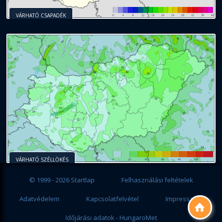
VÁRHATÓ CSAPADÉK
VÁRHATÓ SZÉLLÖKÉS
© 1999 - 2026 Startlap
Felhasználási feltételek
Adatvédelem
Kapcsolatfelvétel
Impresszum

Időjárási adatok - HungaroMet