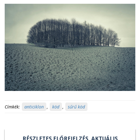
Címkék:
anticiklon
,
köd
,
sűrű köd
RÉSZLETES ELŐREJELZÉS, AKTUÁLIS