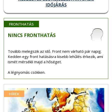
IDŐJÁRÁS
FRONTHATÁS
NINCS
FRONTHATÁS
Tovább melegszik az idő. Front nem várható pár napig.
Kedden egy front hatásásra kisebb lehűlés érkezik, ami
ismét mérsékli majd a hőséget.
A légnyomás csökken.
HÍREK