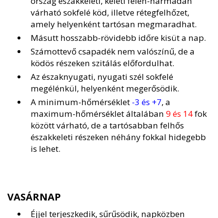
ország északkeleti, keleti felén-harmadán
várható sokfelé köd, illetve rétegfelhőzet,
amely helyenként tartósan megmaradhat.
Másutt hosszabb-rövidebb időre kisüt a nap.
Számottevő csapadék nem valószínű, de a
ködös részeken szitálás előfordulhat.
Az északnyugati, nyugati szél sokfelé
megélénkül, helyenként megerősödik.
A minimum-hőmérséklet
-3 és +7
, a
maximum-hőmérséklet általában
9 és 14
fok
között várható, de a tartósabban felhős
északkeleti részeken néhány fokkal hidegebb
is lehet.
VASÁRNAP
Éjjel terjeszkedik, sűrűsödik, napközben