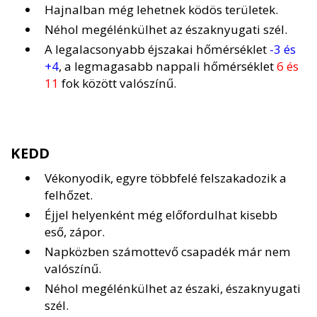
Hajnalban még lehetnek ködös területek.
Néhol megélénkülhet az északnyugati szél.
A legalacsonyabb éjszakai hőmérséklet
-3 és
+4
, a legmagasabb nappali hőmérséklet
6 és
11
fok között valószínű.
KEDD
Vékonyodik, egyre többfelé felszakadozik a
felhőzet.
Éjjel helyenként még előfordulhat kisebb
eső, zápor.
Napközben számottevő csapadék már nem
valószínű.
Néhol megélénkülhet az északi, északnyugati
szél.