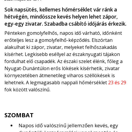
Sok napsütés, kellemes hőmérséklet vár ránk a
hétvégén, mindössze kevés helyen lehet zápor,
egy-egy zivatar. Szabadba csábító időjárás érkezik.
Pénteken gomolyfelhős, napos idő várható, időnként
erőteljes lesz a gomolyfelhő-képződés. Elszórtan
alakulhat ki zápor, zivatar, melyeket felhőszakadás
kísérhet. Legkisebb eséllyel az északnyugati tájakon
fordulhat elő csapadék. Az északi szelet élénk, főleg a
Nyugat-Dunántúlon erős lökések kísérhetik, zivatar
környezetében átmenetileg viharos széllökések is
lehetnek. A legmagasabb nappali hőmérséklet
23 és 29
fok között valószínű.
SZOMBAT
Napos idő valószínű jellemzően kevés, egy