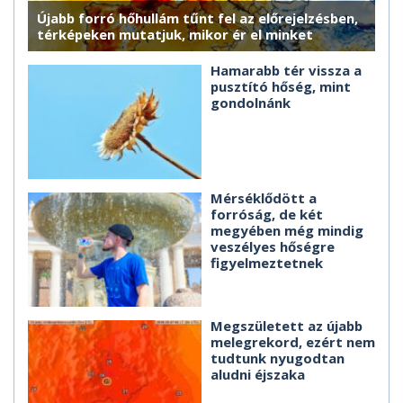
Újabb forró hőhullám tűnt fel az előrejelzésben,
térképeken mutatjuk, mikor ér el minket
Hamarabb tér vissza a
pusztító hőség, mint
gondolnánk
Mérséklődött a
forróság, de két
megyében még mindig
veszélyes hőségre
figyelmeztetnek
Megszületett az újabb
melegrekord, ezért nem
tudtunk nyugodtan
aludni éjszaka