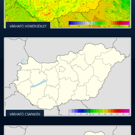
VÁRHATÓ HŐMÉRSÉKLET
VÁRHATÓ CSAPADÉK