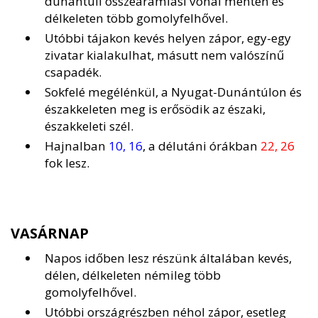
dunántúli összeáramlási vonal mentén és
délkeleten több gomolyfelhővel.
Utóbbi tájakon kevés helyen zápor, egy-egy
zivatar kialakulhat, másutt nem valószínű
csapadék.
Sokfelé megélénkül, a Nyugat-Dunántúlon és
északkeleten meg is erősödik az északi,
északkeleti szél.
Hajnalban
10, 16
, a délutáni órákban
22, 26
fok lesz.
VASÁRNAP
Napos időben lesz részünk általában kevés,
délen, délkeleten némileg több
gomolyfelhővel.
Utóbbi országrészben néhol zápor, esetleg