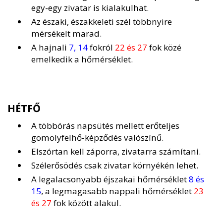
egy-egy zivatar is kialakulhat.
Az északi, északkeleti szél többnyire
mérsékelt marad.
A hajnali
7, 14
fokról
22 és 27
fok közé
emelkedik a hőmérséklet.
HÉTFŐ
A többórás napsütés mellett erőteljes
gomolyfelhő-képződés valószínű.
Elszórtan kell záporra, zivatarra számítani.
Szélerősödés csak zivatar környékén lehet.
A legalacsonyabb éjszakai hőmérséklet
8 és
15
, a legmagasabb nappali hőmérséklet
23
és 27
fok között alakul.