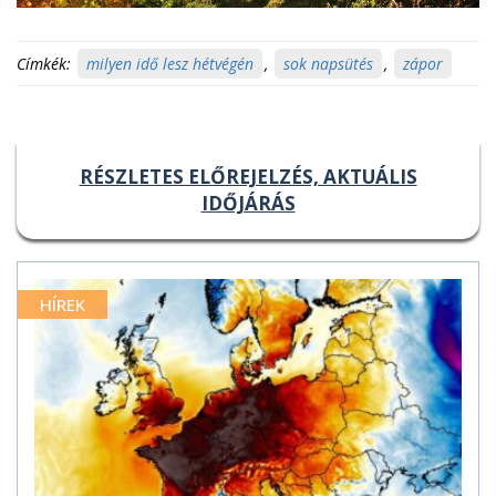
Címkék:
milyen idő lesz hétvégén
,
sok napsütés
,
zápor
RÉSZLETES ELŐREJELZÉS, AKTUÁLIS
IDŐJÁRÁS
HÍREK