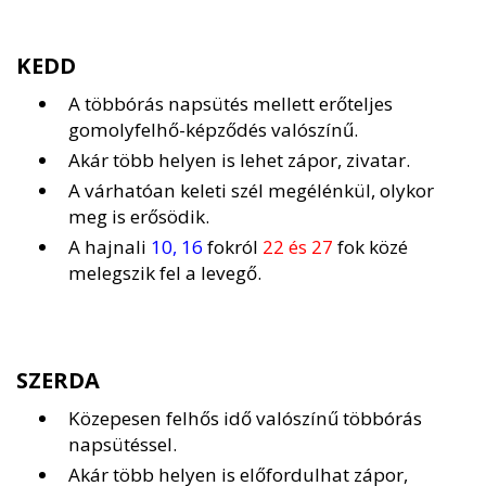
KEDD
A többórás napsütés mellett erőteljes
gomolyfelhő-képződés valószínű.
Akár több helyen is lehet zápor, zivatar.
A várhatóan keleti szél megélénkül, olykor
meg is erősödik.
A hajnali
10, 16
fokról
22 és 27
fok közé
melegszik fel a levegő.
SZERDA
Közepesen felhős idő valószínű többórás
napsütéssel.
Akár több helyen is előfordulhat zápor,