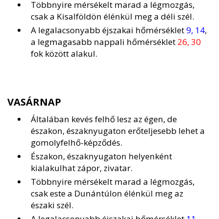
Többnyire mérsékelt marad a légmozgás,
csak a Kisalföldön élénkül meg a déli szél.
A legalacsonyabb éjszakai hőmérséklet
9, 14
,
a legmagasabb nappali hőmérséklet
26, 30
fok között alakul.
VASÁRNAP
Általában kevés felhő lesz az égen, de
északon, északnyugaton erőteljesebb lehet a
gomolyfelhő-képződés.
Északon, északnyugaton helyenként
kialakulhat zápor, zivatar.
Többnyire mérsékelt marad a légmozgás,
csak este a Dunántúlon élénkül meg az
északi szél.
A legalacsonyabb éjszakai hőmérséklet
11,