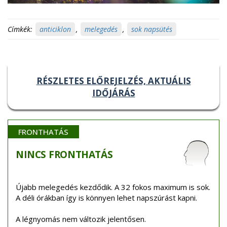
Címkék:
anticiklon
,
melegedés
,
sok napsütés
RÉSZLETES ELŐREJELZÉS, AKTUÁLIS
IDŐJÁRÁS
FRONTHATÁS
NINCS
FRONTHATÁS
Újabb melegedés kezdődik. A 32 fokos maximum is sok.
A déli órákban így is könnyen lehet napszúrást kapni.
A légnyomás nem változik jelentősen.