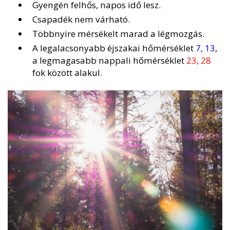
Gyengén felhős, napos idő lesz.
Csapadék nem várható.
Többnyire mérsékelt marad a légmozgás.
A legalacsonyabb éjszakai hőmérséklet
7, 13
,
a legmagasabb nappali hőmérséklet
23, 28
fok között alakul.