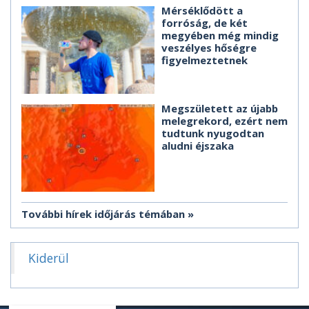
Mérséklődött a
forróság, de két
megyében még mindig
veszélyes hőségre
figyelmeztetnek
Megszületett az újabb
melegrekord, ezért nem
tudtunk nyugodtan
aludni éjszaka
További hírek időjárás témában
Kiderül