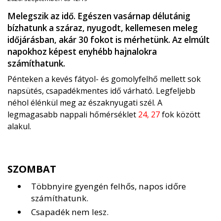
Melegszik az idő. Egészen vasárnap délutánig
bízhatunk a száraz, nyugodt, kellemesen meleg
időjárásban, akár 30 fokot is mérhetünk. Az elmúlt
napokhoz képest enyhébb hajnalokra
számíthatunk.
Pénteken a kevés fátyol- és gomolyfelhő mellett sok
napsütés, csapadékmentes idő várható. Legfeljebb
néhol élénkül meg az északnyugati szél. A
legmagasabb nappali hőmérséklet
24, 27
fok között
alakul.
SZOMBAT
Többnyire gyengén felhős, napos időre
számíthatunk.
Csapadék nem lesz.