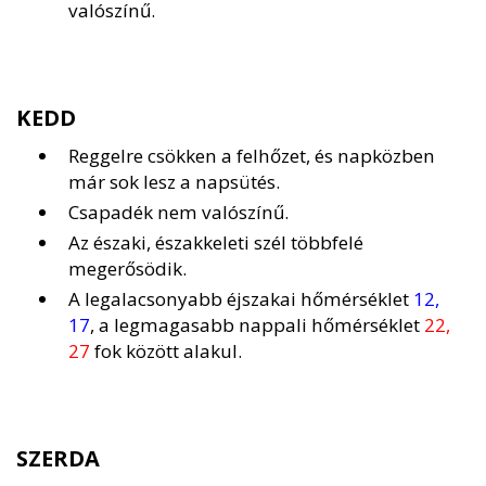
valószínű.
KEDD
Reggelre csökken a felhőzet, és napközben
már sok lesz a napsütés.
Csapadék nem valószínű.
Az északi, északkeleti szél többfelé
megerősödik.
A legalacsonyabb éjszakai hőmérséklet
12,
17
, a legmagasabb nappali hőmérséklet
22,
27
fok között alakul.
SZERDA