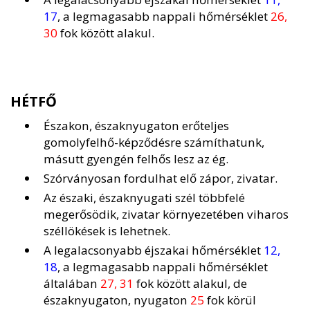
17
, a legmagasabb nappali hőmérséklet
26,
30
fok között alakul.
HÉTFŐ
Északon, északnyugaton erőteljes
gomolyfelhő-képződésre számíthatunk,
másutt gyengén felhős lesz az ég.
Szórványosan fordulhat elő zápor, zivatar.
Az északi, északnyugati szél többfelé
megerősödik, zivatar környezetében viharos
széllökések is lehetnek.
A legalacsonyabb éjszakai hőmérséklet
12,
18
, a legmagasabb nappali hőmérséklet
általában
27, 31
fok között alakul, de
északnyugaton, nyugaton
25
fok körül