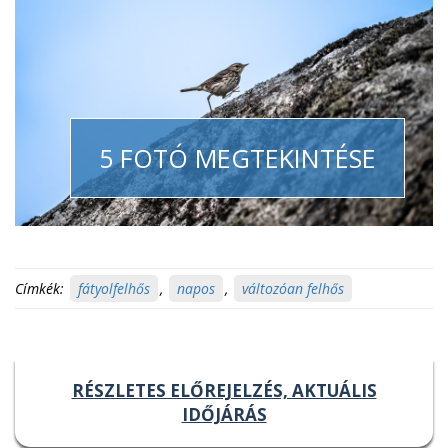
5 FOTÓ MEGTEKINTÉSE
Címkék:
fátyolfelhős
,
napos
,
változóan felhős
RÉSZLETES ELŐREJELZÉS, AKTUÁLIS
IDŐJÁRÁS