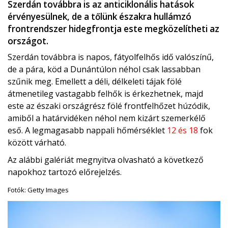
Szerdán továbbra is az anticiklonális hatások
érvényesülnek, de a tőlünk északra hullámzó
frontrendszer hidegfrontja este megközelítheti az
országot.
Szerdán továbbra is napos, fátyolfelhős idő valószínű,
de a pára, köd a Dunántúlon néhol csak lassabban
szűnik meg. Emellett a déli, délkeleti tájak fölé
átmenetileg vastagabb felhők is érkezhetnek, majd
este az északi országrész fölé frontfelhőzet húzódik,
amiből a határvidéken néhol nem kizárt szemerkélő
eső. A legmagasabb nappali hőmérséklet
12 és 18
fok
között várható.
Az alábbi galériát megnyitva olvasható a következő
napokhoz tartozó előrejelzés.
Fotók: Getty Images