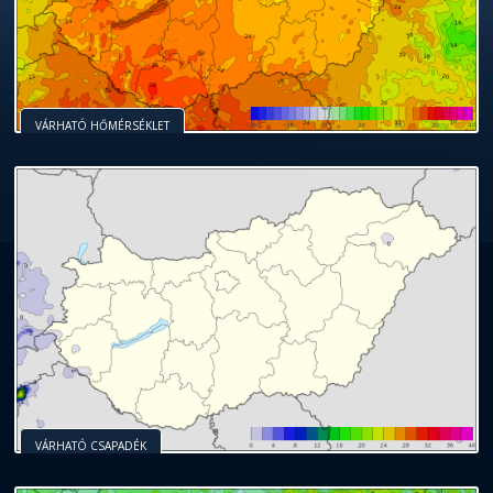
VÁRHATÓ HŐMÉRSÉKLET
VÁRHATÓ CSAPADÉK