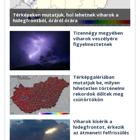
Térképeken mutatjuk, hol lehetnek viharok a
hidegfrontból, óráról órára
Tizennégy megyében
viharok veszélyére
figyelmeztetnek
Térképgalériában
mutatjuk be, milyen
hihetetlen történelmi
rekordok dőltek meg
csütörtökön
Viharok kísérik a
hidegfrontot, érkezik
az átmeneti felfrissülés