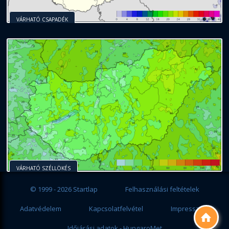
VÁRHATÓ CSAPADÉK
VÁRHATÓ SZÉLLÖKÉS
© 1999 - 2026 Startlap
Felhasználási feltételek
Adatvédelem
Kapcsolatfelvétel
Impresszum

Időjárási adatok - HungaroMet