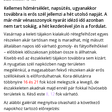
Kellemes hőmérséklet, napsütés, ugyanakkor
továbbra is erős szél jellemzi a hét utolsó napját. A
már-már vénasszonyok nyarát idéző idő azonban
nem tart sokáig, a hét kezdetével jön is a fordulat.
Vasárnap a keleti tájakon kialakuló rétegfelhőzet egyes
részeken akár tartósan meg is maradhat, míg másutt
általában napos idő várható gomoly- és fátyolfelhőkkel
– előbbiek időszakosan jobban össze is állhatnak.
Kisebb eső az északkeleti tájakon továbbra sem kizárt.
A nyugatias szél napközben nagy területen
megélénkül, a magasabban fekvő részeken akár erős
széllökések is előfordulhatnak. Kora délutánra
többnyire
16 és 21
fok közé melegszik a levegő, de
északkeleten akadnak majd ennél pár fokkal hűvösebb
területek is. Késő este
8, 12
fok várható.
Az alábbi galériát megnyitva olvasható a következő
napokhoz tartozó előrejelzés: