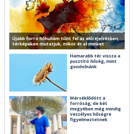
Újabb forró hőhullám tűnt fel az előrejelzésben,
térképeken mutatjuk, mikor ér el minket
Hamarabb tér vissza a
pusztító hőség, mint
gondolnánk
Mérséklődött a
forróság, de két
megyében még mindig
veszélyes hőségre
figyelmeztetnek