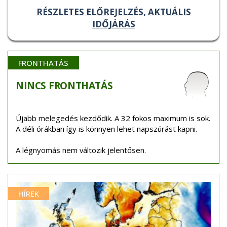
RÉSZLETES ELŐREJELZÉS, AKTUÁLIS
IDŐJÁRÁS
FRONTHATÁS
NINCS
FRONTHATÁS
Újabb melegedés kezdődik. A 32 fokos maximum is sok.
A déli órákban így is könnyen lehet napszúrást kapni.
A légnyomás nem változik jelentősen.
HÍREK