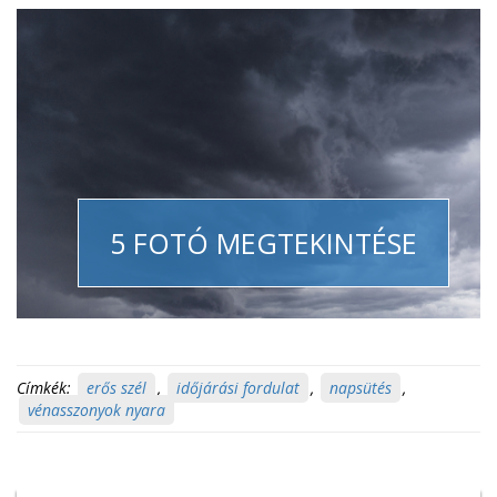
5 FOTÓ MEGTEKINTÉSE
Címkék:
erős szél
,
időjárási fordulat
,
napsütés
,
vénasszonyok nyara