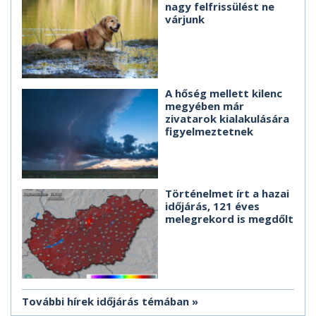
nagy felfrissülést ne
várjunk
A hőség mellett kilenc
megyében már
zivatarok kialakulására
figyelmeztetnek
Történelmet írt a hazai
időjárás, 121 éves
melegrekord is megdőlt
További hírek időjárás témában