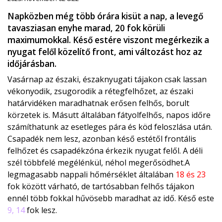
Napközben még több órára kisüt a nap, a levegő
tavasziasan enyhe marad, 20 fok körüli
maximumokkal. Késő estére viszont megérkezik a
nyugat felől közelítő front, ami változást hoz az
időjárásban.
Vasárnap az északi, északnyugati tájakon csak lassan
vékonyodik, zsugorodik a rétegfelhőzet, az északi
határvidéken maradhatnak erősen felhős, borult
körzetek is. Másutt általában fátyolfelhős, napos időre
számíthatunk az esetleges pára és köd feloszlása után.
Csapadék nem lesz, azonban késő estétől frontális
felhőzet és csapadékzóna érkezik nyugat felől. A déli
szél többfelé megélénkül, néhol megerősödhet.A
legmagasabb nappali hőmérséklet általában
18 és 23
fok között várható, de tartósabban felhős tájakon
ennél több fokkal hűvösebb maradhat az idő. Késő este
9, 14
fok lesz.