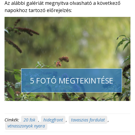
Az alábbi galériát megnyitva olvasható a következő
napokhoz tartozó előrejelzés:
5 FOTÓ MEGTEKINTÉSE
Címkék:
20 fok
,
hidegfront
,
tavaszias fordulat
,
vénasszonyok nyara