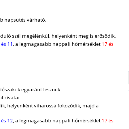
bb napsütés várható.
rduló szél megélénkül, helyenként meg is erősödik.
 és 11
, a legmagasabb nappali hőmérséklet
17 és
időszakok egyaránt lesznek.
l zivatar.
ik, helyenként viharossá fokozódik, majd a
 és 12
, a legmagasabb nappali hőmérséklet
17 és