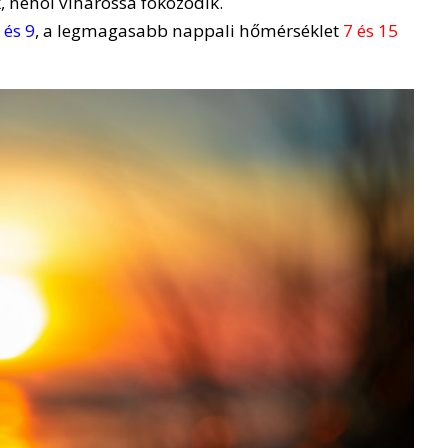
, néhol viharossá fokozódik.
 és 9
, a legmagasabb nappali hőmérséklet
7 és 15