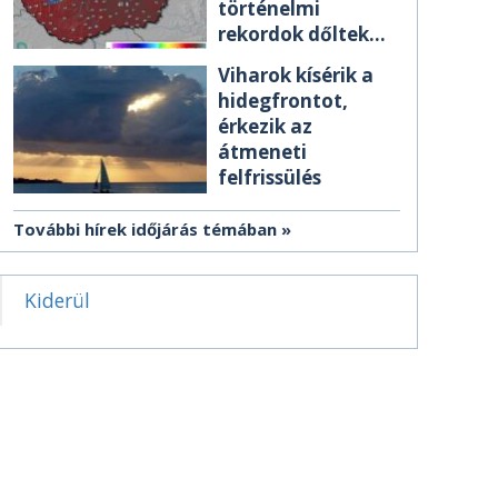
történelmi
rekordok dőltek
meg csütörtökön
Viharok kísérik a
hidegfrontot,
érkezik az
átmeneti
felfrissülés
További hírek időjárás témában
Kiderül