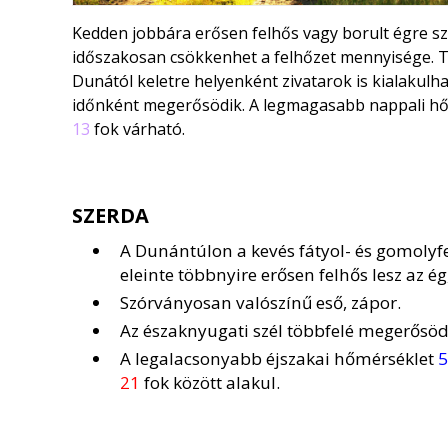
Kedden jobbára erősen felhős vagy borult égre sz
időszakosan csökkenhet a felhőzet mennyisége. T
Dunától keletre helyenként zivatarok is kialakulh
időnként megerősödik. A legmagasabb nappali h
13
fok várható.
SZERDA
A Dunántúlon a kevés fátyol- és gomolyf
eleinte többnyire erősen felhős lesz az ég
Szórványosan valószínű eső, zápor.
Az északnyugati szél többfelé megerősödi
A legalacsonyabb éjszakai hőmérséklet
5
21
fok között alakul.