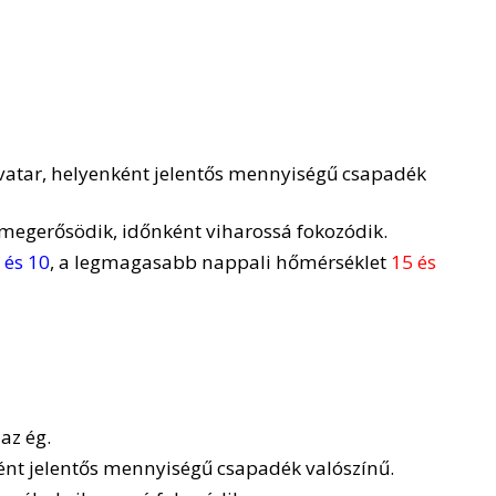
ivatar, helyenként jelentős mennyiségű csapadék
 megerősödik, időnként viharossá fokozódik.
 és 10
, a legmagasabb nappali hőmérséklet
15 és
az ég.
ént jelentős mennyiségű csapadék valószínű.