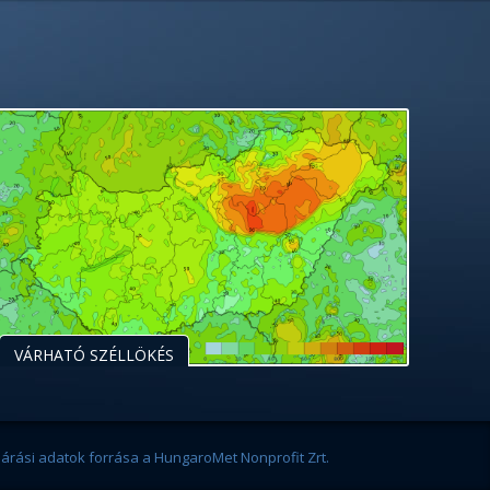
VÁRHATÓ SZÉLLÖKÉS
járási adatok forrása a HungaroMet Nonprofit Zrt.