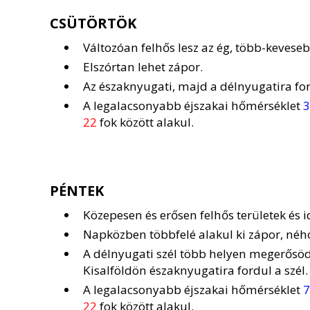
CSÜTÖRTÖK
Változóan felhős lesz az ég, több-kevese
Elszórtan lehet zápor.
Az északnyugati, majd a délnyugatira fo
A legalacsonyabb éjszakai hőmérséklet
3
22
fok között alakul.
PÉNTEK
Közepesen és erősen felhős területek és 
Napközben többfelé alakul ki zápor, ného
A délnyugati szél több helyen megerősöd
Kisalföldön északnyugatira fordul a szél.
A legalacsonyabb éjszakai hőmérséklet
7
22
fok között alakul.