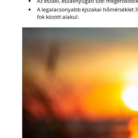
Az északi, északnyugati szél megerősödik
A legalacsonyabb éjszakai hőmérséklet
3
fok között alakul.