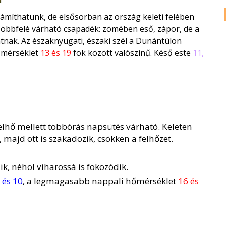
ámíthatunk, de elsősorban az ország keleti felében
öbbfelé várható csapadék: zömében eső, zápor, de a
atnak. Az északnyugati, északi szél a Dunántúlon
őmérséklet
13 és 19
fok között valószínű. Késő este
11,
elhő mellett többórás napsütés várható. Keleten
, majd ott is szakadozik, csökken a felhőzet.
k, néhol viharossá is fokozódik.
 és 10
, a legmagasabb nappali hőmérséklet
16 és