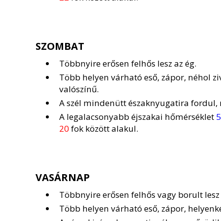
SZOMBAT
Többnyire erősen felhős lesz az ég.
Több helyen várható eső, zápor, néhol z
valószínű.
A szél mindenütt északnyugatira fordul,
A legalacsonyabb éjszakai hőmérséklet
5
20
fok között alakul.
VASÁRNAP
Többnyire erősen felhős vagy borult lesz 
Több helyen várható eső, zápor, helyenk