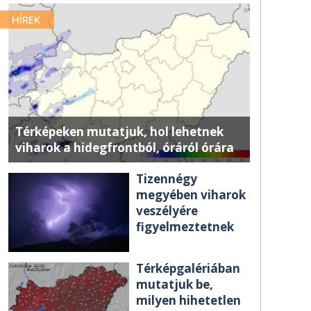
HÍREK
Térképeken mutatjuk, hol lehetnek
viharok a hidegfrontból, óráról órára
Tizennégy
megyében viharok
veszélyére
figyelmeztetnek
Térképgalériában
mutatjuk be,
milyen hihetetlen