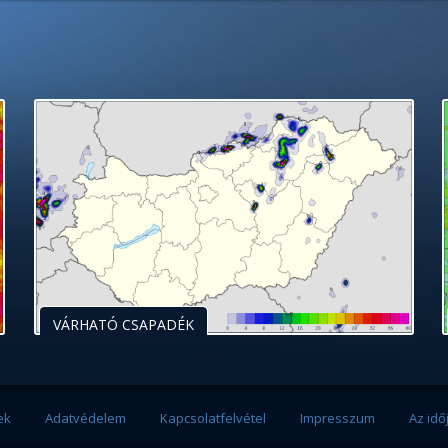
VÁRHATÓ CSAPADÉK
ek
Adatvédelem
Kapcsolatfelvétel
Impresszum
Az idő