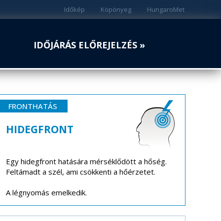
Időkép
Köpönyeg
HungaroMet
IDŐJÁRÁS ELŐREJELZÉS »
FRONTHATÁS
HIDEGFRONT
Egy hidegfront hatására mérséklődött a hőség.
Feltámadt a szél, ami csökkenti a hőérzetet.
A légnyomás emelkedik.