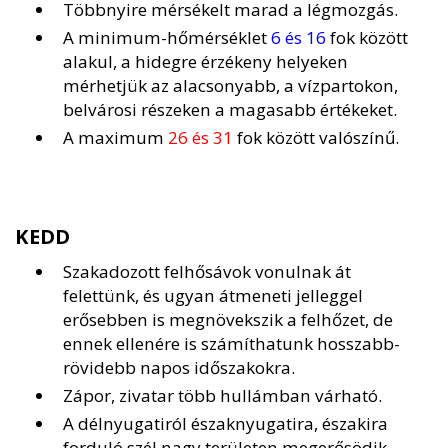
Többnyire mérsékelt marad a légmozgás.
A minimum-hőmérséklet
6 és 16
fok között
alakul, a hidegre érzékeny helyeken
mérhetjük az alacsonyabb, a vízpartokon,
belvárosi részeken a magasabb értékeket.
A maximum
26 és 31
fok között valószínű.
KEDD
Szakadozott felhősávok vonulnak át
felettünk, és ugyan átmeneti jelleggel
erősebben is megnövekszik a felhőzet, de
ennek ellenére is számíthatunk hosszabb-
rövidebb napos időszakokra.
Zápor, zivatar több hullámban várható.
A délnyugatiról északnyugatira, északira
forduló szél nagy területen megerősödik,