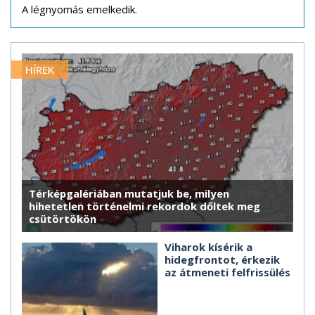
A légnyomás emelkedik.
HÍREK
Térképgalériában mutatjuk be, milyen
hihetetlen történelmi rekordok dőltek meg
csütörtökön
Viharok kísérik a
hidegfrontot, érkezik
az átmeneti felfrissülés