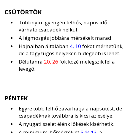
CSÜTÖRTÖK
Többnyire gyengén felhős, napos idő
várható csapadék nélkül.
A légmozgás jobbára mérsékelt marad.
Hajnalban általában
4, 10
fokot mérhetünk,
de a fagyzugos helyeken hidegebb is lehet.
Délutánra
20, 26
fok közé melegszik fel a
levegő.
PÉNTEK
Egyre több felhő zavarhatja a napsütést, de
csapadéknak továbbra is kicsi az esélye.
A nyugati szelet élénk lökések kísérhetik.
A minimum-hőmérséklet
5 és 13
, a