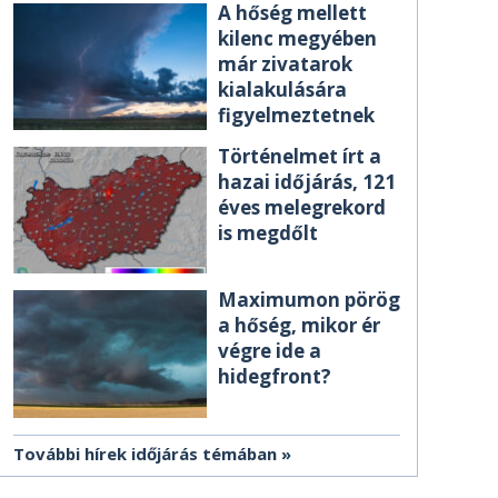
A hőség mellett
kilenc megyében
már zivatarok
kialakulására
figyelmeztetnek
Történelmet írt a
hazai időjárás, 121
éves melegrekord
is megdőlt
Maximumon pörög
a hőség, mikor ér
végre ide a
hidegfront?
További hírek időjárás témában