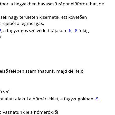
ápor, a hegyekben havaseső zápor előfordulhat, de
ések nagy területen kísérhetik, ezt követően
 erejéből a légmozgás.
2
, a fagyzugos szélvédett tájakon
-6, -8
fokig
.
lső felében számíthatunk, majd dél felől
 szél.
t alatt alakul a hőmérséklet, a fagyzugokban
-5,
olvashatunk le a hőmérőkről.