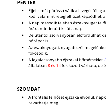
PÉNTEK
Éjjel ismét párássá válik a levegő, főleg
köd, valamint rétegfelhőzet képződhet, 
A nap második felében északnyugat felől 
órára mindenütt kisüt a nap.
Délutántól szórványosan előfordulhat ki
hózápor is.
Az északnyugati, nyugati szél megélénkü
fokozódik.
A legalacsonyabb éjszakai hőmérséklet
-
általában
8 és 14
fok között várható, de é
SZOMBAT
A frontális felhőzet éjszaka elvonul, na
zavarhatja meg.