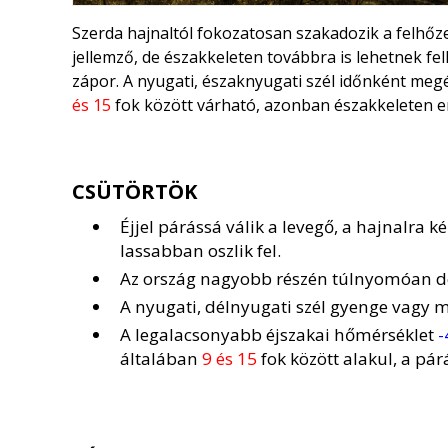
Szerda hajnaltól fokozatosan szakadozik a felhőzet
jellemző, de északkeleten továbbra is lehetnek fel
zápor. A nyugati, északnyugati szél időnként me
és 15
fok között várható, azonban északkeleten en
CSÜTÖRTÖK
Éjjel párássá válik a levegő, a hajnalra
lassabban oszlik fel.
Az ország nagyobb részén túlnyomóan de
A nyugati, délnyugati szél gyenge vagy 
A legalacsonyabb éjszakai hőmérséklet
-
általában
9 és 15
fok között alakul, a pár