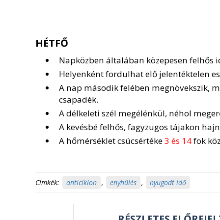
HÉTFŐ
Napközben általában közepesen felhős i
Helyenként fordulhat elő jelentéktelen es
A nap második felében megnövekszik, meg
csapadék.
A délkeleti szél megélénkül, néhol meger
A kevésbé felhős, fagyzugos tájakon ha
A hőmérséklet csúcsértéke
3 és 14
fok köz
Címkék:
anticiklon
,
enyhülés
,
nyugodt idő
RÉSZLETES ELŐREJEL