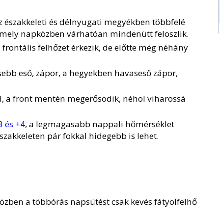
 az északkeleti és délnyugati megyékben többfelé
amely napközben várhatóan mindenütt feloszlik.
frontális felhőzet érkezik, de előtte még néhány
sebb eső, zápor, a hegyekben havaseső zápor,
l, a front mentén megerősödik, néhol viharossá
3 és +4
, a legmagasabb nappali hőmérséklet
szakkeleten pár fokkal hidegebb is lehet.
pközben a többórás napsütést csak kevés fátyolfelhő