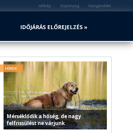
Időkép
Köpönyeg
HungaroMet
IDŐJÁRÁS ELŐREJELZÉS »
HÍREK
Mérséklődik a hőség, de nagy
felfrissülést ne várjunk