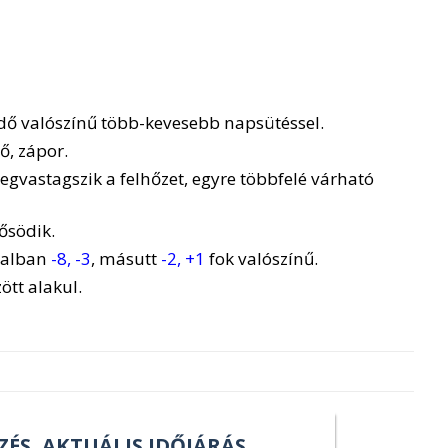
dő valószínű több-kevesebb napsütéssel.
ő, zápor.
vastagszik a felhőzet, egyre többfelé várható
ősödik.
jnalban
-8, -3
, másutt
-2, +1
fok valószínű.
ött alakul.
ZÉS, AKTUÁLIS IDŐJÁRÁS