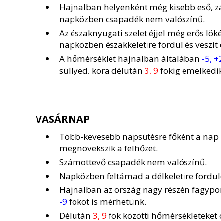
Hajnalban helyenként még kisebb eső, z
napközben csapadék nem valószínű.
Az északnyugati szelet éjjel még erős lök
napközben északkeletire fordul és veszít
A hőmérséklet hajnalban általában
-5, +
süllyed, kora délután
3, 9
fokig emelkedik
VASÁRNAP
Több-kevesebb napsütésre főként a nap e
megnövekszik a felhőzet.
Számottevő csapadék nem valószínű.
Napközben feltámad a délkeletire forduló
Hajnalban az ország nagy részén fagypon
-9
fokot is mérhetünk.
Délután
3, 9
fok közötti hőmérsékleteket 