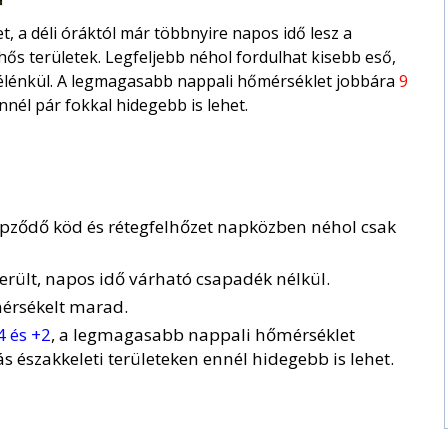
, a déli óráktól már többnyire napos idő lesz a
hős területek. Legfeljebb néhol fordulhat kisebb eső,
gélénkül. A legmagasabb nappali hőmérséklet jobbára
9
nél pár fokkal hidegebb is lehet.
 képződő köd és rétegfelhőzet napközben néhol csak
rült, napos idő várható csapadék nélkül.
mérsékelt marad.
4 és +2
, a legmagasabb nappali hőmérséklet
ás északkeleti területeken ennél hidegebb is lehet.