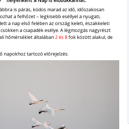
helyenként a Nap is előbukkanhat.
ábbra is párás, ködös marad az idő, időszakosan
hat a felhőzet – legkisebb eséllyel a nyugati,
lett a nap első felében az ország keleti, északkeleti
s csökken a csapadék esélye. A légmozgás nagyrészt
li hőmérséklet általában
2 és 8
fok között alakul, de
ő napokhoz tartozó előrejelzés: