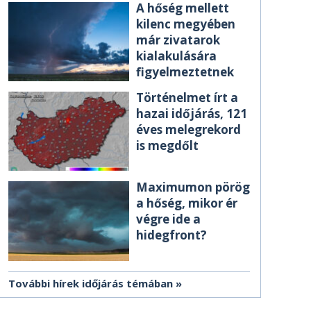
A hőség mellett
kilenc megyében
már zivatarok
kialakulására
figyelmeztetnek
Történelmet írt a
hazai időjárás, 121
éves melegrekord
is megdőlt
Maximumon pörög
a hőség, mikor ér
végre ide a
hidegfront?
További hírek időjárás témában