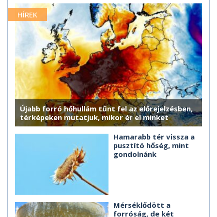
HÍREK
Újabb forró hőhullám tűnt fel az előrejelzésben,
térképeken mutatjuk, mikor ér el minket
Hamarabb tér vissza a
pusztító hőség, mint
gondolnánk
Mérséklődött a
forróság, de két