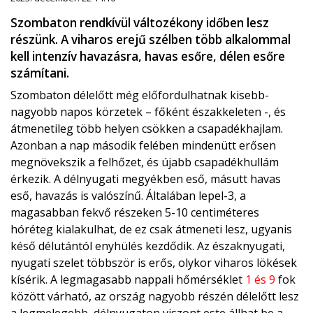
Szombaton rendkívül változékony időben lesz
részünk. A viharos erejű szélben több alkalommal
kell intenzív havazásra, havas esőre, délen esőre
számítani.
Szombaton délelőtt még előfordulhatnak kisebb-
nagyobb napos körzetek – főként északkeleten -, és
átmenetileg több helyen csökken a csapadékhajlam.
Azonban a nap második felében mindenütt erősen
megnövekszik a felhőzet, és újabb csapadékhullám
érkezik. A délnyugati megyékben eső, másutt havas
eső, havazás is valószínű. Általában lepel-3, a
magasabban fekvő részeken 5-10 centiméteres
hóréteg kialakulhat, de ez csak átmeneti lesz, ugyanis
késő délutántól enyhülés kezdődik. Az északnyugati,
nyugati szelet többször is erős, olykor viharos lökések
kísérik. A legmagasabb nappali hőmérséklet
1 és 9
fok
között várható, az ország nagyobb részén délelőtt lesz