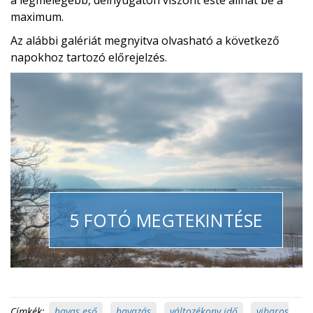
a legmelegebb, délnyugaton viszont este állhat be a
maximum.
Az alábbi galériát megnyitva olvasható a következő
napokhoz tartozó előrejelzés.
5 FOTÓ MEGTEKINTÉSE
Címkék:
havas eső
,
havazás
,
változékony idő
,
viharos