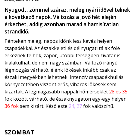
Nyugodt, zömmel száraz, meleg nyári idővel telnek
a következő napok. Változás a jövő hét elején
érkezhet, addig azonban marad a hamisítatlan
strandidő.
Pénteken meleg, napos időnk lesz kevés helyen
csapadékkal. Az északkeleti és délnyugati tájak fölé
érkeznek felhők, zápor, utóbbi térségben zivatar is
kialakulhat, de nem nagy számban. Változó irányú
légmozgás várható, élénk lökések inkább csak az
északi megyékben lehetnek. Intenzív csapadékhullás
környezetében viszont erős, viharos lökések sem
kizártak. A legmagasabb nappali hőmérséklet
28 és 35
fok között várható, de északnyugaton egy-egy helyen
36 fok
sem kizárt. Késő este
24, 27
fok valószínű.
SZOMBAT