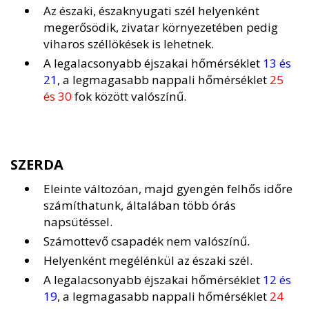
Az északi, északnyugati szél helyenként
megerősödik, zivatar környezetében pedig
viharos széllökések is lehetnek.
A legalacsonyabb éjszakai hőmérséklet
13 és
21
, a legmagasabb nappali hőmérséklet
25
és 30
fok között valószínű.
SZERDA
Eleinte változóan, majd gyengén felhős időre
számíthatunk, általában több órás
napsütéssel.
Számottevő csapadék nem valószínű.
Helyenként megélénkül az északi szél.
A legalacsonyabb éjszakai hőmérséklet
12 és
19
, a legmagasabb nappali hőmérséklet
24