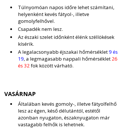
Túlnyomóan napos időre lehet számítani,
helyenként kevés fátyol-, illetve
gomolyfelhővel.
Csapadék nem lesz.
Az északi szelet időnként élénk széllökések
kísérik.
A legalacsonyabb éjszakai hőmérséklet
9 és
19
, a legmagasabb nappali hőmérséklet
26
és 32
fok között várható.
VASÁRNAP
Általában kevés gomoly-, illetve fátyolfelhő
lesz az égen, késő délutántól, estétől
azonban nyugaton, északnyugaton már
vastagabb felhők is lehetnek.