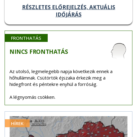
RÉSZLETES ELŐREJELZÉS, AKTUÁLIS
IDŐJÁRÁS
FRONTHATÁS
NINCS
FRONTHATÁS
Az utolsó, legmelegebb napja következik ennek a
hőhullámnak. Csütörtök éjszaka érkezik meg a
hidegfront és péntekre enyhül a forróság.
A légnyomás csökken.
HÍREK