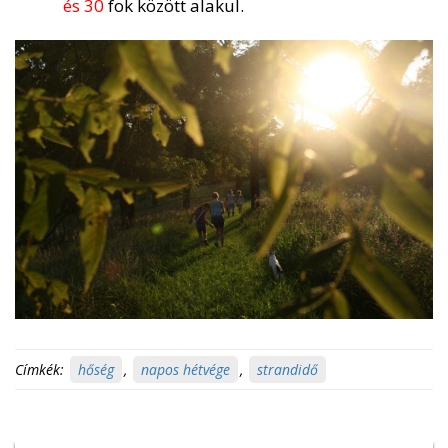
és 30
fok között alakul.
Címkék:
hőség
,
napos hétvége
,
strandidő