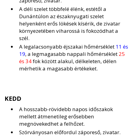
záporeső, zivatar.
A déli szelet többfelé élénk, estétől a
Dunántúlon az északnyugati szelet
helyenként erős lökések kísérik, de zivatar
környezetében viharossá is fokozódhat a
szél.
A legalacsonyabb éjszakai hőmérséklet
11 és
19
, a legmagasabb nappali hőmérséklet
25
és 34
fok között alakul, délkeleten, délen
mérhetik a magasabb értékeket.
KEDD
A hosszabb-rövidebb napos időszakok
mellett átmenetileg erősebben
megnövekedhet a felhőzet.
Szórványosan előfordul záporeső, zivatar.