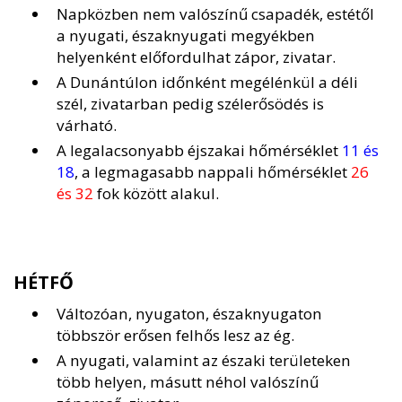
Napközben nem valószínű csapadék, estétől
a nyugati, északnyugati megyékben
helyenként előfordulhat zápor, zivatar.
A Dunántúlon időnként megélénkül a déli
szél, zivatarban pedig szélerősödés is
várható.
A legalacsonyabb éjszakai hőmérséklet
11 és
18
, a legmagasabb nappali hőmérséklet
26
és 32
fok között alakul.
HÉTFŐ
Változóan, nyugaton, északnyugaton
többször erősen felhős lesz az ég.
A nyugati, valamint az északi területeken
több helyen, másutt néhol valószínű