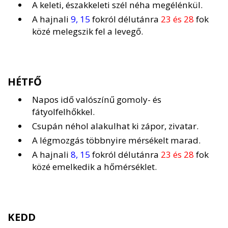
A keleti, északkeleti szél néha megélénkül.
A hajnali
9, 15
fokról délutánra
23 és 28
fok
közé melegszik fel a levegő.
HÉTFŐ
Napos idő valószínű gomoly- és
fátyolfelhőkkel.
Csupán néhol alakulhat ki zápor, zivatar.
A légmozgás többnyire mérsékelt marad.
A hajnali
8, 15
fokról délutánra
23 és 28
fok
közé emelkedik a hőmérséklet.
KEDD