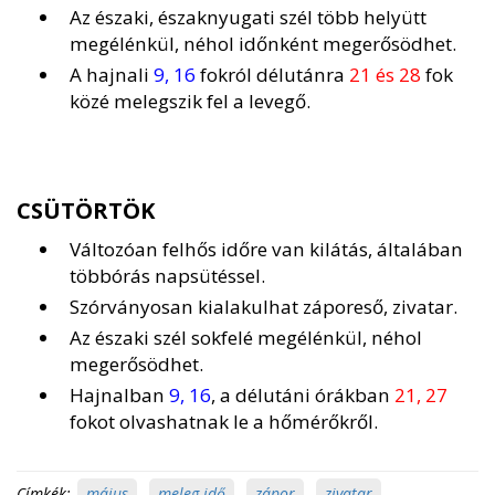
Az északi, északnyugati szél több helyütt
megélénkül, néhol időnként megerősödhet.
A hajnali
9, 16
fokról délutánra
21 és 28
fok
közé melegszik fel a levegő.
CSÜTÖRTÖK
Változóan felhős időre van kilátás, általában
többórás napsütéssel.
Szórványosan kialakulhat záporeső, zivatar.
Az északi szél sokfelé megélénkül, néhol
megerősödhet.
Hajnalban
9, 16
, a délutáni órákban
21, 27
fokot olvashatnak le a hőmérőkről.
Címkék:
május
,
meleg idő
,
zápor
,
zivatar