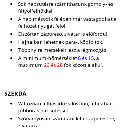
Sok napsütésre számíthatunk gomoly- és
fátyolfelhőkkel.
A nap második felében már vastagodhat a
felhőzet nyugat felől.
Elszórtan záporeső, zivatar is előfordul.
Hajnalban lehetnek pára-, ködfoltok.
Többnyire mérsékelt lesz a légmozgás.
A minimum-hőmérséklet
8 és 15
, a
maximum
23 és 28
fok között alakul.
SZERDA
Változóan felhős idő valószínű, általában
többórás napsütéssel.
Szórványosan számítani lehet záporesőre,
zivatarra.