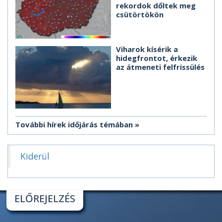
rekordok dőltek meg
csütörtökön
Viharok kísérik a
hidegfrontot, érkezik
az átmeneti felfrissülés
További hírek időjárás témában
Kiderül
ELŐREJELZÉS