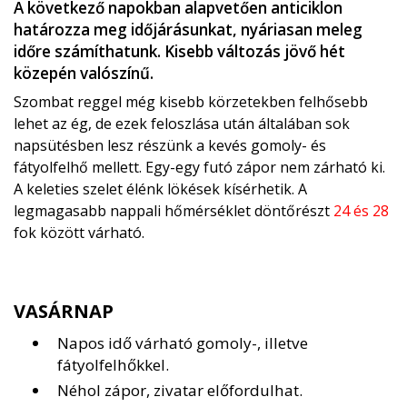
A következő napokban alapvetően anticiklon
határozza meg időjárásunkat, nyáriasan meleg
időre számíthatunk. Kisebb változás jövő hét
közepén valószínű.
Szombat reggel még kisebb körzetekben felhősebb
lehet az ég, de ezek feloszlása után általában sok
napsütésben lesz részünk a kevés gomoly- és
fátyolfelhő mellett. Egy-egy futó zápor nem zárható ki.
A keleties szelet élénk lökések kísérhetik. A
legmagasabb nappali hőmérséklet döntőrészt
24 és 28
fok között várható.
VASÁRNAP
Napos idő várható gomoly-, illetve
fátyolfelhőkkel.
Néhol zápor, zivatar előfordulhat.