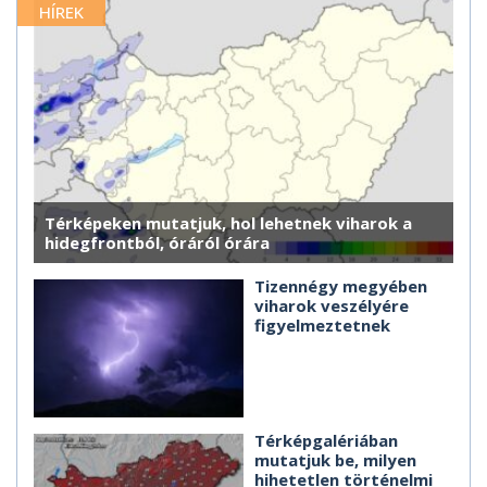
HÍREK
Térképeken mutatjuk, hol lehetnek viharok a
hidegfrontból, óráról órára
Tizennégy megyében
viharok veszélyére
figyelmeztetnek
Térképgalériában
mutatjuk be, milyen
hihetetlen történelmi