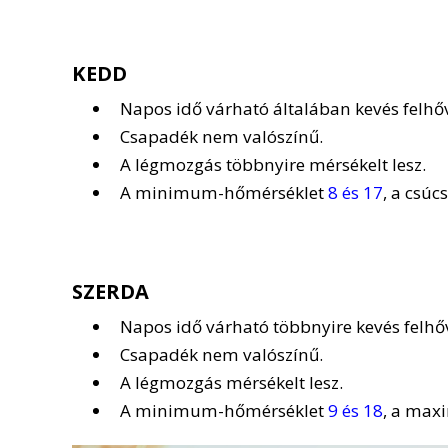
KEDD
Napos idő várható általában kevés felhőv
Csapadék nem valószínű.
A légmozgás többnyire mérsékelt lesz.
A minimum-hőmérséklet
8 és 17
, a csúc
SZERDA
Napos idő várható többnyire kevés felhőv
Csapadék nem valószínű.
A légmozgás mérsékelt lesz.
A minimum-hőmérséklet
9 és 18
, a ma