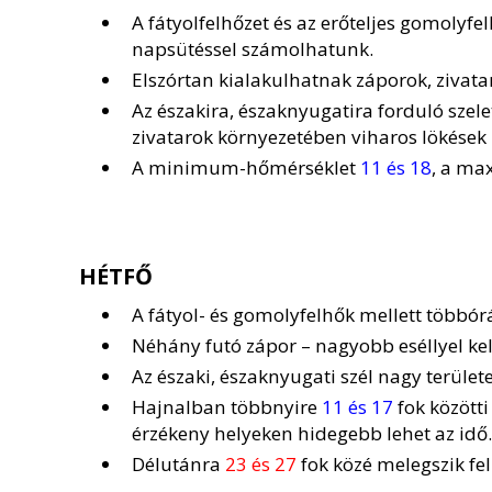
A fátyolfelhőzet és az erőteljes gomolyf
napsütéssel számolhatunk.
Elszórtan kialakulhatnak záporok, zivata
Az északira, északnyugatira forduló szelet
zivatarok környezetében viharos lökések 
A minimum-hőmérséklet
11 és 18
, a ma
HÉTFŐ
A fátyol- és gomolyfelhők mellett többór
Néhány futó zápor – nagyobb eséllyel kel
Az északi, északnyugati szél nagy terüle
Hajnalban többnyire
11 és 17
fok közötti
érzékeny helyeken hidegebb lehet az idő.
Délutánra
23 és 27
fok közé melegszik fel