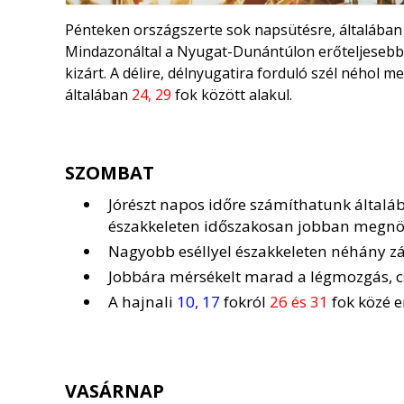
Pénteken országszerte sok napsütésre, általában c
Mindazonáltal a Nyugat-Dunántúlon erőteljesebb
kizárt. A délire, délnyugatira forduló szél néhol
általában
24, 29
fok között alakul.
SZOMBAT
Jórészt napos időre számíthatunk általáb
északkeleten időszakosan jobban megnöv
Nagyobb eséllyel északkeleten néhány záp
Jobbára mérsékelt marad a légmozgás, cs
A hajnali
10, 17
fokról
26 és 31
fok közé 
VASÁRNAP