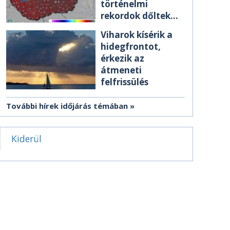
történelmi
rekordok dőltek
meg csütörtökön
Viharok kísérik a
hidegfrontot,
érkezik az
átmeneti
felfrissülés
További hírek időjárás témában
Kiderül