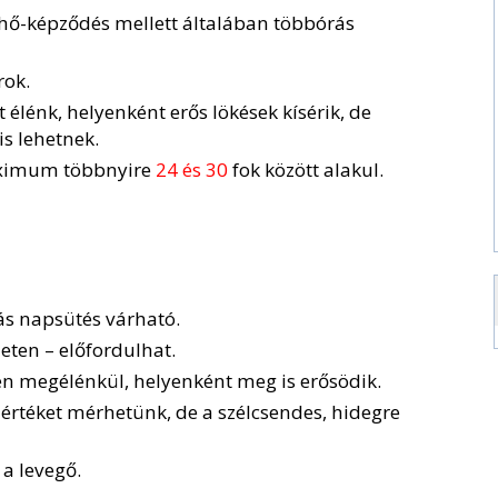
elhő-képződés mellett általában többórás
rok.
 élénk, helyenként erős lökések kísérik, de
is lehetnek.
ximum többnyire
24 és 30
fok között alakul.
ás napsütés várható.
eten – előfordulhat.
ten megélénkül, helyenként meg is erősödik.
 értéket mérhetünk, de a szélcsendes, hidegre
 a levegő.