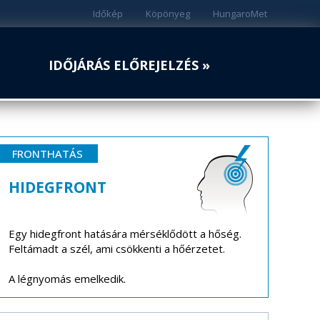
Időkép
Köpönyeg
HungaroMet
IDŐJÁRÁS ELŐREJELZÉS »
FRONTHATÁS
HIDEGFRONT
Egy hidegfront hatására mérséklődött a hőség.
Feltámadt a szél, ami csökkenti a hőérzetet.
A légnyomás emelkedik.