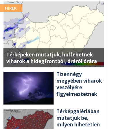
HÍREK
Térképeken mutatjuk, hol lehetnek
viharok a hidegfrontból, óráról órára
Tizennégy
megyében viharok
veszélyére
figyelmeztetnek
Térképgalériában
mutatjuk be,
milyen hihetetlen