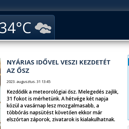
34
NYÁRIAS IDŐVEL VESZI KEZDETÉT
AZ ŐSZ
2023. augusztus. 31 13:45
Kezdődik a meteorológiai ősz. Melegedés zajlik,
31 fokot is mérhetünk. A hétvége két napja
közül a vasárnap lesz mozgalmasabb, a
többórás napsütést követően ekkor már
elszórtan záporok, zivatarok is kialakulhatnak.