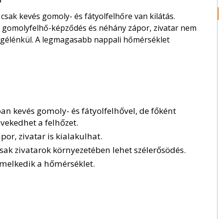
sak kevés gomoly- és fátyolfelhőre van kilátás.
 gomolyfelhő-képződés és néhány zápor, zivatar nem
 megélénkül. A legmagasabb nappali hőmérséklet
an kevés gomoly- és fátyolfelhővel, de főként
ekedhet a felhőzet.
or, zivatar is kialakulhat.
ak zivatarok környezetében lehet szélerősödés.
emelkedik a hőmérséklet.