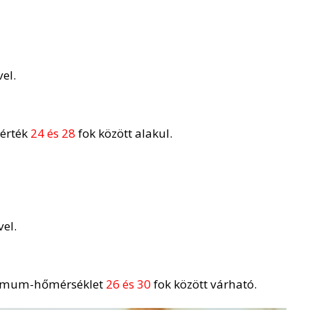
el.
sérték
24 és 28
fok között alakul.
el.
ximum-hőmérséklet
26 és 30
fok között várható.