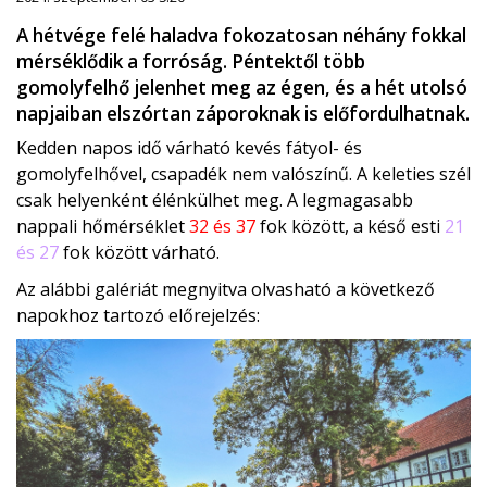
A hétvége felé haladva fokozatosan néhány fokkal
mérséklődik a forróság. Péntektől több
gomolyfelhő jelenhet meg az égen, és a hét utolsó
napjaiban elszórtan záporoknak is előfordulhatnak.
Kedden napos idő várható kevés fátyol- és
gomolyfelhővel, csapadék nem valószínű. A keleties szél
csak helyenként élénkülhet meg. A legmagasabb
nappali hőmérséklet
32 és 37
fok között, a késő esti
21
és 27
fok között várható.
Az alábbi galériát megnyitva olvasható a következő
napokhoz tartozó előrejelzés: