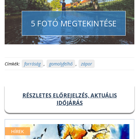
5 FOTÓ MEGTEKINTÉSE
Címkék:
forróság
,
gomolyfelhő
,
zápor
RÉSZLETES ELŐREJELZÉS, AKTUÁLIS
IDŐJÁRÁS
HÍREK