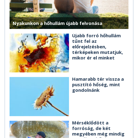
Nyakunkon a hőhullám újabb felvonása
Újabb forró hőhullám
tűnt fel az
előrejelzésben,
térképeken mutatjuk,
mikor ér el minket
Hamarabb tér vissza a
pusztító hőség, mint
gondolnánk
Mérséklődött a
forróság, de két
megyében még mindig