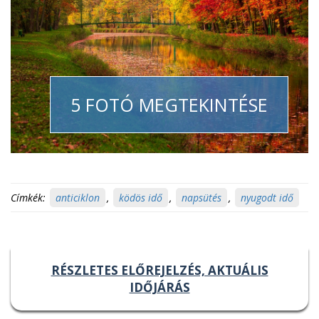
5 FOTÓ MEGTEKINTÉSE
Címkék:
anticiklon
,
ködös idő
,
napsütés
,
nyugodt idő
RÉSZLETES ELŐREJELZÉS, AKTUÁLIS
IDŐJÁRÁS