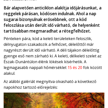
Bár alapvetően anticiklon alakítja időjárásunkat, a
reggelek párásan, ködösen indulnak. Ahol a nap
sugarai bizonyulnak erősebbnek, ott a köd
feloszlása után derült idő várható, de helyenként
tartósabban megmaradhat a rétegfelhőzet.
Pénteken pára, köd a keleti területeken feloszlik,
délnyugaton szakadozik a felhőzet, délelőttől már
nagyrészt derült idő várható. A déli tájakon délelőttig
gyenge eső nem zárható ki. A keleti, délkeleti szelet az
Észak-Dunántúlon élénk lökések kísérhetik. A
legmagasabb nappali hőmérséklet
15 és 20
fok között
alakul.
Az alábbi galériát megnyitva olvasható a következő
napokhoz tartozó előrejelzés: