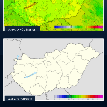
VÁRHATÓ HŐMÉRSÉKLET
VÁRHATÓ CSAPADÉK