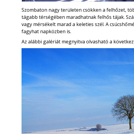
Szombaton nagy területen csökken a felhőzet, töb
tágabb térségében maradhatnak felhős tájak. Sz
vagy mérsékelt marad a keleties szél. A csúcshőm
fagyhat napközben is.
Az alábbi galériát megnyitva olvasható a következ