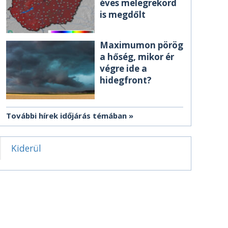
éves melegrekord
is megdőlt
Maximumon pörög
a hőség, mikor ér
végre ide a
hidegfront?
További hírek időjárás témában
Kiderül