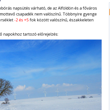
bórás napsütés várható, de az Alföldön és a főváros
ámottevő csapadék nem valószínű. Többnyire gyenge
érséklet
-2 és +5
fok között valószínű, északkeleten
ő napokhoz tartozó előrejelzés: