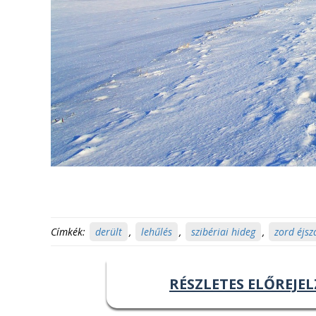
Címkék:
derült
,
lehűlés
,
szibériai hideg
,
zord éjsz
RÉSZLETES ELŐREJEL