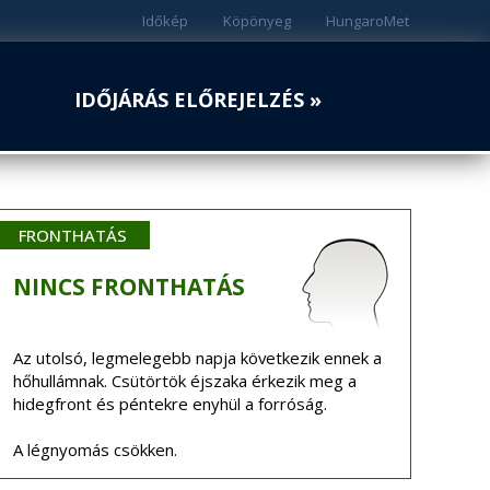
Időkép
Köpönyeg
HungaroMet
IDŐJÁRÁS ELŐREJELZÉS »
FRONTHATÁS
NINCS
FRONTHATÁS
Az utolsó, legmelegebb napja következik ennek a
hőhullámnak. Csütörtök éjszaka érkezik meg a
hidegfront és péntekre enyhül a forróság.
A légnyomás csökken.