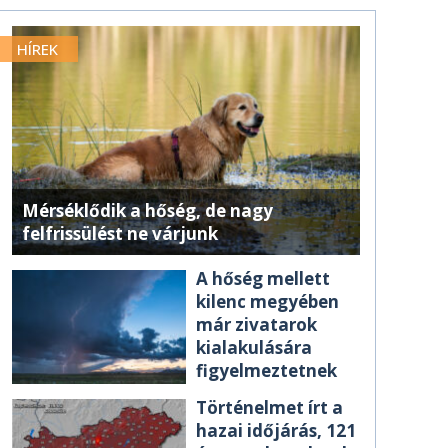
HÍREK
Mérséklődik a hőség, de nagy
felfrissülést ne várjunk
A hőség mellett
kilenc megyében
már zivatarok
kialakulására
figyelmeztetnek
Történelmet írt a
hazai időjárás, 121