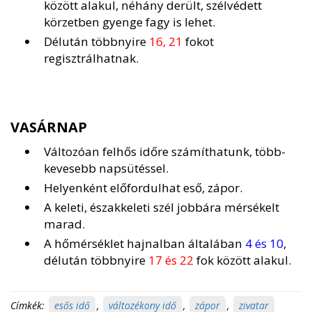
között alakul, néhány derült, szélvédett
körzetben gyenge fagy is lehet.
Délután többnyire
16, 21
fokot
regisztrálhatnak.
VASÁRNAP
Változóan felhős időre számíthatunk, több-
kevesebb napsütéssel.
Helyenként előfordulhat eső, zápor.
A keleti, északkeleti szél jobbára mérsékelt
marad.
A hőmérséklet hajnalban általában
4 és 10
,
délután többnyire
17 és 22
fok között alakul.
Címkék:
esős idő
,
változékony idő
,
zápor
,
zivatar