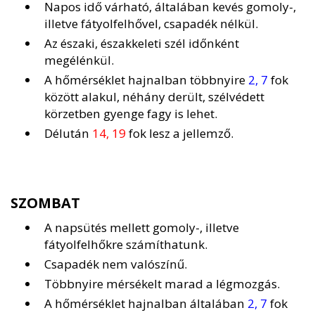
Napos idő várható, általában kevés gomoly-,
illetve fátyolfelhővel, csapadék nélkül.
Az északi, északkeleti szél időnként
megélénkül.
A hőmérséklet hajnalban többnyire
2, 7
fok
között alakul, néhány derült, szélvédett
körzetben gyenge fagy is lehet.
Délután
14, 19
fok lesz a jellemző.
SZOMBAT
A napsütés mellett gomoly-, illetve
fátyolfelhőkre számíthatunk.
Csapadék nem valószínű.
Többnyire mérsékelt marad a légmozgás.
A hőmérséklet hajnalban általában
2, 7
fok