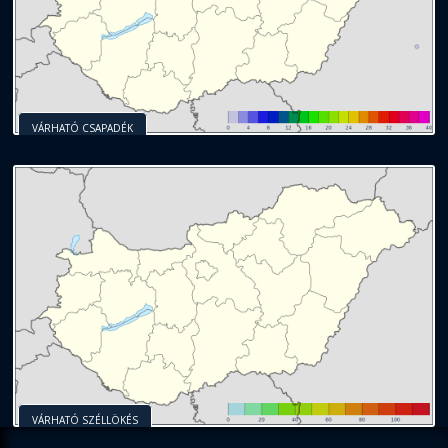
VÁRHATÓ CSAPADÉK
VÁRHATÓ SZÉLLÖKÉS