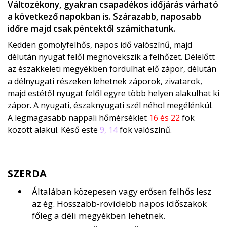
Változékony, gyakran csapadékos időjárás várható
a következő napokban is. Szárazabb, naposabb
időre majd csak péntektől számíthatunk.
Kedden gomolyfelhős, napos idő valószínű, majd
délután nyugat felől megnövekszik a felhőzet. Délelőtt
az északkeleti megyékben fordulhat elő zápor, délután
a délnyugati részeken lehetnek záporok, zivatarok,
majd estétől nyugat felől egyre több helyen alakulhat ki
zápor. A nyugati, északnyugati szél néhol megélénkül.
A legmagasabb nappali hőmérséklet
16 és 22
fok
között alakul. Késő este
9, 14
fok valószínű.
SZERDA
Általában közepesen vagy erősen felhős lesz
az ég. Hosszabb-rövidebb napos időszakok
főleg a déli megyékben lehetnek.