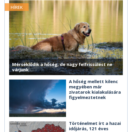
HÍREK
Mérséklődik a hőség, de nagy felfrissülést ne
várjunk
A hőség mellett kilenc
megyében már
zivatarok kialakulására
figyelmeztetnek
Történelmet írt a hazai
időjárás, 121 éves