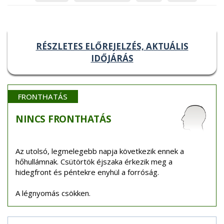
RÉSZLETES ELŐREJELZÉS, AKTUÁLIS
IDŐJÁRÁS
FRONTHATÁS
NINCS
FRONTHATÁS
Az utolsó, legmelegebb napja következik ennek a
hőhullámnak. Csütörtök éjszaka érkezik meg a
hidegfront és péntekre enyhül a forróság.
A légnyomás csökken.