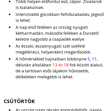
Több helyen előfordul eső, zápor. Zivatarok
is kialakulnak.
Intenzívebb gócokban felhőszakadás, jégeső
is lehet.
A nap első felében az ország nyugati
kétharmadán, második felében a Dunától
keletre nagyobb a csapadék esélye.
Az északi, északnyugati szél sokfelé
megélénkül, helyenként megerősödik.
A hőmérséklet hajnalban többnyire
5, 11
,
délután általában
13 és 18
fok között alakul,
de a tartósan esős tájakon hűvösebb,
délkeleten melegebb is lehet.
CSÜTÖRTÖK
Az ország nagy részén gomolyfelhős, napos