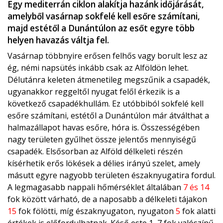
Egy mediterrán ciklon alakítja hazánk időjárását,
amelyből vasárnap sokfelé kell esőre számítani,
majd estétől a Dunántúlon az esőt egyre több
helyen havazás váltja fel.
Vasárnap többnyire erősen felhős vagy borult lesz az
ég, némi napsütés inkább csak az Alföldön lehet.
Délutánra keleten átmenetileg megszűnik a csapadék,
ugyanakkor reggeltől nyugat felől érkezik is a
következő csapadékhullám. Ez utóbbiból sokfelé kell
esőre számítani, estétől a Dunántúlon már átválthat a
halmazállapot havas esőre, hóra is. Összességében
nagy területen gyűlhet össze jelentős mennyiségű
csapadék. Elsősorban az Alföld délkeleti részén
kísérhetik erős lökések a délies irányú szelet, amely
másutt egyre nagyobb területen északnyugatira fordul.
A legmagasabb nappali hőmérséklet általában
7 és 14
fok között várható, de a naposabb a délkeleti tájakon
15
fok fölötti, míg északnyugaton, nyugaton
5
fok alatti