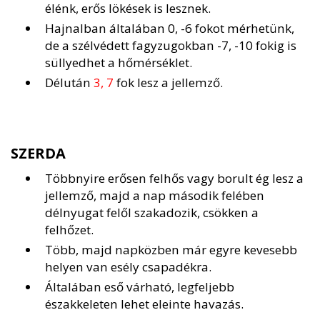
élénk, erős lökések is lesznek.
Hajnalban általában 0, -6 fokot mérhetünk,
de a szélvédett fagyzugokban -7, -10 fokig is
süllyedhet a hőmérséklet.
Délután
3, 7
fok lesz a jellemző.
SZERDA
Többnyire erősen felhős vagy borult ég lesz a
jellemző, majd a nap második felében
délnyugat felől szakadozik, csökken a
felhőzet.
Több, majd napközben már egyre kevesebb
helyen van esély csapadékra.
Általában eső várható, legfeljebb
északkeleten lehet eleinte havazás.