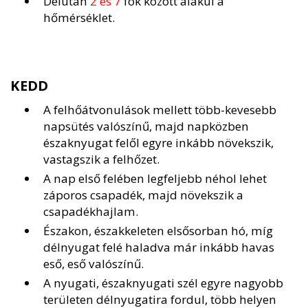
Délután
2 és 7
fok között alakul a
hőmérséklet.
KEDD
A felhőátvonulások mellett több-kevesebb
napsütés valószínű, majd napközben
északnyugat felől egyre inkább növekszik,
vastagszik a felhőzet.
A nap első felében legfeljebb néhol lehet
záporos csapadék, majd növekszik a
csapadékhajlam.
Északon, északkeleten elsősorban hó, míg
délnyugat felé haladva már inkább havas
eső, eső valószínű.
A nyugati, északnyugati szél egyre nagyobb
területen délnyugatira fordul, több helyen