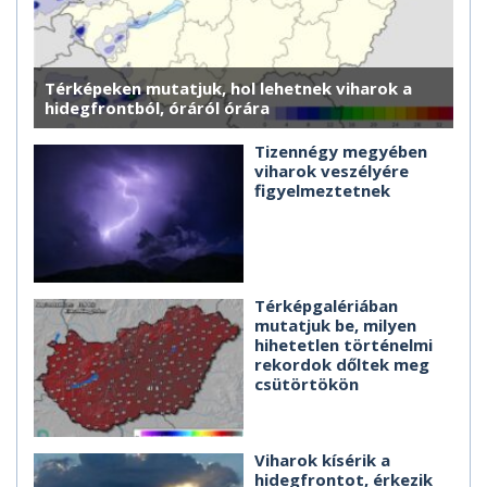
Térképeken mutatjuk, hol lehetnek viharok a
hidegfrontból, óráról órára
Tizennégy megyében
viharok veszélyére
figyelmeztetnek
Térképgalériában
mutatjuk be, milyen
hihetetlen történelmi
rekordok dőltek meg
csütörtökön
Viharok kísérik a
hidegfrontot, érkezik