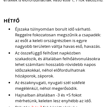
értékek is előfordulhatnak. Késő este 1, 7 fok valószínű.
HÉTFŐ
Éjszaka túlnyomóan borult idő várható.
Reggelre fokozatosan megszűnik a csapadék:
az esőt a keleti országrészben is egyre
nagyobb területen váltja havas eső, havazás.
Az összefüggő felhőzet napközben
szakadozik, és általában felhőátvonulásokra
lehet számítani hosszabb-rövidebb napos
időszakokkal, néhol előfordulhatnak
hózáporok, záporok.
Az északnyugati, nyugati szél sokfelé
megélénkül, néhol megerősödik.
Hajnalban általában -3 és +5 fokot
mérhetünk, keleten lesz enyhébb az idő.