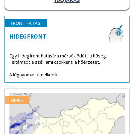
IDŐJÁRÁS
FRONTHATÁS
HIDEGFRONT
Egy hidegfront hatására mérséklődött a hőség.
Feltámadt a szél, ami csökkenti a hőérzetet.
A légnyomás emelkedik.
HÍREK