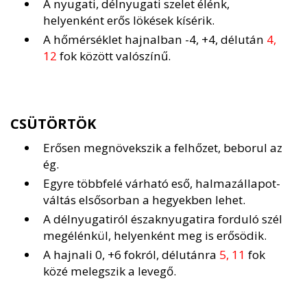
A nyugati, délnyugati szelet élénk,
helyenként erős lökések kísérik.
A hőmérséklet hajnalban -4, +4, délután
4,
12
fok között valószínű.
CSÜTÖRTÖK
Erősen megnövekszik a felhőzet, beborul az
ég.
Egyre többfelé várható eső, halmazállapot-
váltás elsősorban a hegyekben lehet.
A délnyugatiról északnyugatira forduló szél
megélénkül, helyenként meg is erősödik.
A hajnali 0, +6 fokról, délutánra
5, 11
fok
közé melegszik a levegő.