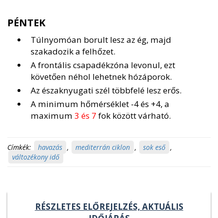
PÉNTEK
Túlnyomóan borult lesz az ég, majd
szakadozik a felhőzet.
A frontális csapadékzóna levonul, ezt
követően néhol lehetnek hózáporok.
Az északnyugati szél többfelé lesz erős.
A minimum hőmérséklet -4 és +4, a
maximum
3 és 7
fok között várható.
Címkék:
havazás
,
mediterrán ciklon
,
sok eső
,
változékony idő
RÉSZLETES ELŐREJELZÉS, AKTUÁLIS