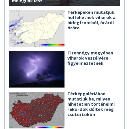
melegünk lesz
Térképeken mutatjuk,
hol lehetnek viharok a
hidegfrontból, óráról
órára
Tizennégy megyében
viharok veszélyére
figyelmeztetnek
Térképgalériában
mutatjuk be, milyen
hihetetlen történelmi
rekordok dőltek meg
csütörtökön