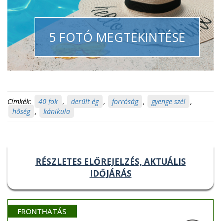
5 FOTÓ MEGTEKINTÉSE
Címkék:
40 fok
,
derült ég
,
forróság
,
gyenge szél
,
hőség
,
kánikula
RÉSZLETES ELŐREJELZÉS, AKTUÁLIS
IDŐJÁRÁS
FRONTHATÁS