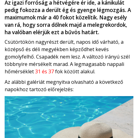
Az igazi forróság a hétvégére ér ide, a kánikulát
pedig fokozza a derült ég és gyenge légmozgás. A
maximumok már a 40 fokot közelítik. Nagy esély
van rá, hogy sorra dőlnek majd a melegrekordok,
ha valóban elérjük ezt a bűvös határt.
Csütörtökön nagyrészt derült, napos idő várható, a
középső és déli megyékben képződhet kevés
gomolyfelhő. Csapadék nem lesz. A változó irányú szél
többnyire mérsékelt marad. A legmagasabb nappali
hőmérséklet
31 és 37
fok között alakul.
Az alábbi galériát megnyitva olvasható a következő
napokhoz tartozó előrejelzés: