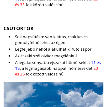
és 33
fok között valószínű.
CSÜTÖRTÖK
Sok napsütésre van kilátás, csak kevés
gomolyfelhő lehet az égen.
Legfeljebb néhol alakulhat ki futó zápor.
Az északi szél olykor megélénkül.
A legalacsonyabb éjszakai hőmérséklet
11 és
18
, a legmagasabb nappali hőmérséklet
23
és 28
fok között valószínű.