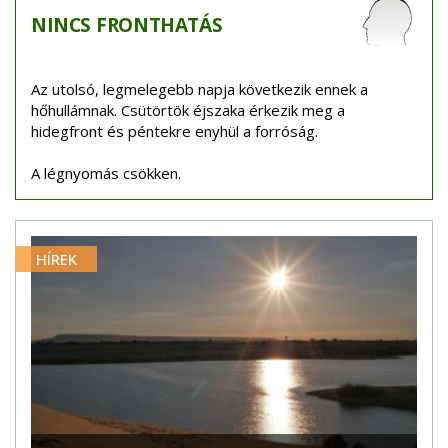
NINCS
FRONTHATÁS
Az utolsó, legmelegebb napja következik ennek a
hőhullámnak. Csütörtök éjszaka érkezik meg a
hidegfront és péntekre enyhül a forróság.
A légnyomás csökken.
HÍREK