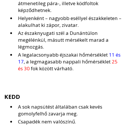
átmenetileg pára-, illetve ködfoltok
képződhetnek.
Helyenként – nagyobb eséllyel északkeleten –
alakulhat ki zápor, zivatar.
Az északnyugati szél a Dunántúlon
megélénkül, másutt mérsékelt marad a
légmozgás.
A legalacsonyabb éjszakai hőmérséklet
11 és
17
, a legmagasabb nappali hőmérséklet
25
és 30
fok között várható.
KEDD
A sok napsütést általában csak kevés
gomolyfelhő zavarja meg.
Csapadék nem valószínű.