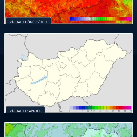
VÁRHATÓ HŐMÉRSÉKLET
VÁRHATÓ CSAPADÉK