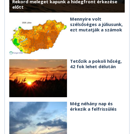
Rekord meleget kapunk a hidegfront érkezése
előtt
Mennyire volt
szélsőséges a júliusunk,
ezt mutatják a számok
Tetőzik a pokoli hőség,
42 fok lehet délután
Még néhány nap és
érkezik a felfrissülés