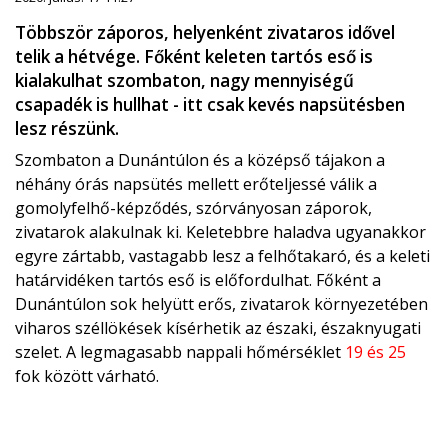
Többször záporos, helyenként zivataros idővel
telik a hétvége. Főként keleten tartós eső is
kialakulhat szombaton, nagy mennyiségű
csapadék is hullhat - itt csak kevés napsütésben
lesz részünk.
Szombaton a Dunántúlon és a középső tájakon a
néhány órás napsütés mellett erőteljessé válik a
gomolyfelhő-képződés, szórványosan záporok,
zivatarok alakulnak ki. Keletebbre haladva ugyanakkor
egyre zártabb, vastagabb lesz a felhőtakaró, és a keleti
határvidéken tartós eső is előfordulhat. Főként a
Dunántúlon sok helyütt erős, zivatarok környezetében
viharos széllökések kísérhetik az északi, északnyugati
szelet. A legmagasabb nappali hőmérséklet
19 és 25
fok között várható.