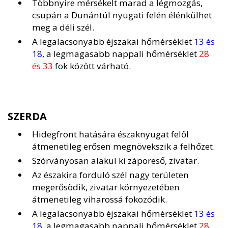
Többnyire mérsékelt marad a légmozgás,
csupán a Dunántúl nyugati felén élénkülhet
meg a déli szél.
A legalacsonyabb éjszakai hőmérséklet
13 és
18
, a legmagasabb nappali hőmérséklet
28
és 33
fok között várható.
SZERDA
Hidegfront hatására északnyugat felől
átmenetileg erősen megnövekszik a felhőzet.
Szórványosan alakul ki záporeső, zivatar.
Az északira forduló szél nagy területen
megerősödik, zivatar környezetében
átmenetileg viharossá fokozódik.
A legalacsonyabb éjszakai hőmérséklet
13 és
18
, a legmagasabb nappali hőmérséklet
28