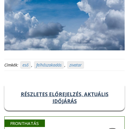
Címkék:
eső
,
felhőszakadás
,
zivatar
RÉSZLETES ELŐREJELZÉS, AKTUÁLIS
IDŐJÁRÁS
FRONTHATÁS