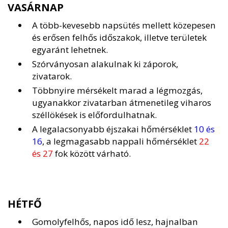
VASÁRNAP
A több-kevesebb napsütés mellett közepesen
és erősen felhős időszakok, illetve területek
egyaránt lehetnek.
Szórványosan alakulnak ki záporok,
zivatarok.
Többnyire mérsékelt marad a légmozgás,
ugyanakkor zivatarban átmenetileg viharos
széllökések is előfordulhatnak.
A legalacsonyabb éjszakai hőmérséklet
10 és
16
, a legmagasabb nappali hőmérséklet
22
és 27
fok között várható.
HÉTFŐ
Gomolyfelhős, napos idő lesz, hajnalban