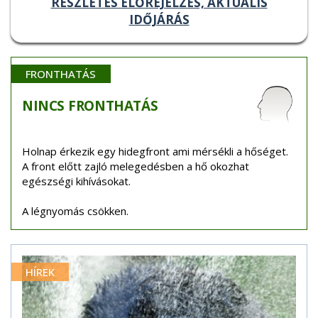
RÉSZLETES ELŐREJELZÉS, AKTUÁLIS
IDŐJÁRÁS
FRONTHATÁS
NINCS
FRONTHATÁS
Holnap érkezik egy hidegfront ami mérsékli a hőséget.
A front előtt zajló melegedésben a hő okozhat
egészségi kihívásokat.
A légnyomás csökken.
HÍREK