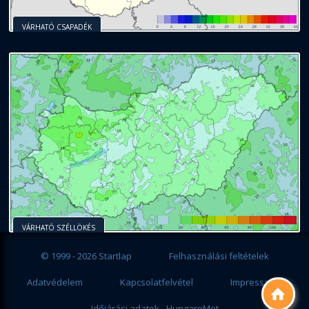
VÁRHATÓ CSAPADÉK
VÁRHATÓ SZÉLLÖKÉS
© 1999 - 2026 Startlap
Felhasználási feltételek
Adatvédelem
Kapcsolatfelvétel
Impresszum

Időjárási adatok - HungaroMet