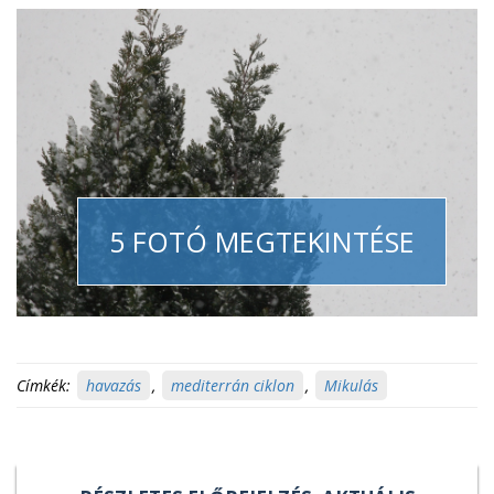
5 FOTÓ MEGTEKINTÉSE
Címkék:
havazás
,
mediterrán ciklon
,
Mikulás