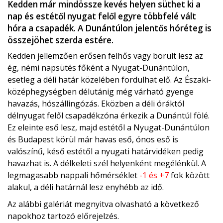
Kedden már mindössze kevés helyen süthet ki a
nap és estétől nyugat felől egyre többfelé vált
hóra a csapadék. A Dunántúlon jelentős hóréteg is
összejöhet szerda estére.
Kedden jellemzően erősen felhős vagy borult lesz az
ég, némi napsütés főként a Nyugat-Dunántúlon,
esetleg a déli határ közelében fordulhat elő. Az Északi-
középhegységben délutánig még várható gyenge
havazás, hószállingózás. Eközben a déli óráktól
délnyugat felől csapadékzóna érkezik a Dunántúl fölé.
Ez eleinte eső lesz, majd estétől a Nyugat-Dunántúlon
és Budapest körül már havas eső, ónos eső is
valószínű, késő estétől a nyugati határvidéken pedig
havazhat is. A délkeleti szél helyenként megélénkül. A
legmagasabb nappali hőmérséklet
-1 és +7
fok között
alakul, a déli határnál lesz enyhébb az idő.
Az alábbi galériát megnyitva olvasható a következő
napokhoz tartozó előrejelzés.