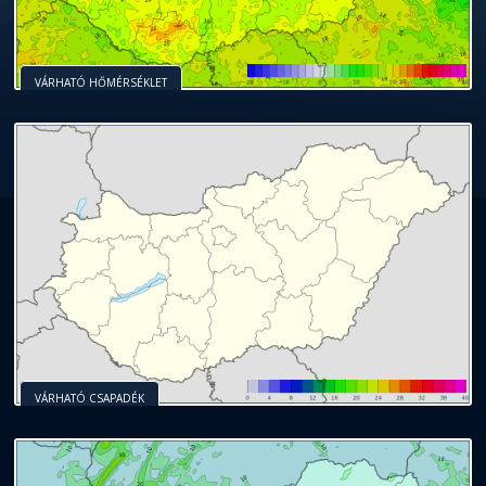
VÁRHATÓ HŐMÉRSÉKLET
VÁRHATÓ CSAPADÉK