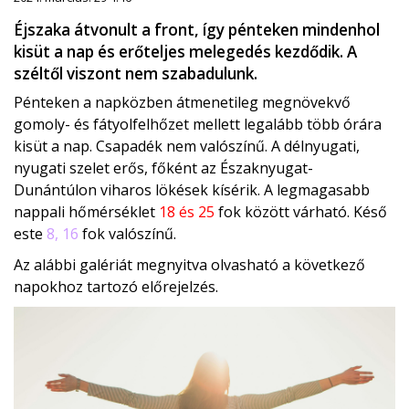
Éjszaka átvonult a front, így pénteken mindenhol
kisüt a nap és erőteljes melegedés kezdődik. A
széltől viszont nem szabadulunk.
Pénteken a napközben átmenetileg megnövekvő
gomoly- és fátyolfelhőzet mellett legalább több órára
kisüt a nap. Csapadék nem valószínű. A délnyugati,
nyugati szelet erős, főként az Északnyugat-
Dunántúlon viharos lökések kísérik. A legmagasabb
nappali hőmérséklet
18 és 25
fok között várható. Késő
este
8, 16
fok valószínű.
Az alábbi galériát megnyitva olvasható a következő
napokhoz tartozó előrejelzés.