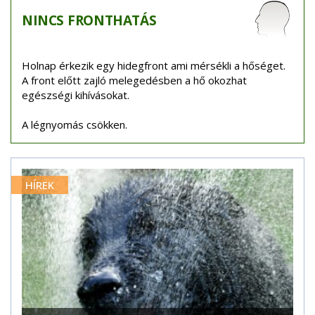
NINCS
FRONTHATÁS
Holnap érkezik egy hidegfront ami mérsékli a hőséget.
A front előtt zajló melegedésben a hő okozhat
egészségi kihívásokat.
A légnyomás csökken.
HÍREK