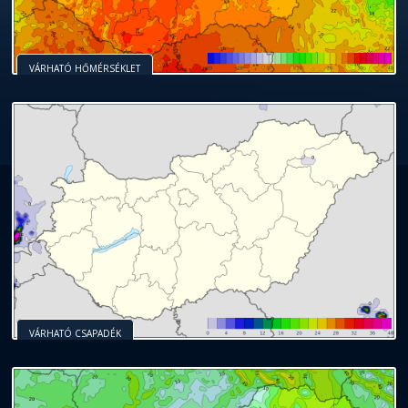
VÁRHATÓ HŐMÉRSÉKLET
VÁRHATÓ CSAPADÉK