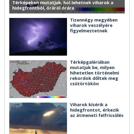
Térképeken mutatjuk, hol lehetnek viharok a
hidegfrontból, óráról órára
Tizennégy megyében
viharok veszélyére
figyelmeztetnek
Térképgalériában
mutatjuk be, milyen
hihetetlen történelmi
rekordok dőltek meg
csütörtökön
Viharok kísérik a
hidegfrontot, érkezik
az átmeneti felfrissülés