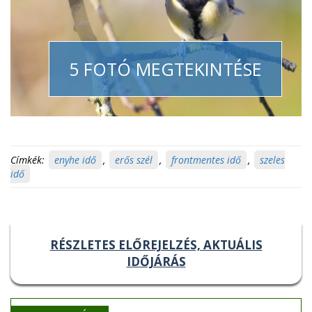
5 FOTÓ MEGTEKINTÉSE
Címkék:
enyhe idő
,
erős szél
,
frontmentes idő
,
szeles
idő
RÉSZLETES ELŐREJELZÉS, AKTUÁLIS
IDŐJÁRÁS