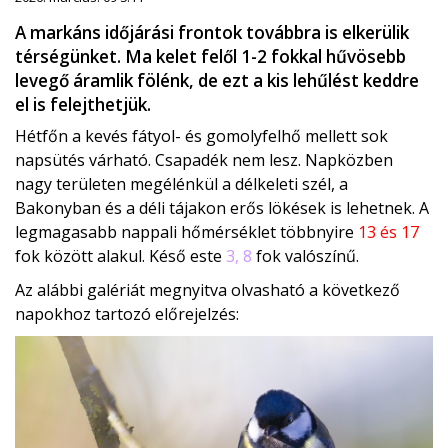
A markáns időjárási frontok továbbra is elkerülik
térségünket. Ma kelet felől 1-2 fokkal hűvösebb
levegő áramlik fölénk, de ezt a kis lehűlést keddre
el is felejthetjük.
Hétfőn a kevés fátyol- és gomolyfelhő mellett sok
napsütés várható. Csapadék nem lesz. Napközben
nagy területen megélénkül a délkeleti szél, a
Bakonyban és a déli tájakon erős lökések is lehetnek. A
legmagasabb nappali hőmérséklet többnyire
13 és 17
fok között alakul. Késő este
3, 8
fok valószínű.
Az alábbi galériát megnyitva olvasható a következő
napokhoz tartozó előrejelzés: