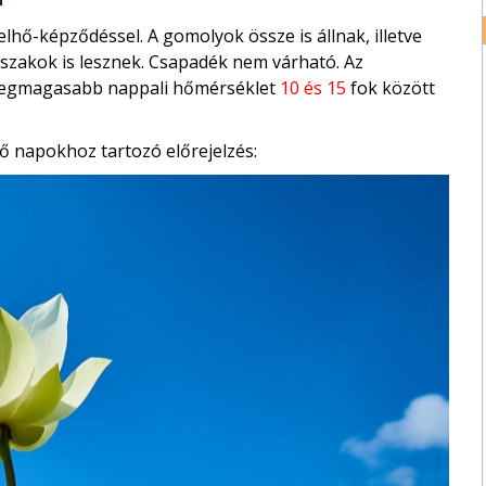
hő-képződéssel. A gomolyok össze is állnak, illetve
őszakok is lesznek. Csapadék nem várható. Az
 A legmagasabb nappali hőmérséklet
10 és 15
fok között
ő napokhoz tartozó előrejelzés: