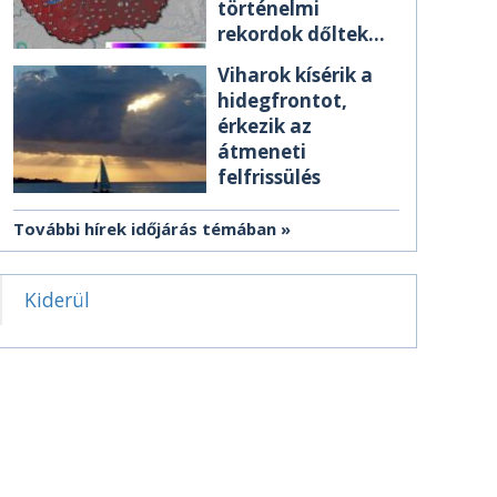
történelmi
rekordok dőltek
meg csütörtökön
Viharok kísérik a
hidegfrontot,
érkezik az
átmeneti
felfrissülés
További hírek időjárás témában
Kiderül