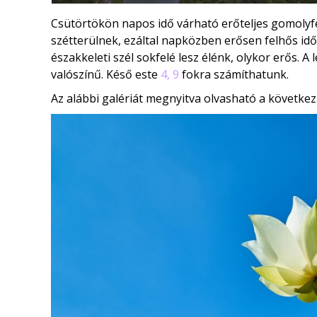
Csütörtökön napos idő várható erőteljes gomolyfel
szétterülnek, ezáltal napközben erősen felhős id
északkeleti szél sokfelé lesz élénk, olykor erős.
valószínű. Késő este
4, 9
fokra számíthatunk.
Az alábbi galériát megnyitva olvasható a következ