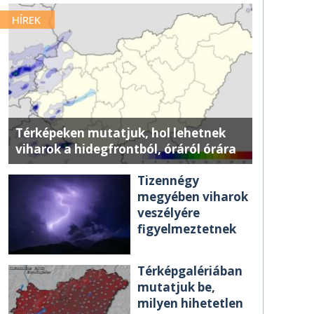
HÍREK
Térképeken mutatjuk, hol lehetnek
viharok a hidegfrontból, óráról órára
Tizennégy
megyében viharok
veszélyére
figyelmeztetnek
Térképgalériában
mutatjuk be,
milyen hihetetlen