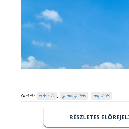
Címkék:
erős szél
,
gomolyfelhős
,
napsütés
RÉSZLETES ELŐREJEL