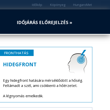
Időkép
Köpönyeg
HungaroMet
IDŐJÁRÁS ELŐREJELZÉS »
FRONTHATÁS
HIDEGFRONT
Egy hidegfront hatására mérséklődött a hőség.
Feltámadt a szél, ami csökkenti a hőérzetet.
A légnyomás emelkedik.