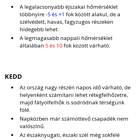
A legalacsonyabb éjszakai hőmérséklet
többnyire
-5 és +1
fok között alakul, de a
szélvédett, havas, fagyzugos részeken
hidegebb lehet.
A legmagasabb nappali hőmérséklet
általában
5 és 10
fok között várható.
KEDD
Az ország nagy részén napos idő várható, de
helyenként számítani lehet rétegfelhőzetre,
majd fátyolfelhők is sodródnak térségünk
fölé.
Napközben már számottevő csapadék nem
valószínű.
Az északnyugati, északi szél még sokfelé