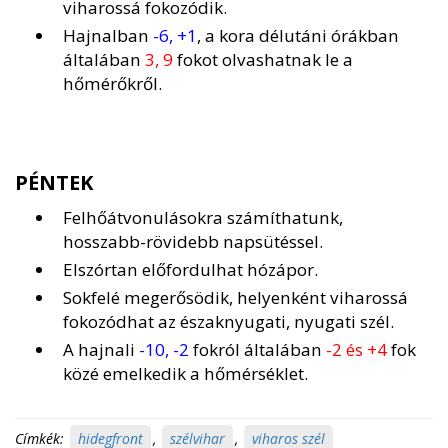
viharossá fokozódik.
Hajnalban
-6, +1
, a kora délutáni órákban
általában
3, 9
fokot olvashatnak le a
hőmérőkről.
PÉNTEK
Felhőátvonulásokra számíthatunk,
hosszabb-rövidebb napsütéssel.
Elszórtan előfordulhat hózápor.
Sokfelé megerősödik, helyenként viharossá
fokozódhat az északnyugati, nyugati szél.
A hajnali
-10, -2
fokról általában
-2 és +4
fok
közé emelkedik a hőmérséklet.
Címkék:
hidegfront
,
szélvihar
,
viharos szél