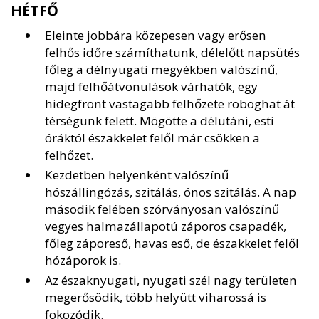
HÉTFŐ
Eleinte jobbára közepesen vagy erősen
felhős időre számíthatunk, délelőtt napsütés
főleg a délnyugati megyékben valószínű,
majd felhőátvonulások várhatók, egy
hidegfront vastagabb felhőzete roboghat át
térségünk felett. Mögötte a délutáni, esti
óráktól északkelet felől már csökken a
felhőzet.
Kezdetben helyenként valószínű
hószállingózás, szitálás, ónos szitálás. A nap
második felében szórványosan valószínű
vegyes halmazállapotú záporos csapadék,
főleg záporeső, havas eső, de északkelet felől
hózáporok is.
Az északnyugati, nyugati szél nagy területen
megerősödik, több helyütt viharossá is
fokozódik.