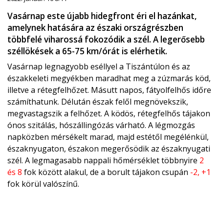
Vasárnap este újabb hidegfront éri el hazánkat,
amelynek hatására az északi országrészben
többfelé viharossá fokozódik a szél. A legerősebb
széllökések a 65-75 km/órát is elérhetik.
Vasárnap legnagyobb eséllyel a Tiszántúlon és az
északkeleti megyékben maradhat meg a zúzmarás köd,
illetve a rétegfelhőzet. Másutt napos, fátyolfelhős időre
számíthatunk. Délután észak felől megnövekszik,
megvastagszik a felhőzet. A ködös, rétegfelhős tájakon
ónos szitálás, hószállingózás várható. A légmozgás
napközben mérsékelt marad, majd estétől megélénkül,
északnyugaton, északon megerősödik az északnyugati
szél. A legmagasabb nappali hőmérséklet többnyire
2
és 8
fok között alakul, de a borult tájakon csupán
-2, +1
fok körül valószínű.