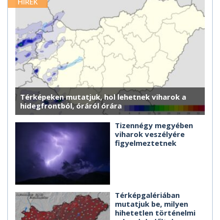
HÍREK
Térképeken mutatjuk, hol lehetnek viharok a
hidegfrontból, óráról órára
Tizennégy megyében
viharok veszélyére
figyelmeztetnek
Térképgalériában
mutatjuk be, milyen
hihetetlen történelmi