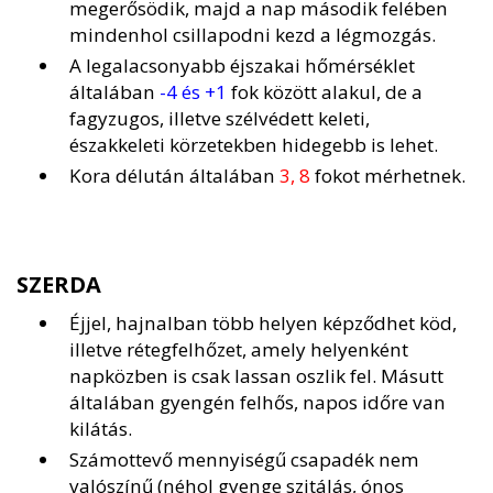
megerősödik, majd a nap második felében
mindenhol csillapodni kezd a légmozgás.
A legalacsonyabb éjszakai hőmérséklet
általában
-4 és +1
fok között alakul, de a
fagyzugos, illetve szélvédett keleti,
északkeleti körzetekben hidegebb is lehet.
Kora délután általában
3, 8
fokot mérhetnek.
SZERDA
Éjjel, hajnalban több helyen képződhet köd,
illetve rétegfelhőzet, amely helyenként
napközben is csak lassan oszlik fel. Másutt
általában gyengén felhős, napos időre van
kilátás.
Számottevő mennyiségű csapadék nem
valószínű (néhol gyenge szitálás, ónos