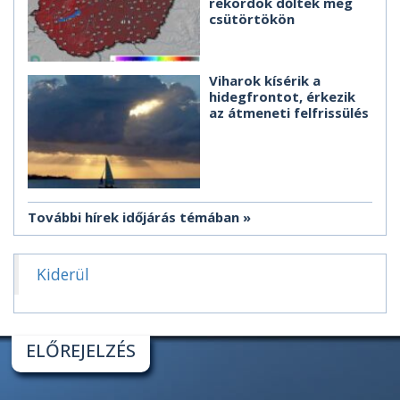
rekordok dőltek meg
csütörtökön
Viharok kísérik a
hidegfrontot, érkezik
az átmeneti felfrissülés
További hírek időjárás témában
Kiderül
ELŐREJELZÉS