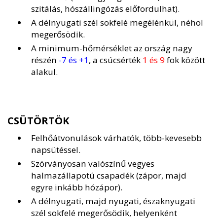
szitálás, hószállingózás előfordulhat).
A délnyugati szél sokfelé megélénkül, néhol
megerősödik.
A minimum-hőmérséklet az ország nagy
részén
-7 és +1
, a csúcsérték
1 és 9
fok között
alakul.
CSÜTÖRTÖK
Felhőátvonulások várhatók, több-kevesebb
napsütéssel.
Szórványosan valószínű vegyes
halmazállapotú csapadék (zápor, majd
egyre inkább hózápor).
A délnyugati, majd nyugati, északnyugati
szél sokfelé megerősödik, helyenként