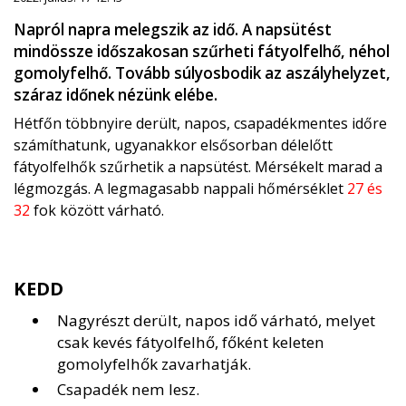
Napról napra melegszik az idő. A napsütést
mindössze időszakosan szűrheti fátyolfelhő, néhol
gomolyfelhő. Tovább súlyosbodik az aszályhelyzet,
száraz időnek nézünk elébe.
Hétfőn többnyire derült, napos, csapadékmentes időre
számíthatunk, ugyanakkor elsősorban délelőtt
fátyolfelhők szűrhetik a napsütést. Mérsékelt marad a
légmozgás. A legmagasabb nappali hőmérséklet
27 és
32
fok között várható.
KEDD
Nagyrészt derült, napos idő várható, melyet
csak kevés fátyolfelhő, főként keleten
gomolyfelhők zavarhatják.
Csapadék nem lesz.