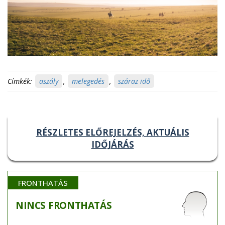
Címkék:
aszály
,
melegedés
,
száraz idő
RÉSZLETES ELŐREJELZÉS, AKTUÁLIS
IDŐJÁRÁS
FRONTHATÁS
NINCS
FRONTHATÁS