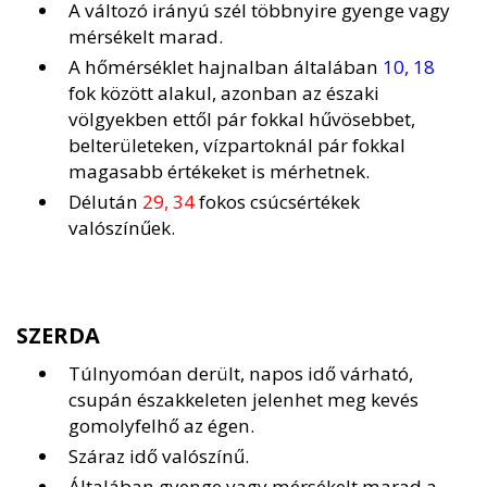
A változó irányú szél többnyire gyenge vagy
mérsékelt marad.
A hőmérséklet hajnalban általában
10, 18
fok között alakul, azonban az északi
völgyekben ettől pár fokkal hűvösebbet,
belterületeken, vízpartoknál pár fokkal
magasabb értékeket is mérhetnek.
Délután
29, 34
fokos csúcsértékek
valószínűek.
SZERDA
Túlnyomóan derült, napos idő várható,
csupán északkeleten jelenhet meg kevés
gomolyfelhő az égen.
Száraz idő valószínű.
Általában gyenge vagy mérsékelt marad a