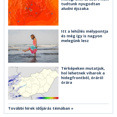
tudtunk nyugodtan
aludni éjszaka
Itt a lehűlés mélypontja
és még így is nagyon
melegünk lesz
Térképeken mutatjuk,
hol lehetnek viharok a
hidegfrontból, óráról
órára
További hírek időjárás témában