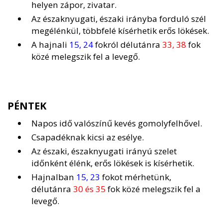
helyen zápor, zivatar.
Az északnyugati, északi irányba forduló szél
megélénkül, többfelé kísérhetik erős lökések.
A hajnali
15, 24
fokról délutánra
33, 38
fok
közé melegszik fel a levegő.
PÉNTEK
Napos idő valószínű kevés gomolyfelhővel.
Csapadéknak kicsi az esélye.
Az északi, északnyugati irányú szelet
időnként élénk, erős lökések is kísérhetik.
Hajnalban
15, 23
fokot mérhetünk,
délutánra
30 és 35
fok közé melegszik fel a
levegő.