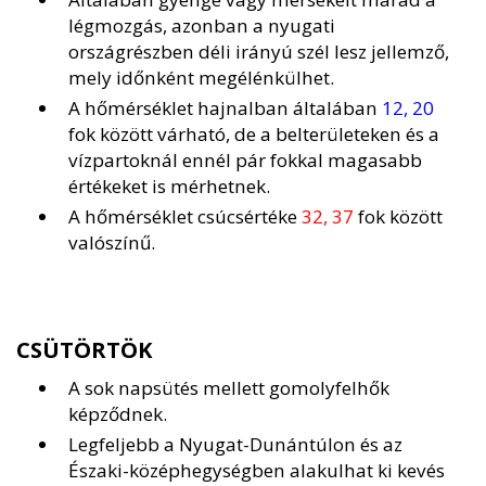
légmozgás, azonban a nyugati
országrészben déli irányú szél lesz jellemző,
mely időnként megélénkülhet.
A hőmérséklet hajnalban általában
12, 20
fok között várható, de a belterületeken és a
vízpartoknál ennél pár fokkal magasabb
értékeket is mérhetnek.
A hőmérséklet csúcsértéke
32, 37
fok között
valószínű.
CSÜTÖRTÖK
A sok napsütés mellett gomolyfelhők
képződnek.
Legfeljebb a Nyugat-Dunántúlon és az
Északi-középhegységben alakulhat ki kevés